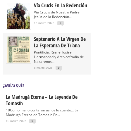
Vía Crucis En La Redención
Vía Crucis de Nuestro Padre
Jesús de la Redención...
15 marzo 2026
0
Septenario A La Virgen De
La Esperanza De Triana
Pontificia, Real e Ilustre
Hermandad y Archicofradía de
Nazarenos...
8 marzo 2026
0
¿SABÍAS QUÉ?
La Madrugá Eterna – La Leyenda De
Tomasín
10Como me lo contaron así os lo cuento… La
Madrugá Eterna de Tomasín En...
10 marzo 2026
0