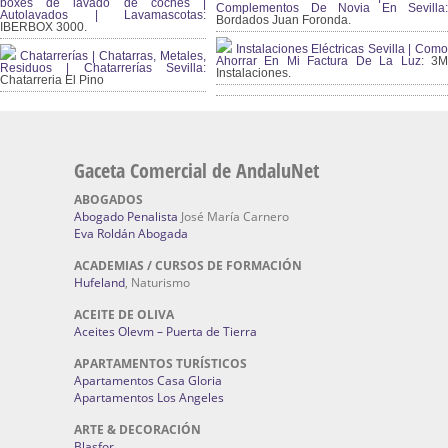
boxes de lavado de coches |
Complementos De Novia En Sevilla:
Autolavados | Lavamascotas:
Bordados Juan Foronda.
IBERBOX 3000.
Instalaciones Eléctricas Sevilla | Como
Chatarrerías | Chatarras, Metales,
Ahorrar En Mi Factura De La Luz:
3
Residuos | Chatarrerías Sevilla:
Instalaciones.
Chatarreria El Pino
Gaceta Comercial de AndaluNet
ABOGADOS
Abogado Penalista
José María Carnero
Eva Roldán Abogada
ACADEMIAS / CURSOS DE FORMACIÓN
Hufeland
, Naturismo
ACEITE DE OLIVA
Aceites Olevm – Puerta de Tierra
APARTAMENTOS TURÍSTICOS
Apartamentos Casa Gloria
Apartamentos Los Angeles
ARTE & DECORACIÓN
Blasfor