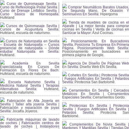
Curso de Quiromasaje Sevilla |
Curso de Reflexología Podal Sevilla |
Comprar Neumáticos Baratos Usados,
Curso de Drenaje Linfático Sevilla |
De Segunda Mano, De Ocasión Y
Curso básico de Homeopatía:
Seminuevos En Sevilla:
Hipergoma
Hufeland
Tienda de muebles de cocina en el
Cursos de Quiromasaje Sevilla |
Aljarafe | La mejor tienda para comprar
Cursos de Acupuntura Sevilla:
cocinas en Sevilla | Venta de cocinas en
Hufeland, escuela de naturismo.
Sanlúcar la Mayor:
Azul Cocinas.
Cursos de Naturopatia en Sevilla
Posicionamiento En Buscadores
– Escuela de Naturopatía – Cursos
Sevilla. Posiciona Tu Empresa En Primera
presencial de naturopatía – Dónde
Página. Posicionamiento Web Sevilla:
estudiar Naturopatía en Sevilla:
Posicionamiento en buscadores en
Hufeland.
primera página de Google.
Academia En Sevilla
Agencia De Diseño De Páginas Web
Especializada En Cursos De
En Sevilla:
Diseño Web EN Sevilla.
Formación En Flores De Bach
:
Hufeland, escuela de naturismo.
Cohetes En Sevilla | Pirotecnia Sevilla
| Fuegos Artificiales En Sevilla | Petardos
Escuela Naturismo Sevilla |
Sevilla:
Pirotecnia San Bartolomé.
Medicina Natural Sevilla | Terapias
Alternativas Sevilla
: Hufeland,
Cerramientos En Sevilla | Cercados
escuela de naturismo.
Metálicos En Sevilla | Cerramientos
Especiales Sevilla:
Cerramientos Gordo.
Fabricación de Alta Joyería en
Sevilla | Taller alta joyería Sevilla |
Pirotecnias En Sevilla | Pirotecnia
Fabricación y reparación de joyas
Sevilla | Fuegos Artificiales En Sevilla |
Sevilla:
Jocafra Joyeros.
Petardos Sevilla:
Pirotecnia San
Bartolomé.
Fabricante máquinas de lavado
de coches | Fabricación centros de
Complementos De Novia Sevilla |
lavado de coches | Instaladores
Mantones Y Mantillas Sevilla | Tiendas De