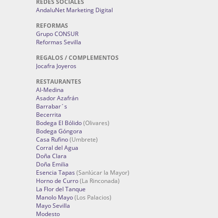
REDES SOCIALES
AndaluNet Marketing Digital
REFORMAS
Grupo CONSUR
Reformas Sevilla
REGALOS / COMPLEMENTOS
Jocafra Joyeros
RESTAURANTES
Al-Medina
Asador Azafrán
Barrabar´s
Becerrita
Bodega El Bólido
(Olivares)
Bodega Góngora
Casa Rufino
(Umbrete)
Corral del Agua
Doña Clara
Doña Emilia
Esencia Tapas
(Sanlúcar la Mayor)
Horno de Curro
(La Rinconada)
La Flor del Tanque
Manolo Mayo
(Los Palacios)
Mayo Sevilla
Modesto