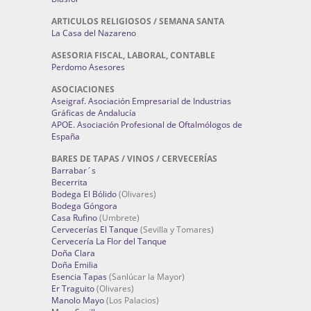
ARTICULOS RELIGIOSOS / SEMANA SANTA
La Casa del Nazareno
ASESORIA FISCAL, LABORAL, CONTABLE
Perdomo Asesores
ASOCIACIONES
Aseigraf. Asociación Empresarial de Industrias
Gráficas de Andalucía
APOE. Asociación Profesional de Oftalmólogos de
España
BARES DE TAPAS / VINOS / CERVECERÍAS
Barrabar´s
Becerrita
Bodega El Bólido
(Olivares)
Bodega Góngora
Casa Rufino
(Umbrete)
Cervecerías El Tanque
(Sevilla y Tomares)
Cervecería La Flor del Tanque
Doña Clara
Doña Emilia
Esencia Tapas
(Sanlúcar la Mayor)
Er Traguito
(Olivares)
Manolo Mayo
(Los Palacios)