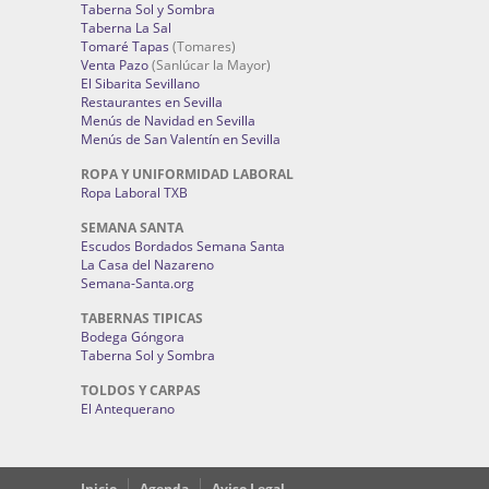
Taberna Sol y Sombra
Taberna La Sal
Tomaré Tapas
(Tomares)
Venta Pazo
(Sanlúcar la Mayor)
El Sibarita Sevillano
Restaurantes en Sevilla
Menús de Navidad en Sevilla
Menús de San Valentín en Sevilla
ROPA Y UNIFORMIDAD LABORAL
Ropa Laboral TXB
SEMANA SANTA
Escudos Bordados Semana Santa
La Casa del Nazareno
Semana-Santa.org
TABERNAS TIPICAS
Bodega Góngora
Taberna Sol y Sombra
TOLDOS Y CARPAS
El Antequerano
Inicio
Agenda
Aviso Legal