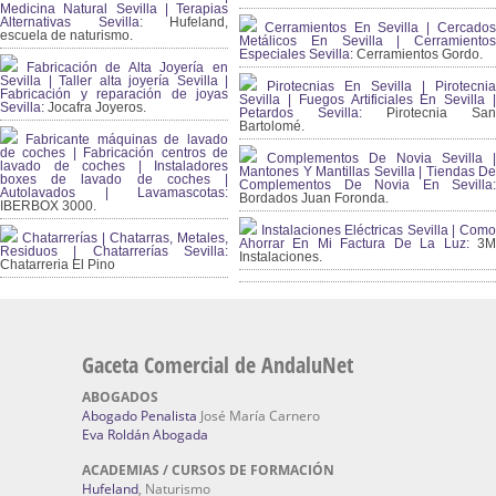
Medicina Natural Sevilla | Terapias
Alternativas Sevilla
: Hufeland,
Cerramientos En Sevilla | Cercados
escuela de naturismo.
Metálicos En Sevilla | Cerramientos
Especiales Sevilla:
Cerramientos Gordo.
Fabricación de Alta Joyería en
Sevilla | Taller alta joyería Sevilla |
Pirotecnias En Sevilla | Pirotecnia
Fabricación y reparación de joyas
Sevilla | Fuegos Artificiales En Sevilla |
Sevilla:
Jocafra Joyeros.
Petardos Sevilla:
Pirotecnia San
Bartolomé.
Fabricante máquinas de lavado
de coches | Fabricación centros de
Complementos De Novia Sevilla |
lavado de coches | Instaladores
Mantones Y Mantillas Sevilla | Tiendas De
boxes de lavado de coches |
Complementos De Novia En Sevilla:
Autolavados | Lavamascotas:
Bordados Juan Foronda.
IBERBOX 3000.
Instalaciones Eléctricas Sevilla | Como
Chatarrerías | Chatarras, Metales,
Ahorrar En Mi Factura De La Luz:
3
Residuos | Chatarrerías Sevilla:
Instalaciones.
Chatarreria El Pino
Gaceta Comercial de AndaluNet
ABOGADOS
Abogado Penalista
José María Carnero
Eva Roldán Abogada
ACADEMIAS / CURSOS DE FORMACIÓN
Hufeland
, Naturismo