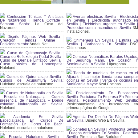
Confección Túnicas Y Antifaces
Averías eléctricas Sevilla | Electricista
De Nazarenos | Tienda Cofrade |
en Sevilla | Electricista autorizado en
Semana Santa:
La Casa del
Sevilla | Electricista urgente en Sevilla |
Nazareno.
Protección contra incendios en Sevilla:
3
Instalaciones.
Diseño Páginas Web Sevilla |
Creación Tiendas Online |
Chimeneas En Sevilla | Estufas En
Posicionamiento:
AndaluNet
Sevilla | Barbacoas En Sevilla:
D&
Chimeneas.
Curso de Quiromasaje Sevilla |
Curso de Reflexología Podal Sevilla |
Comprar Neumáticos Baratos Usados,
Curso de Drenaje Linfático Sevilla |
De Segunda Mano, De Ocasión Y
Curso básico de Homeopatía:
Seminuevos En Sevilla:
Hipergoma
Hufeland
Tienda de muebles de cocina en el
Cursos de Quiromasaje Sevilla |
Aljarafe | La mejor tienda para comprar
Cursos de Acupuntura Sevilla:
cocinas en Sevilla | Venta de cocinas en
Hufeland, escuela de naturismo.
Sanlúcar la Mayor:
Azul Cocinas.
Cursos de Naturopatia en Sevilla
Posicionamiento En Buscadores
– Escuela de Naturopatía – Cursos
Sevilla. Posiciona Tu Empresa En Primera
presencial de naturopatía – Dónde
Página. Posicionamiento Web Sevilla:
estudiar Naturopatía en Sevilla:
Posicionamiento en buscadores en
Hufeland.
primera página de Google.
Academia En Sevilla
Agencia De Diseño De Páginas Web
Especializada En Cursos De
En Sevilla:
Diseño Web EN Sevilla.
Formación En Flores De Bach
:
Hufeland, escuela de naturismo.
Cohetes En Sevilla | Pirotecnia Sevilla
| Fuegos Artificiales En Sevilla | Petardos
Escuela Naturismo Sevilla |
Sevilla:
Pirotecnia San Bartolomé.