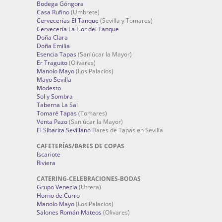
Bodega Góngora
Casa Rufino
(Umbrete)
Cervecerías El Tanque
(Sevilla y Tomares)
Cervecería La Flor del Tanque
Doña Clara
Doña Emilia
Esencia Tapas
(Sanlúcar la Mayor)
Er Traguito
(Olivares)
Manolo Mayo
(Los Palacios)
Mayo Sevilla
Modesto
Sol y Sombra
Taberna La Sal
Tomaré Tapas
(Tomares)
Venta Pazo
(Sanlúcar la Mayor)
El Sibarita Sevillano
Bares de Tapas en Sevilla
CAFETERÍAS/BARES DE COPAS
Iscariote
Riviera
CATERING-CELEBRACIONES-BODAS
Grupo Venecia
(Utrera)
Horno de Curro
Manolo Mayo
(Los Palacios)
Salones Román Mateos
(Olivares)