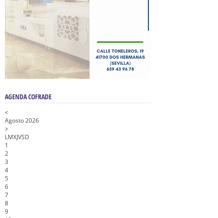
AGENDA COFRADE
<
Agosto 2026
>
L
M
X
J
V
S
D
1
2
3
4
5
6
7
8
9