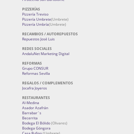
PIZZERÍAS
Pizzería Treviso
Pizzería Umbrete
(Umbrete)
Pizzería Umbría
(Umbrete)
RECAMBIOS / AUTOREPUESTOS
Repuestos José Luis
REDES SOCIALES
AndaluNet Marketing Digital
REFORMAS
Grupo CONSUR
Reformas Sevilla
REGALOS / COMPLEMENTOS
Jocafra Joyeros
RESTAURANTES
Al-Medina
Asador Azafrán
Barrabar´s
Becerrita
Bodega El Bólido
(Olivares)
Bodega Góngora
Casa Rufino
(Umbrete)