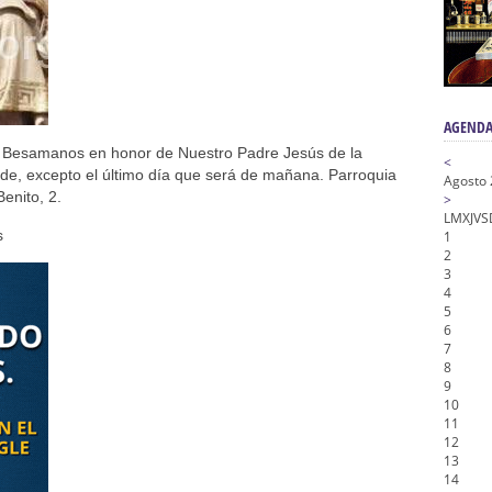
na Misericordia, Vía Crucis y Traslado – Siete Palabras
honor de Nuestro Padre Jesús de la Pasión
tra Señora de Gracia y Esperanza – San Roque
AGENDA
 Besamanos en honor de Nuestro Padre Jesús de la
<
rde, excepto el último día que será de mañana. Parroquia
Agosto
enito, 2.
>
L
M
X
J
V
S
s
1
2
3
4
5
6
7
8
9
10
11
12
13
14