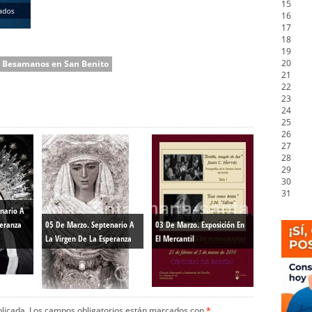
15
16
17
18
19
20
Besamanos en San Benito
21
22
23
24
25
26
27
28
29
30
31
nario A
peranza
05 De Marzo. Septenario A
03 De Marzo. Exposición En
La Virgen De La Esperanza
El Mercantil
blicada.
Los campos obligatorios están marcados con
*