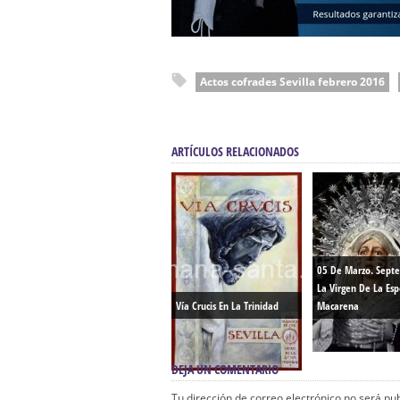
Actos cofrades Sevilla febrero 2016
ARTÍCULOS RELACIONADOS
05 De Marzo. Septe
La Virgen De La Es
Vía Crucis En La Trinidad
Macarena
DEJA UN COMENTARIO
Tu dirección de correo electrónico no será pu