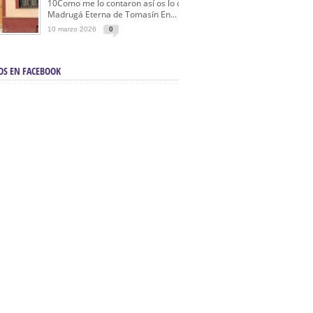
10Como me lo contaron así os lo cuento… La
Madrugá Eterna de Tomasín En...
10 marzo 2026
0
OS EN FACEBOOK
en Sevilla | Electricista autorizado en Sevilla |
ontra incendios en Sevilla:
3M Instalaciones.
a | Barbacoas En Sevilla:
D&C Chimeneas.
De Segunda Mano, De Ocasión Y Seminuevos
afe | La mejor tienda para comprar cocinas en
yor:
Azul Cocinas.
a. Posiciona Tu Empresa En Primera Página.
ento en buscadores en primera página de
evilla:
Diseño Web EN Sevilla.