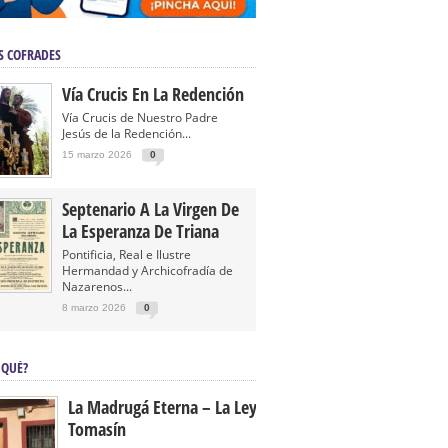
S COFRADES
Vía Crucis En La Redención
Vía Crucis de Nuestro Padre
Jesús de la Redención...
15 marzo 2026
0
Septenario A La Virgen De
La Esperanza De Triana
Pontificia, Real e Ilustre
Hermandad y Archicofradía de
Nazarenos...
8 marzo 2026
0
 QUÉ?
La Madrugá Eterna – La Leyenda De
Tomasín