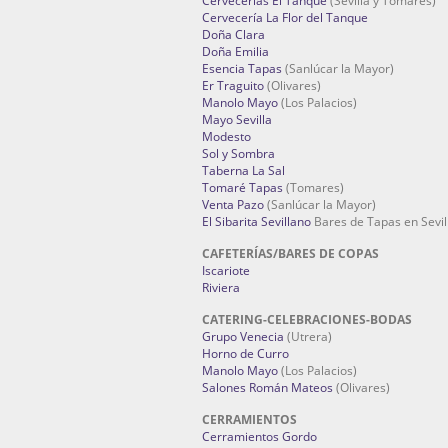
Cervecerías El Tanque
(Sevilla y Tomares)
Cervecería La Flor del Tanque
Doña Clara
Doña Emilia
Esencia Tapas
(Sanlúcar la Mayor)
Er Traguito
(Olivares)
Manolo Mayo
(Los Palacios)
Mayo Sevilla
Modesto
Sol y Sombra
Taberna La Sal
Tomaré Tapas
(Tomares)
Venta Pazo
(Sanlúcar la Mayor)
El Sibarita Sevillano
Bares de Tapas en Sevil
CAFETERÍAS/BARES DE COPAS
Iscariote
Riviera
CATERING-CELEBRACIONES-BODAS
Grupo Venecia
(Utrera)
Horno de Curro
Manolo Mayo
(Los Palacios)
Salones Román Mateos
(Olivares)
CERRAMIENTOS
Cerramientos Gordo