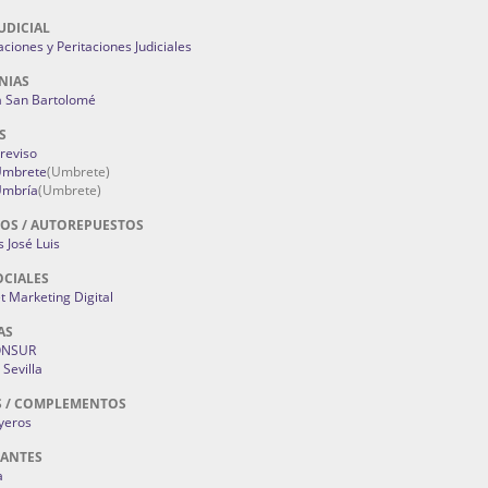
UDICIAL
aciones y Peritaciones Judiciales
NIAS
a San Bartolomé
S
Treviso
 Umbrete
(Umbrete)
Umbría
(Umbrete)
OS / AUTOREPUESTOS
 José Luis
OCIALES
 Marketing Digital
AS
ONSUR
Sevilla
S / COMPLEMENTOS
oyeros
RANTES
a