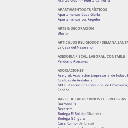
Aceites Olevm – Puerta de Tierra
APARTAMENTOS TURÍSTICOS
Apartamentos Casa Gloria
Apartamentos Los Angeles
ARTE & DECORACIÓN
Blasfor
ARTICULOS RELIGIOSOS / SEMANA SANT
La Casa del Nazareno
ASESORIA FISCAL, LABORAL, CONTABLE
Perdomo Asesores
ASOCIACIONES
Aseigraf. Asociación Empresarial de Industr
Gráficas de Andalucía
APOE. Asociación Profesional de Oftalmólog
España
BARES DE TAPAS / VINOS / CERVECERÍAS
Barrabar´s
Becerrita
Bodega El Bólido
(Olivares)
Bodega Góngora
Casa Rufino
(Umbrete)