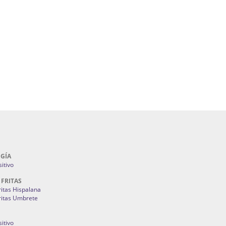
uegos Artificiales En Sevilla | Petardos Sevilla:
álicos En Sevilla | Cerramientos Especiales
lla | Fuegos Artificiales En Sevilla | Petardos
ntones Y Mantillas Sevilla | Tiendas De
s Juan Foronda.
Como Ahorrar En Mi Factura De La Luz:
3M
GÍA
itivo
 FRITAS
ritas Hispalana
ritas Umbrete
itivo