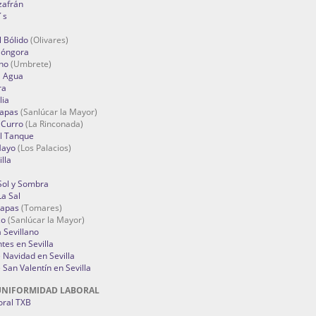
zafrán
´s
 Bólido
(Olivares)
Góngora
no
(Umbrete)
l Agua
ra
lia
Tapas
(Sanlúcar la Mayor)
 Curro
(La Rinconada)
el Tanque
Mayo
(Los Palacios)
lla
Sol y Sombra
a Sal
apas
(Tomares)
zo
(Sanlúcar la Mayor)
a Sevillano
tes en Sevilla
Navidad en Sevilla
San Valentín en Sevilla
UNIFORMIDAD LABORAL
oral TXB