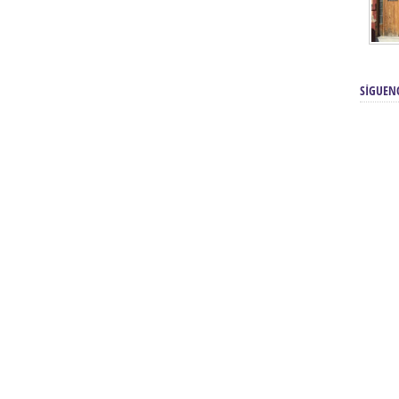
SÍGUEN
renos | Tienda Cofrade | Semana
Averías eléctricas Sevilla | Electricista 
Electricista urgente en Sevilla | Protección c
iendas Online | Posicionamiento:
Chimeneas En Sevilla | Estufas En Sevill
Comprar Neumáticos Baratos Usados, 
flexología Podal Sevilla | Curso de
En Sevilla:
Hipergoma
meopatía:
Hufeland
Tienda de muebles de cocina en el Aljar
 de Acupuntura Sevilla:
Hufeland,
Sevilla | Venta de cocinas en Sanlúcar la Ma
Posicionamiento En Buscadores Sevill
scuela de Naturopatía – Cursos
Posicionamiento Web Sevilla:
Posicionami
uropatía en Sevilla:
Hufeland.
Google.
ursos De Formación En Flores De
Agencia De Diseño De Páginas Web En S