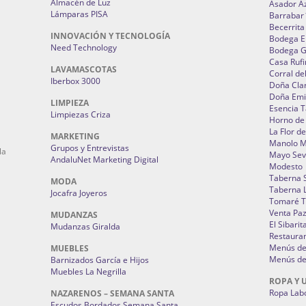
Almacén de Luz
Asador A
Lámparas PISA
Barrabar
Becerrita
INNOVACIÓN Y TECNOLOGÍA
Bodega El
Need Technology
Bodega 
Casa Rufi
LAVAMASCOTAS
Corral de
Iberbox 3000
Doña Cla
Doña Emi
LIMPIEZA
Esencia 
Limpiezas Criza
Horno de
La Flor d
MARKETING
Manolo 
Grupos y Entrevistas
la
Mayo Sevi
AndaluNet Marketing Digital
Modesto
Taberna 
MODA
Taberna L
Jocafra Joyeros
Tomaré T
Venta Pa
MUDANZAS
El Sibarit
Mudanzas Giralda
Restauran
Menús de 
MUEBLES
Menús de 
Barnizados García e Hijos
Muebles La Negrilla
ROPA Y 
Ropa Lab
NAZARENOS – SEMANA SANTA
Escudos Bordados Semana Santa