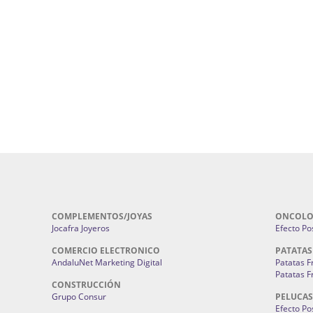
Cohetes En Sevilla | Pirotecnia Sevilla | F
ral Sevilla | Terapias Alternativas
Pirotecnia San Bartolomé.
Cerramientos En Sevilla | Cercados Met
r alta joyería Sevilla | Fabricación y
Sevilla:
Cerramientos Gordo.
Pirotecnias En Sevilla | Pirotecnia Sevi
| Fabricación centros de lavado de
Sevilla:
Pirotecnia San Bartolomé.
ches | Autolavados | Lavamascotas:
Complementos De Novia Sevilla | Ma
Complementos De Novia En Sevilla:
Bordado
 | Chatarrerías Sevilla:
Chatarreria
Instalaciones Eléctricas Sevilla | 
Instalaciones.
COMPLEMENTOS/JOYAS
ONCOLO
Jocafra Joyeros
Efecto Pos
COMERCIO ELECTRONICO
PATATAS
AndaluNet Marketing Digital
Patatas F
Patatas F
CONSTRUCCIÓN
Grupo Consur
PELUCAS
Efecto Pos