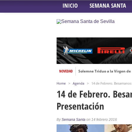
INICIO
SEMANA SANTA
NOVEDAD
Solemne Triduo a la Virgen de
Función de la Anunciación del
Home
>
Agenda
>
14 de Febrero. Besamanos 
Besamanos al Señor del Gran P
14 de Febrero. Besa
Solemne y devoto Besamanos e
Presentación
Función Principal de Instituto 
Besapié y Besamano en la Qui
By
Semana Santa
on 14 febrero 2016
Gitanos: Besamanos del Señor 