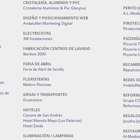
CRISTALERÍA, ALUMINIO Y PVC
Cristaleria Aluminios & Pvc Glasysur
PERITO J
A.L. Medi
DISEÑO Y POSICIONAMIENTO WEB
AndaluNet Marketing Digital
PIROTEC
Pirotecni
ELECTRICISTAS
3M Instalaciones
PIZZERÍA
Pizzería 
A
FABRICACIÓN CENTROS DE LAVADO
Pizzería
Iberbox 3000
Pizzería 
FERIA DE ABRIL
RECAMBI
Feria de Abril de Sevilla
Repuestos
FLORISTERÍAS
REDES S
ias
Melero Floristas
AndaluNet
os de
GRUAS Y TRANSPORTES
REFORM
Grutransur
Grupo C
Reformas 
HOTELES
Casona de San Andrés
REGALO
Hotel Manolo Mayo (Los Palacios)
Jocafra J
Hotel Zaida
RESTAU
ILUMINACIÓN / LAMPARAS
Al-Medin