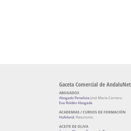
Escuela Naturismo Sevilla | Medicina Natu
Sevilla
: Hufeland, escuela de naturismo.
Fabricación de Alta Joyería en Sevilla | Talle
reparación de joyas Sevilla:
Jocafra Joyeros.
Fabricante máquinas de lavado de coches 
coches | Instaladores boxes de lavado de co
IBERBOX 3000.
Chatarrerías | Chatarras, Metales, Residuos
El Pino
Gaceta Comercial de AndaluNet
ABOGADOS
Abogado Penalista
José María Carnero
Eva Roldán Abogada
ACADEMIAS / CURSOS DE FORMACIÓN
Hufeland
, Naturismo
ACEITE DE OLIVA