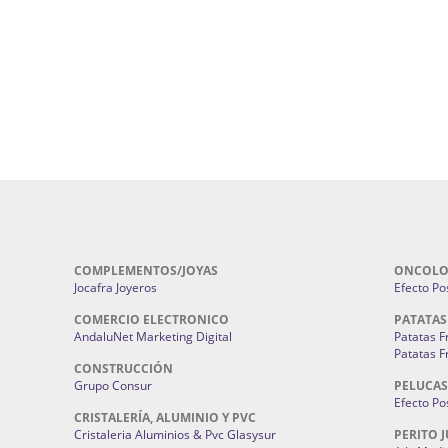
Cerramientos En Sevilla | Cercados Met
r alta joyería Sevilla | Fabricación y
Sevilla:
Cerramientos Gordo.
Pirotecnias En Sevilla | Pirotecnia Sevi
| Fabricación centros de lavado de
Sevilla:
Pirotecnia San Bartolomé.
ches | Autolavados | Lavamascotas:
Complementos De Novia Sevilla | Ma
Complementos De Novia En Sevilla:
Bordado
 | Chatarrerías Sevilla:
Chatarreria
Instalaciones Eléctricas Sevilla | 
Instalaciones.
COMPLEMENTOS/JOYAS
ONCOLO
Jocafra Joyeros
Efecto Pos
COMERCIO ELECTRONICO
PATATAS
AndaluNet Marketing Digital
Patatas F
Patatas F
CONSTRUCCIÓN
Grupo Consur
PELUCAS
Efecto Pos
CRISTALERÍA, ALUMINIO Y PVC
Cristaleria Aluminios & Pvc Glasysur
PERITO J