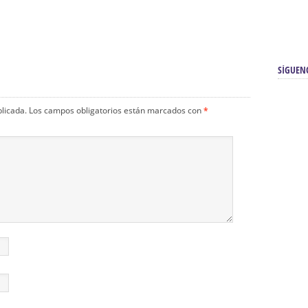
ueves
31 De Diciembre. Acto
31 De Diciembre. Oración En
z
Eucarístico En El Sagrario
La Quinta Angustia
SÍGUEN
blicada.
Los campos obligatorios están marcados con
*