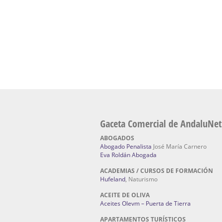
Fabricación de Alta Joyería en Sevilla | Talle
reparación de joyas Sevilla:
Jocafra Joyeros.
Fabricante máquinas de lavado de coches 
coches | Instaladores boxes de lavado de co
IBERBOX 3000.
Chatarrerías | Chatarras, Metales, Residuos
El Pino
Gaceta Comercial de AndaluNet
ABOGADOS
Abogado Penalista
José María Carnero
Eva Roldán Abogada
ACADEMIAS / CURSOS DE FORMACIÓN
Hufeland
, Naturismo
ACEITE DE OLIVA
Aceites Olevm – Puerta de Tierra
APARTAMENTOS TURÍSTICOS