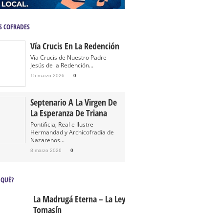
S COFRADES
Vía Crucis En La Redención
Vía Crucis de Nuestro Padre
Jesús de la Redención...
15 marzo 2026
0
Septenario A La Virgen De
La Esperanza De Triana
Pontificia, Real e Ilustre
Hermandad y Archicofradía de
Nazarenos...
8 marzo 2026
0
 QUÉ?
La Madrugá Eterna – La Leyenda De
Tomasín