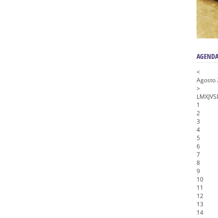
nta Angustia
de la Salud
na Misericordia, Vía Crucis y Traslado – Siete Palabras
AGENDA
<
Agosto
>
L
M
X
J
V
S
1
2
3
4
5
6
7
8
9
10
11
12
13
14