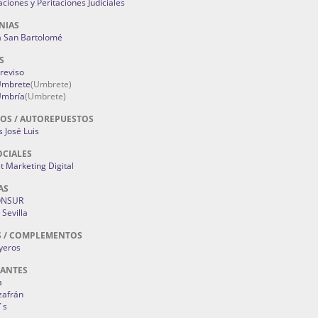
aciones y Peritaciones Judiciales
NIAS
a San Bartolomé
S
Treviso
 Umbrete
(Umbrete)
Umbría
(Umbrete)
OS / AUTOREPUESTOS
 José Luis
OCIALES
 Marketing Digital
AS
ONSUR
Sevilla
S / COMPLEMENTOS
oyeros
RANTES
a
zafrán
´s