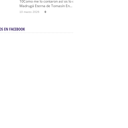
10Como me lo contaron así os lo cuento… La
Madrugá Eterna de Tomasín En...
10 marzo 2026
0
OS EN FACEBOOK