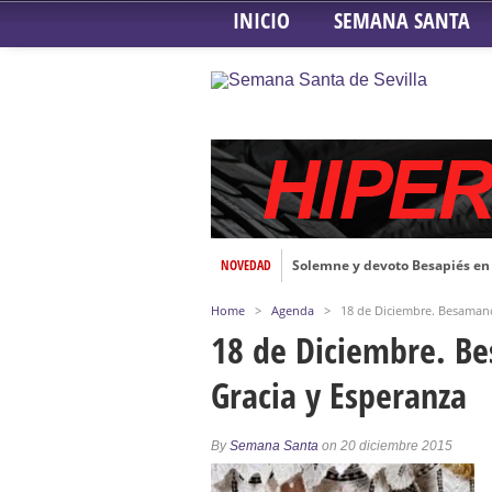
INICIO
SEMANA SANTA
NOVEDAD
Solemne y devoto Besapiés en 
Misa Solemne en honor a Nues
Home
>
Agenda
>
18 de Diciembre. Besamano
Solemne Triduo a la Virgen de
18 de Diciembre. Be
Función de la Anunciación del
Gracia y Esperanza
Besamanos al Señor del Gran P
Solemne y devoto Besamanos e
By
Semana Santa
on 20 diciembre 2015
Función Principal de Instituto 