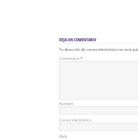
05 De Enero. Quinario A
31 De Diciembre. J
Jesús Del Gran Poder
Eucarístico En La Pa
DEJA UN COMENTARIO
Tu dirección de correo electrónico no será pu
Comentario
*
Nombre
Correo electrónico
Web