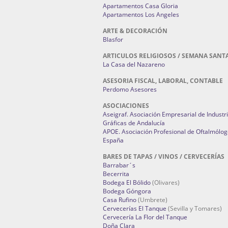
Apartamentos Casa Gloria
Apartamentos Los Angeles
ARTE & DECORACIÓN
Blasfor
ARTICULOS RELIGIOSOS / SEMANA SANT
La Casa del Nazareno
ASESORIA FISCAL, LABORAL, CONTABLE
Perdomo Asesores
ASOCIACIONES
Aseigraf. Asociación Empresarial de Industr
Gráficas de Andalucía
APOE. Asociación Profesional de Oftalmólog
España
BARES DE TAPAS / VINOS / CERVECERÍAS
Barrabar´s
Becerrita
Bodega El Bólido
(Olivares)
Bodega Góngora
Casa Rufino
(Umbrete)
Cervecerías El Tanque
(Sevilla y Tomares)
Cervecería La Flor del Tanque
Doña Clara