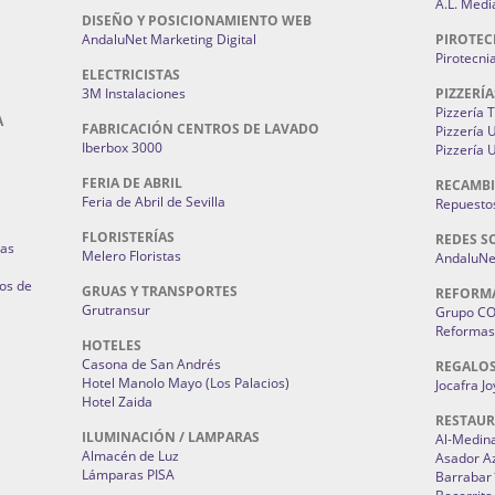
A.L. Medi
DISEÑO Y POSICIONAMIENTO WEB
AndaluNet Marketing Digital
PIROTEC
Pirotecni
ELECTRICISTAS
3M Instalaciones
PIZZERÍA
Pizzería 
A
FABRICACIÓN CENTROS DE LAVADO
Pizzería
Iberbox 3000
Pizzería 
FERIA DE ABRIL
RECAMBI
Feria de Abril de Sevilla
Repuestos
FLORISTERÍAS
REDES S
ias
Melero Floristas
AndaluNet
os de
GRUAS Y TRANSPORTES
REFORM
Grutransur
Grupo C
Reformas 
HOTELES
Casona de San Andrés
REGALO
Hotel Manolo Mayo (Los Palacios)
Jocafra J
Hotel Zaida
RESTAU
ILUMINACIÓN / LAMPARAS
Al-Medin
Almacén de Luz
Asador A
Lámparas PISA
Barrabar