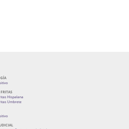
álicos En Sevilla | Cerramientos Especiales
lla | Fuegos Artificiales En Sevilla | Petardos
ntones Y Mantillas Sevilla | Tiendas De
s Juan Foronda.
Como Ahorrar En Mi Factura De La Luz:
3M
GÍA
itivo
 FRITAS
ritas Hispalana
ritas Umbrete
itivo
UDICIAL