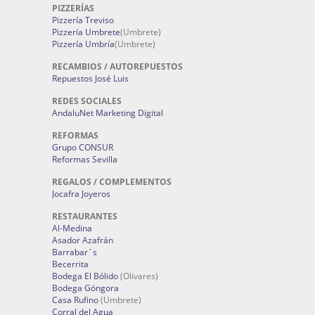
PIZZERÍAS
Pizzería Treviso
Pizzería Umbrete
(Umbrete)
Pizzería Umbría
(Umbrete)
RECAMBIOS / AUTOREPUESTOS
Repuestos José Luis
REDES SOCIALES
AndaluNet Marketing Digital
REFORMAS
Grupo CONSUR
Reformas Sevilla
REGALOS / COMPLEMENTOS
Jocafra Joyeros
RESTAURANTES
Al-Medina
Asador Azafrán
Barrabar´s
Becerrita
Bodega El Bólido
(Olivares)
Bodega Góngora
Casa Rufino
(Umbrete)
Corral del Agua