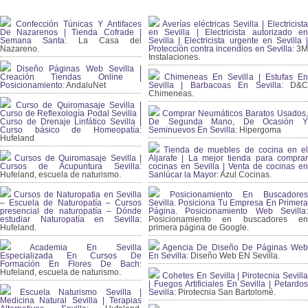
Confección Túnicas Y Antifaces
Averías eléctricas Sevilla | Electricista
De Nazarenos | Tienda Cofrade |
en Sevilla | Electricista autorizado en
Semana Santa:
La Casa del
Sevilla | Electricista urgente en Sevilla |
Nazareno.
Protección contra incendios en Sevilla:
3
Instalaciones.
Diseño Páginas Web Sevilla |
Creación Tiendas Online |
Chimeneas En Sevilla | Estufas En
Posicionamiento:
AndaluNet
Sevilla | Barbacoas En Sevilla:
D&
Chimeneas.
Curso de Quiromasaje Sevilla |
Curso de Reflexología Podal Sevilla |
Comprar Neumáticos Baratos Usados,
Curso de Drenaje Linfático Sevilla |
De Segunda Mano, De Ocasión Y
Curso básico de Homeopatía:
Seminuevos En Sevilla:
Hipergoma
Hufeland
Tienda de muebles de cocina en el
Cursos de Quiromasaje Sevilla |
Aljarafe | La mejor tienda para comprar
Cursos de Acupuntura Sevilla:
cocinas en Sevilla | Venta de cocinas en
Hufeland, escuela de naturismo.
Sanlúcar la Mayor:
Azul Cocinas.
Cursos de Naturopatia en Sevilla
Posicionamiento En Buscadores
– Escuela de Naturopatía – Cursos
Sevilla. Posiciona Tu Empresa En Primera
presencial de naturopatía – Dónde
Página. Posicionamiento Web Sevilla:
estudiar Naturopatía en Sevilla:
Posicionamiento en buscadores en
Hufeland.
primera página de Google.
Academia En Sevilla
Agencia De Diseño De Páginas Web
Especializada En Cursos De
En Sevilla:
Diseño Web EN Sevilla.
Formación En Flores De Bach
:
Hufeland, escuela de naturismo.
Cohetes En Sevilla | Pirotecnia Sevilla
| Fuegos Artificiales En Sevilla | Petardos
Escuela Naturismo Sevilla |
Sevilla:
Pirotecnia San Bartolomé.
Medicina Natural Sevilla | Terapias