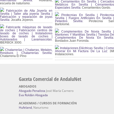
Alternativas Sevilla
: Hufeland,
Cerramientos En Sevilla | Cercados
escuela de naturismo.
Metálicos En Sevilla | Cerramientos
Especiales Sevilla:
Cerramientos Gordo.
Fabricación de Alta Joyería en
Sevilla | Taller alta joyería Sevilla |
Pirotecnias En Sevilla | Pirotecnia
Fabricación y reparación de joyas
Sevilla | Fuegos Artificiales En Sevilla |
Sevilla:
Jocafra Joyeros.
Petardos Sevilla:
Pirotecnia San
Bartolomé.
Fabricante máquinas de lavado
de coches | Fabricación centros de
Complementos De Novia Sevilla |
lavado de coches | Instaladores
Mantones Y Mantillas Sevilla | Tiendas De
boxes de lavado de coches |
Complementos De Novia En Sevilla:
Autolavados | Lavamascotas:
Bordados Juan Foronda.
IBERBOX 3000.
Instalaciones Eléctricas Sevilla | Como
Chatarrerías | Chatarras, Metales,
Ahorrar En Mi Factura De La Luz:
3
Residuos | Chatarrerías Sevilla:
Instalaciones.
Chatarreria El Pino
Gaceta Comercial de AndaluNet
ABOGADOS
Abogado Penalista
José María Carnero
Eva Roldán Abogada
ACADEMIAS / CURSOS DE FORMACIÓN
Hufeland
, Naturismo