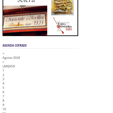
AGENDA COFRADE
<
Agosto 2026
>
L
M
X
J
V
S
D
1
2
3
4
5
6
7
8
9
10