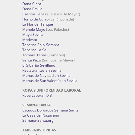
Doña Clara
Doña Emilia
Esencia Tapas
(Sanlúcar la Mayor)
Horno de Curro
(La Rinconada)
La Flor del Tanque
Manolo Mayo
(Los Palacios)
Mayo Sevilla
Modesto
Taberna Sol y Sombra
Taberna La Sal
Tomaré Tapas
(Tomares)
Venta Pazo
(Sanlúcar la Mayor)
El Sibarita Sevillano
Restaurantes en Sevilla
Menús de Navidad en Sevilla
Menús de San Valentín en Sevilla
ROPA Y UNIFORMIDAD LABORAL
Ropa Laboral TXB
SEMANA SANTA
Escudos Bordados Semana Santa
La Casa del Nazareno
Semana-Santa.org
TABERNAS TIPICAS