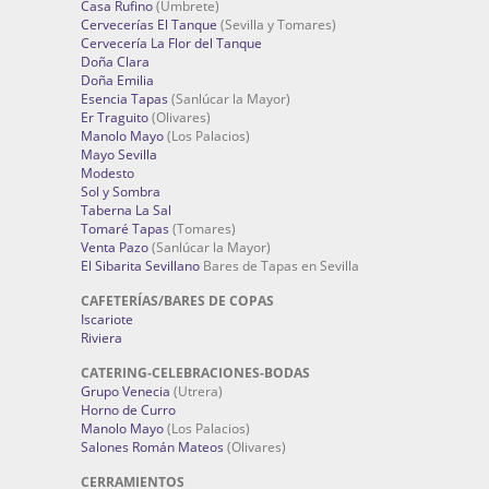
Casa Rufino
(Umbrete)
Cervecerías El Tanque
(Sevilla y Tomares)
Cervecería La Flor del Tanque
Doña Clara
Doña Emilia
Esencia Tapas
(Sanlúcar la Mayor)
Er Traguito
(Olivares)
Manolo Mayo
(Los Palacios)
Mayo Sevilla
Modesto
Sol y Sombra
Taberna La Sal
Tomaré Tapas
(Tomares)
Venta Pazo
(Sanlúcar la Mayor)
El Sibarita Sevillano
Bares de Tapas en Sevilla
CAFETERÍAS/BARES DE COPAS
Iscariote
Riviera
CATERING-CELEBRACIONES-BODAS
Grupo Venecia
(Utrera)
Horno de Curro
Manolo Mayo
(Los Palacios)
Salones Román Mateos
(Olivares)
CERRAMIENTOS