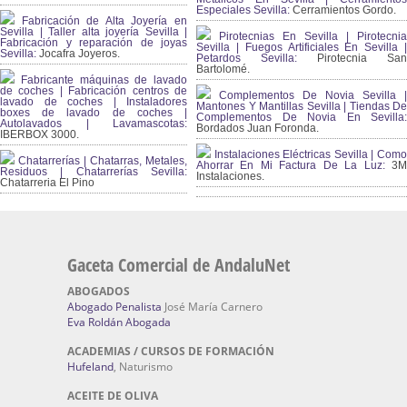
Especiales Sevilla:
Cerramientos Gordo.
Fabricación de Alta Joyería en
Sevilla | Taller alta joyería Sevilla |
Pirotecnias En Sevilla | Pirotecnia
Fabricación y reparación de joyas
Sevilla | Fuegos Artificiales En Sevilla |
Sevilla:
Jocafra Joyeros.
Petardos Sevilla:
Pirotecnia San
Bartolomé.
Fabricante máquinas de lavado
de coches | Fabricación centros de
Complementos De Novia Sevilla |
lavado de coches | Instaladores
Mantones Y Mantillas Sevilla | Tiendas De
boxes de lavado de coches |
Complementos De Novia En Sevilla:
Autolavados | Lavamascotas:
Bordados Juan Foronda.
IBERBOX 3000.
Instalaciones Eléctricas Sevilla | Como
Chatarrerías | Chatarras, Metales,
Ahorrar En Mi Factura De La Luz:
3
Residuos | Chatarrerías Sevilla:
Instalaciones.
Chatarreria El Pino
Gaceta Comercial de AndaluNet
ABOGADOS
Abogado Penalista
José María Carnero
Eva Roldán Abogada
ACADEMIAS / CURSOS DE FORMACIÓN
Hufeland
, Naturismo
ACEITE DE OLIVA