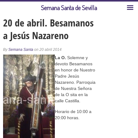
Semana Santa de Sevilla
20 de abril. Besamanos
a Jesús Nazareno
By
Semana Santa
on 20 abril 2014
La O.
Solemne y
devoto Besamanos
en honor de Nuestro
Padre Jesús
Nazareno. Parroquia
de Nuestra Señora
de la O sita en la
calle Castilla.
Horario de 10:00 a
20:00 horas.