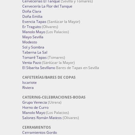
Cervecerías El Tanque
(Sevilla y Tomares)
Cervecería La Flor del Tanque
Doña Clara
Doña Emilia
Esencia Tapas
(Sanlúcar la Mayor)
Er Traguito
(Olivares)
Manolo Mayo
(Los Palacios)
Mayo Sevilla
Modesto
Sol y Sombra
Taberna La Sal
Tomaré Tapas
(Tomares)
Venta Pazo
(Sanlúcar la Mayor)
El Sibarita Sevillano
Bares de Tapas en Sevilla
CAFETERÍAS/BARES DE COPAS
Iscariote
Riviera
CATERING-CELEBRACIONES-BODAS
Grupo Venecia
(Utrera)
Horno de Curro
Manolo Mayo
(Los Palacios)
Salones Román Mateos
(Olivares)
CERRAMIENTOS
Cerramientos Gordo