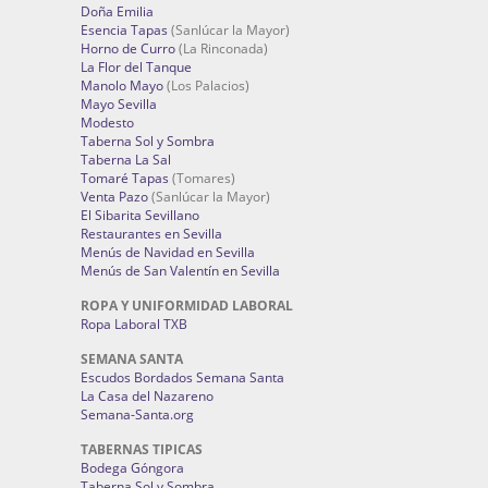
Doña Emilia
Esencia Tapas
(Sanlúcar la Mayor)
Horno de Curro
(La Rinconada)
La Flor del Tanque
Manolo Mayo
(Los Palacios)
Mayo Sevilla
Modesto
Taberna Sol y Sombra
Taberna La Sal
Tomaré Tapas
(Tomares)
Venta Pazo
(Sanlúcar la Mayor)
El Sibarita Sevillano
Restaurantes en Sevilla
Menús de Navidad en Sevilla
Menús de San Valentín en Sevilla
ROPA Y UNIFORMIDAD LABORAL
Ropa Laboral TXB
SEMANA SANTA
Escudos Bordados Semana Santa
La Casa del Nazareno
Semana-Santa.org
TABERNAS TIPICAS
Bodega Góngora
Taberna Sol y Sombra