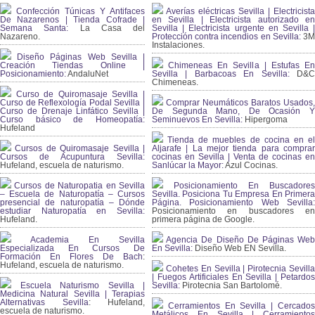
Confección Túnicas Y Antifaces
Averías eléctricas Sevilla | Electricista
De Nazarenos | Tienda Cofrade |
en Sevilla | Electricista autorizado en
Semana Santa:
La Casa del
Sevilla | Electricista urgente en Sevilla |
Nazareno.
Protección contra incendios en Sevilla:
3
Instalaciones.
Diseño Páginas Web Sevilla |
Creación Tiendas Online |
Chimeneas En Sevilla | Estufas En
Posicionamiento:
AndaluNet
Sevilla | Barbacoas En Sevilla:
D&
Chimeneas.
Curso de Quiromasaje Sevilla |
Curso de Reflexología Podal Sevilla |
Comprar Neumáticos Baratos Usados,
Curso de Drenaje Linfático Sevilla |
De Segunda Mano, De Ocasión Y
Curso básico de Homeopatía:
Seminuevos En Sevilla:
Hipergoma
Hufeland
Tienda de muebles de cocina en el
Cursos de Quiromasaje Sevilla |
Aljarafe | La mejor tienda para comprar
Cursos de Acupuntura Sevilla:
cocinas en Sevilla | Venta de cocinas en
Hufeland, escuela de naturismo.
Sanlúcar la Mayor:
Azul Cocinas.
Cursos de Naturopatia en Sevilla
Posicionamiento En Buscadores
– Escuela de Naturopatía – Cursos
Sevilla. Posiciona Tu Empresa En Primera
presencial de naturopatía – Dónde
Página. Posicionamiento Web Sevilla:
estudiar Naturopatía en Sevilla:
Posicionamiento en buscadores en
Hufeland.
primera página de Google.
Academia En Sevilla
Agencia De Diseño De Páginas Web
Especializada En Cursos De
En Sevilla:
Diseño Web EN Sevilla.
Formación En Flores De Bach
:
Hufeland, escuela de naturismo.
Cohetes En Sevilla | Pirotecnia Sevilla
| Fuegos Artificiales En Sevilla | Petardos
Escuela Naturismo Sevilla |
Sevilla:
Pirotecnia San Bartolomé.
Medicina Natural Sevilla | Terapias
Alternativas Sevilla
: Hufeland,
Cerramientos En Sevilla | Cercados
escuela de naturismo.
Metálicos En Sevilla | Cerramientos