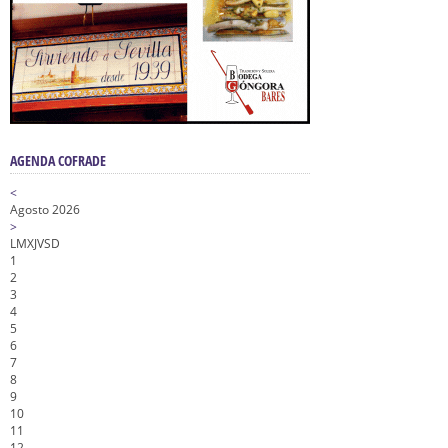
AGENDA COFRADE
<
Agosto 2026
>
L
M
X
J
V
S
D
1
2
3
4
5
6
7
8
9
10
11
12