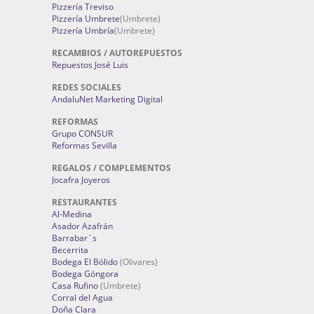
Pizzería Treviso
Pizzería Umbrete
(Umbrete)
Pizzería Umbría
(Umbrete)
RECAMBIOS / AUTOREPUESTOS
Repuestos José Luis
REDES SOCIALES
AndaluNet Marketing Digital
REFORMAS
Grupo CONSUR
Reformas Sevilla
REGALOS / COMPLEMENTOS
Jocafra Joyeros
RESTAURANTES
Al-Medina
Asador Azafrán
Barrabar´s
Becerrita
Bodega El Bólido
(Olivares)
Bodega Góngora
Casa Rufino
(Umbrete)
Corral del Agua
Doña Clara