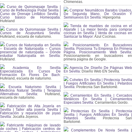
Chimeneas.
Curso de Quiromasaje Sevilla |
Curso de Reflexología Podal Sevilla |
Comprar Neumáticos Baratos Usados,
Curso de Drenaje Linfático Sevilla |
De Segunda Mano, De Ocasión Y
Curso básico de Homeopatía:
Seminuevos En Sevilla:
Hipergoma
Hufeland
Tienda de muebles de cocina en el
Cursos de Quiromasaje Sevilla |
Aljarafe | La mejor tienda para comprar
Cursos de Acupuntura Sevilla:
cocinas en Sevilla | Venta de cocinas en
Hufeland, escuela de naturismo.
Sanlúcar la Mayor:
Azul Cocinas.
Cursos de Naturopatia en Sevilla
Posicionamiento En Buscadores
– Escuela de Naturopatía – Cursos
Sevilla. Posiciona Tu Empresa En Primera
presencial de naturopatía – Dónde
Página. Posicionamiento Web Sevilla:
estudiar Naturopatía en Sevilla:
Posicionamiento en buscadores en
Hufeland.
primera página de Google.
Academia En Sevilla
Agencia De Diseño De Páginas Web
Especializada En Cursos De
En Sevilla:
Diseño Web EN Sevilla.
Formación En Flores De Bach
:
Hufeland, escuela de naturismo.
Cohetes En Sevilla | Pirotecnia Sevilla
| Fuegos Artificiales En Sevilla | Petardos
Escuela Naturismo Sevilla |
Sevilla:
Pirotecnia San Bartolomé.
Medicina Natural Sevilla | Terapias
Alternativas Sevilla
: Hufeland,
Cerramientos En Sevilla | Cercados
escuela de naturismo.
Metálicos En Sevilla | Cerramientos
Especiales Sevilla:
Cerramientos Gordo.
Fabricación de Alta Joyería en
Sevilla | Taller alta joyería Sevilla |
Pirotecnias En Sevilla | Pirotecnia
Fabricación y reparación de joyas
Sevilla | Fuegos Artificiales En Sevilla |
Sevilla:
Jocafra Joyeros.
Petardos Sevilla:
Pirotecnia San
Bartolomé.
Fabricante máquinas de lavado
de coches | Fabricación centros de
Complementos De Novia Sevilla |