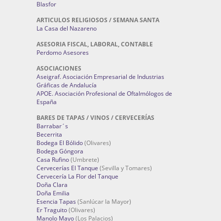
Blasfor
ARTICULOS RELIGIOSOS / SEMANA SANTA
La Casa del Nazareno
ASESORIA FISCAL, LABORAL, CONTABLE
Perdomo Asesores
ASOCIACIONES
Aseigraf. Asociación Empresarial de Industrias
Gráficas de Andalucía
APOE. Asociación Profesional de Oftalmólogos de
España
BARES DE TAPAS / VINOS / CERVECERÍAS
Barrabar´s
Becerrita
Bodega El Bólido
(Olivares)
Bodega Góngora
Casa Rufino
(Umbrete)
Cervecerías El Tanque
(Sevilla y Tomares)
Cervecería La Flor del Tanque
Doña Clara
Doña Emilia
Esencia Tapas
(Sanlúcar la Mayor)
Er Traguito
(Olivares)
Manolo Mayo
(Los Palacios)