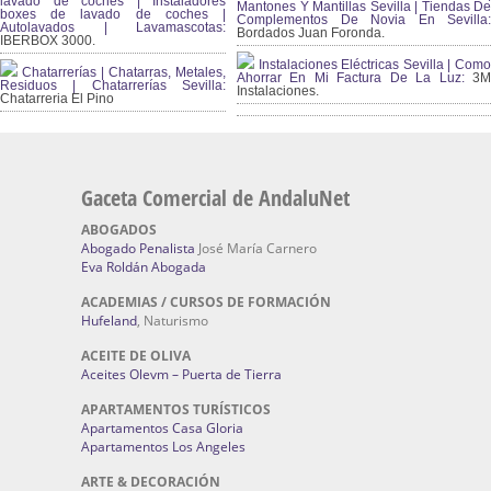
lavado de coches | Instaladores
Mantones Y Mantillas Sevilla | Tiendas De
boxes de lavado de coches |
Complementos De Novia En Sevilla:
Autolavados | Lavamascotas:
Bordados Juan Foronda.
IBERBOX 3000.
Instalaciones Eléctricas Sevilla | Como
Chatarrerías | Chatarras, Metales,
Ahorrar En Mi Factura De La Luz:
3
Residuos | Chatarrerías Sevilla:
Instalaciones.
Chatarreria El Pino
Gaceta Comercial de AndaluNet
ABOGADOS
Abogado Penalista
José María Carnero
Eva Roldán Abogada
ACADEMIAS / CURSOS DE FORMACIÓN
Hufeland
, Naturismo
ACEITE DE OLIVA
Aceites Olevm – Puerta de Tierra
APARTAMENTOS TURÍSTICOS
Apartamentos Casa Gloria
Apartamentos Los Angeles
ARTE & DECORACIÓN