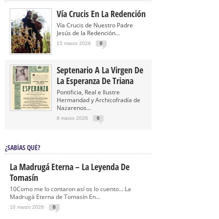
Vía Crucis En La Redención
Vía Crucis de Nuestro Padre
Jesús de la Redención...
15 marzo 2026
0
Septenario A La Virgen De
La Esperanza De Triana
Pontificia, Real e Ilustre
Hermandad y Archicofradía de
Nazarenos...
8 marzo 2026
0
¿SABÍAS QUÉ?
La Madrugá Eterna – La Leyenda De
Tomasín
10Como me lo contaron así os lo cuento… La
Madrugá Eterna de Tomasín En...
10 marzo 2026
0