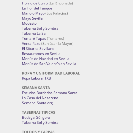
Horno de Curro
(La Rinconada)
La Flor del Tanque
Manolo Mayo
(Los Palacios)
Mayo Sevilla
Modesto
Taberna Sol y Sombra
Taberna La Sal
Tomaré Tapas
(Tomares)
Venta Pazo
(Sanlúcar la Mayor)
El Sibarita Sevillano
Restaurantes en Sevilla
Menús de Navidad en Sevilla
Menús de San Valentín en Sevilla
ROPA Y UNIFORMIDAD LABORAL
Ropa Laboral TXB
SEMANA SANTA
Escudos Bordados Semana Santa
La Casa del Nazareno
Semana-Santa.org
TABERNAS TIPICAS
Bodega Góngora
Taberna Sol y Sombra
TOLDOS Y CARPAS