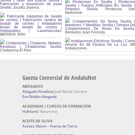
Sevilla | Taller alta joyería Sevilla |
Pirotecnias En Sevilla | Pirotecnia
Fabricación y reparación de joyas
Sevilla | Fuegos Artificiales En Sevilla |
Sevilla:
Jocafra Joyeros.
Petardos Sevilla:
Pirotecnia San
Bartolomé.
Fabricante máquinas de lavado
de coches | Fabricación centros de
Complementos De Novia Sevilla |
lavado de coches | Instaladores
Mantones Y Mantillas Sevilla | Tiendas De
boxes de lavado de coches |
Complementos De Novia En Sevilla:
Autolavados | Lavamascotas:
Bordados Juan Foronda.
IBERBOX 3000.
Instalaciones Eléctricas Sevilla | Como
Chatarrerías | Chatarras, Metales,
Ahorrar En Mi Factura De La Luz:
3
Residuos | Chatarrerías Sevilla:
Instalaciones.
Chatarreria El Pino
Gaceta Comercial de AndaluNet
ABOGADOS
Abogado Penalista
José María Carnero
Eva Roldán Abogada
ACADEMIAS / CURSOS DE FORMACIÓN
Hufeland
, Naturismo
ACEITE DE OLIVA
Aceites Olevm – Puerta de Tierra