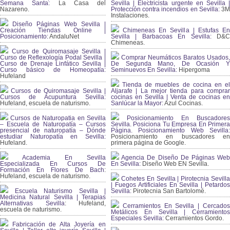
Semana Santa:
La Casa del
Sevilla | Electricista urgente en Sevilla |
Nazareno.
Protección contra incendios en Sevilla:
3
Instalaciones.
Diseño Páginas Web Sevilla |
Creación Tiendas Online |
Chimeneas En Sevilla | Estufas En
Posicionamiento:
AndaluNet
Sevilla | Barbacoas En Sevilla:
D&
Chimeneas.
Curso de Quiromasaje Sevilla |
Curso de Reflexología Podal Sevilla |
Comprar Neumáticos Baratos Usados,
Curso de Drenaje Linfático Sevilla |
De Segunda Mano, De Ocasión Y
Curso básico de Homeopatía:
Seminuevos En Sevilla:
Hipergoma
Hufeland
Tienda de muebles de cocina en el
Cursos de Quiromasaje Sevilla |
Aljarafe | La mejor tienda para comprar
Cursos de Acupuntura Sevilla:
cocinas en Sevilla | Venta de cocinas en
Hufeland, escuela de naturismo.
Sanlúcar la Mayor:
Azul Cocinas.
Cursos de Naturopatia en Sevilla
Posicionamiento En Buscadores
– Escuela de Naturopatía – Cursos
Sevilla. Posiciona Tu Empresa En Primera
presencial de naturopatía – Dónde
Página. Posicionamiento Web Sevilla:
estudiar Naturopatía en Sevilla:
Posicionamiento en buscadores en
Hufeland.
primera página de Google.
Academia En Sevilla
Agencia De Diseño De Páginas Web
Especializada En Cursos De
En Sevilla:
Diseño Web EN Sevilla.
Formación En Flores De Bach
:
Hufeland, escuela de naturismo.
Cohetes En Sevilla | Pirotecnia Sevilla
| Fuegos Artificiales En Sevilla | Petardos
Escuela Naturismo Sevilla |
Sevilla:
Pirotecnia San Bartolomé.
Medicina Natural Sevilla | Terapias
Alternativas Sevilla
: Hufeland,
Cerramientos En Sevilla | Cercados
escuela de naturismo.
Metálicos En Sevilla | Cerramientos
Especiales Sevilla:
Cerramientos Gordo.
Fabricación de Alta Joyería en