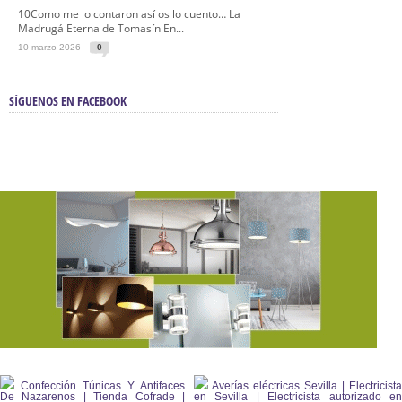
10Como me lo contaron así os lo cuento… La
Madrugá Eterna de Tomasín En...
10 marzo 2026
0
SÍGUENOS EN FACEBOOK
Confección Túnicas Y Antifaces
Averías eléctricas Sevilla | Electricista
De Nazarenos | Tienda Cofrade |
en Sevilla | Electricista autorizado en