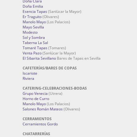
Doña Clara
Doña Emilia
Esencia Tapas
(Sanlúcar la Mayor)
Er Traguito
(Olivares)
Manolo Mayo
(Los Palacios)
Mayo Sevilla
Modesto
Sol y Sombra
Taberna La Sal
Tomaré Tapas
(Tomares)
Venta Pazo
(Sanlúcar la Mayor)
El Sibarita Sevillano
Bares de Tapas en Sevilla
CAFETERÍAS/BARES DE COPAS
Iscariote
Riviera
CATERING-CELEBRACIONES-BODAS
Grupo Venecia
(Utrera)
Horno de Curro
Manolo Mayo
(Los Palacios)
Salones Román Mateos
(Olivares)
CERRAMIENTOS
Cerramientos Gordo
CHATARRERÍAS