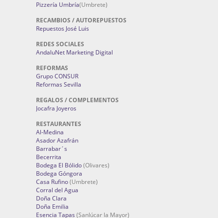
Pizzería Umbría
(Umbrete)
RECAMBIOS / AUTOREPUESTOS
Repuestos José Luis
REDES SOCIALES
AndaluNet Marketing Digital
REFORMAS
Grupo CONSUR
Reformas Sevilla
REGALOS / COMPLEMENTOS
Jocafra Joyeros
RESTAURANTES
Al-Medina
Asador Azafrán
Barrabar´s
Becerrita
Bodega El Bólido
(Olivares)
Bodega Góngora
Casa Rufino
(Umbrete)
Corral del Agua
Doña Clara
Doña Emilia
Esencia Tapas
(Sanlúcar la Mayor)