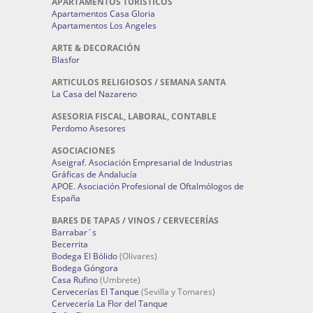
APARTAMENTOS TURÍSTICOS
Apartamentos Casa Gloria
Apartamentos Los Angeles
ARTE & DECORACIÓN
Blasfor
ARTICULOS RELIGIOSOS / SEMANA SANTA
La Casa del Nazareno
ASESORIA FISCAL, LABORAL, CONTABLE
Perdomo Asesores
ASOCIACIONES
Aseigraf. Asociación Empresarial de Industrias
Gráficas de Andalucía
APOE. Asociación Profesional de Oftalmólogos de
España
BARES DE TAPAS / VINOS / CERVECERÍAS
Barrabar´s
Becerrita
Bodega El Bólido
(Olivares)
Bodega Góngora
Casa Rufino
(Umbrete)
Cervecerías El Tanque
(Sevilla y Tomares)
Cervecería La Flor del Tanque