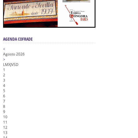
AGENDA COFRADE
<
Agosto 2026
>
L
M
X
J
V
S
D
1
2
3
4
5
6
7
8
9
10
11
12
13
14