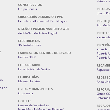
Patatas F
CONSTRUCCIÓN
Grupo Consur
PELUCAS
Efecto Pos
CRISTALERÍA, ALUMINIO Y PVC
Cristaleria Aluminios & Pvc Glasysur
PERITO J
A.L. Medi
DISEÑO Y POSICIONAMIENTO WEB
AndaluNet Marketing Digital
PIROTEC
Pirotecni
ELECTRICISTAS
3M Instalaciones
PIZZERÍA
Pizzería 
A
FABRICACIÓN CENTROS DE LAVADO
Pizzería
Iberbox 3000
Pizzería 
FERIA DE ABRIL
RECAMBI
Feria de Abril de Sevilla
Repuestos
FLORISTERÍAS
REDES S
ias
Melero Floristas
AndaluNet
os de
GRUAS Y TRANSPORTES
REFORM
Grutransur
Grupo C
Reformas 
HOTELES
Casona de San Andrés
REGALO
Hotel Manolo Mayo (Los Palacios)
Jocafra J