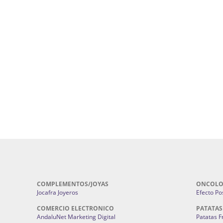
uropatía en Sevilla:
Hufeland.
Google.
ursos De Formación En Flores De
Agencia De Diseño De Páginas Web En S
Cohetes En Sevilla | Pirotecnia Sevilla | F
ral Sevilla | Terapias Alternativas
Pirotecnia San Bartolomé.
Cerramientos En Sevilla | Cercados Met
r alta joyería Sevilla | Fabricación y
Sevilla:
Cerramientos Gordo.
Pirotecnias En Sevilla | Pirotecnia Sevi
| Fabricación centros de lavado de
Sevilla:
Pirotecnia San Bartolomé.
ches | Autolavados | Lavamascotas:
Complementos De Novia Sevilla | Ma
Complementos De Novia En Sevilla:
Bordado
 | Chatarrerías Sevilla:
Chatarreria
Instalaciones Eléctricas Sevilla | 
Instalaciones.
COMPLEMENTOS/JOYAS
ONCOLO
Jocafra Joyeros
Efecto Pos
COMERCIO ELECTRONICO
PATATAS
AndaluNet Marketing Digital
Patatas F