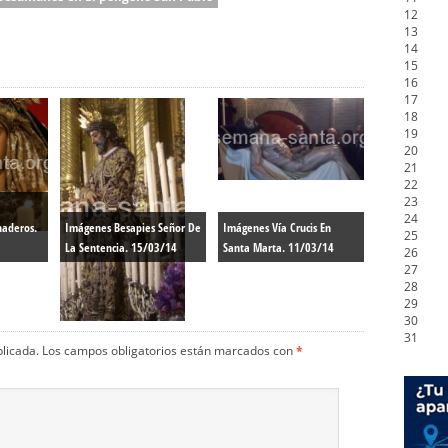
12
13
14
15
16
17
18
19
20
21
22
23
24
aderos.
Imágenes Besapies Señor De
Imágenes Vía Crucis En
25
La Sentencia. 15/03/14
Santa Marta. 11/03/14
26
27
28
29
30
31
blicada.
Los campos obligatorios están marcados con
*