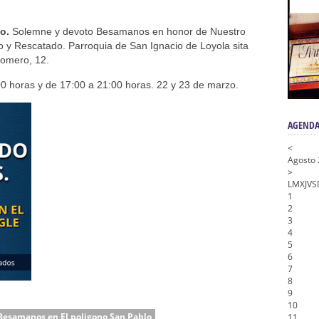
 Señor ante el paso de Nuestra Señora de la Encarnación Coronada – Herma
oder de Sevilla
lo.
Solemne y devoto Besamanos en honor de Nuestro
n honor de María Santísima en su Soledad – San Lorenzo
 y Rescatado. Parroquia de San Ignacio de Loyola sita
Romero, 12.
a la Virgen del Valle
00 horas y de 17:00 a 21:00 horas. 22 y 23 de marzo.
nta Angustia
AGENDA
<
Agosto
>
L
M
X
J
V
S
1
2
3
4
5
6
7
8
9
10
Besamanos en El poligono San Pablo
11