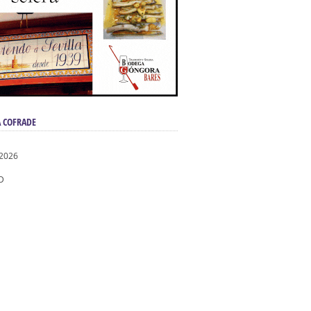
ndad de San Benito
 COFRADE
 2026
D