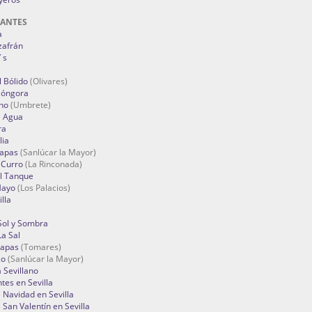
RANTES
a
zafrán
´s
 Bólido
(Olivares)
Góngora
no
(Umbrete)
l Agua
ra
lia
Tapas
(Sanlúcar la Mayor)
 Curro
(La Rinconada)
el Tanque
Mayo
(Los Palacios)
lla
Sol y Sombra
a Sal
apas
(Tomares)
zo
(Sanlúcar la Mayor)
a Sevillano
tes en Sevilla
Navidad en Sevilla
San Valentín en Sevilla