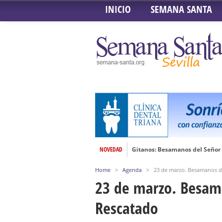
INICIO
SEMANA SANTA
NOVEDAD
Gitanos: Besamanos del Señor 
Besamanos del Señor de la Divi
Home
>
Agenda
>
23 de marzo. Besamanos de
Solemne y devoto Besapiés en 
23 de marzo. Besama
Misa Solemne en honor a Nues
Rescatado
Solemne Triduo a la Virgen de