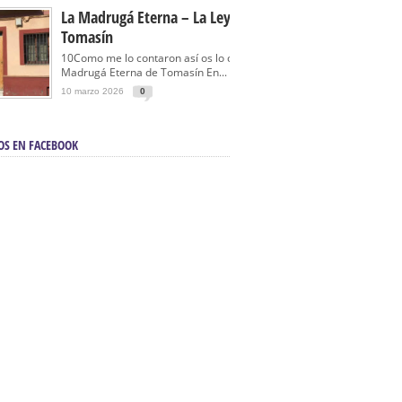
La Madrugá Eterna – La Leyenda De
Tomasín
10Como me lo contaron así os lo cuento… La
Madrugá Eterna de Tomasín En...
10 marzo 2026
0
OS EN FACEBOOK
en Sevilla | Electricista autorizado en Sevilla |
ontra incendios en Sevilla:
3M Instalaciones.
a | Barbacoas En Sevilla:
D&C Chimeneas.
De Segunda Mano, De Ocasión Y Seminuevos
afe | La mejor tienda para comprar cocinas en
yor:
Azul Cocinas.
a. Posiciona Tu Empresa En Primera Página.
ento en buscadores en primera página de