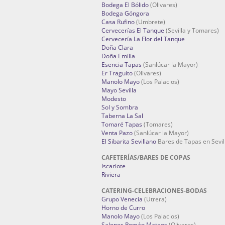
Bodega El Bólido
(Olivares)
Bodega Góngora
Casa Rufino
(Umbrete)
Cervecerías El Tanque
(Sevilla y Tomares)
Cervecería La Flor del Tanque
Doña Clara
Doña Emilia
Esencia Tapas
(Sanlúcar la Mayor)
Er Traguito
(Olivares)
Manolo Mayo
(Los Palacios)
Mayo Sevilla
Modesto
Sol y Sombra
Taberna La Sal
Tomaré Tapas
(Tomares)
Venta Pazo
(Sanlúcar la Mayor)
El Sibarita Sevillano
Bares de Tapas en Sevil
CAFETERÍAS/BARES DE COPAS
Iscariote
Riviera
CATERING-CELEBRACIONES-BODAS
Grupo Venecia
(Utrera)
Horno de Curro
Manolo Mayo
(Los Palacios)
Salones Román Mateos
(Olivares)