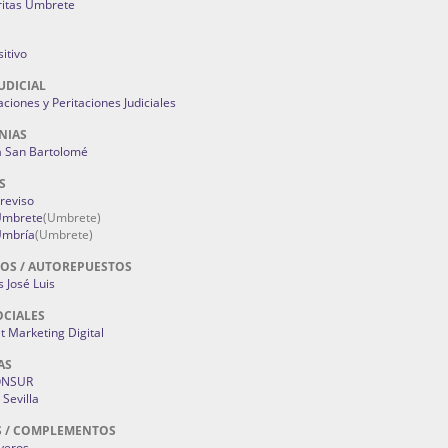
ritas Umbrete
itivo
UDICIAL
aciones y Peritaciones Judiciales
NIAS
a San Bartolomé
S
Treviso
 Umbrete
(Umbrete)
Umbría
(Umbrete)
OS / AUTOREPUESTOS
 José Luis
OCIALES
 Marketing Digital
AS
ONSUR
Sevilla
S / COMPLEMENTOS
oyeros