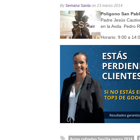
Función de la Anunciación del
By
Semana Santa
on 23 marzo 2014
Besamanos al Señor del Gran P
Poligono San Pab
Solemne y devoto Besamanos e
Padre Jesús Cautivo
en la Avda. Pedro 
Función Principal de Instituto 
Horario: 9:00 a 14:
Besapié y Besamano en la Qui
Actos cofrades Sevilla marzo 2014