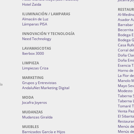
Hotel Zaida
RESTAU
ILUMINACIÓN / LAMPARAS
Al-Medin
Almacén de Luz
Asador A
Lámparas PISA
Barrabar
Becerrita
INNOVACIÓN Y TECNOLOGÍA
Bodega El
Need Technology
Bodega 
Casa Rufi
LAVAMASCOTAS
Corral de
Iberbox 3000
Doña Cla
Doña Emi
LIMPIEZA
Esencia 
Limpiezas Criza
Horno de
La Flor d
MARKETING
Manolo 
Grupos y Entrevistas
la
Mayo Sevi
AndaluNet Marketing Digital
Modesto
Taberna 
MODA
Taberna L
Jocafra Joyeros
Tomaré T
Venta Pa
MUDANZAS
El Sibarit
Mudanzas Giralda
Restauran
Menús de 
MUEBLES
Menús de 
Barnizados García e Hijos