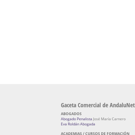
presencial de naturopatía – Dónde estudiar Nat
Academia En Sevilla Especializada En C
Bach
: Hufeland, escuela de naturismo.
Escuela Naturismo Sevilla | Medicina Natu
Sevilla
: Hufeland, escuela de naturismo.
Fabricación de Alta Joyería en Sevilla | Talle
reparación de joyas Sevilla:
Jocafra Joyeros.
Fabricante máquinas de lavado de coches 
coches | Instaladores boxes de lavado de co
IBERBOX 3000.
Chatarrerías | Chatarras, Metales, Residuos
El Pino
Gaceta Comercial de AndaluNet
ABOGADOS
Abogado Penalista
José María Carnero
Eva Roldán Abogada
ACADEMIAS / CURSOS DE FORMACIÓN