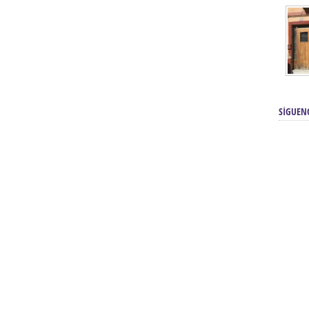
SÍGUEN
renos | Tienda Cofrade | Semana
Averías eléctricas Sevilla | Electricista 
Electricista urgente en Sevilla | Protección c
iendas Online | Posicionamiento:
Chimeneas En Sevilla | Estufas En Sevill
Comprar Neumáticos Baratos Usados, 
flexología Podal Sevilla | Curso de
En Sevilla:
Hipergoma
meopatía:
Hufeland
Tienda de muebles de cocina en el Aljar
 de Acupuntura Sevilla:
Hufeland,
Sevilla | Venta de cocinas en Sanlúcar la Ma
Posicionamiento En Buscadores Sevill
scuela de Naturopatía – Cursos
Posicionamiento Web Sevilla:
Posicionami