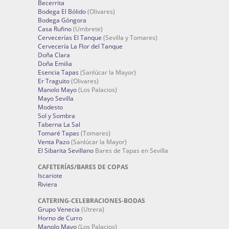
Becerrita
Bodega El Bólido
(Olivares)
Bodega Góngora
Casa Rufino
(Umbrete)
Cervecerías El Tanque
(Sevilla y Tomares)
Cervecería La Flor del Tanque
Doña Clara
Doña Emilia
Esencia Tapas
(Sanlúcar la Mayor)
Er Traguito
(Olivares)
Manolo Mayo
(Los Palacios)
Mayo Sevilla
Modesto
Sol y Sombra
Taberna La Sal
Tomaré Tapas
(Tomares)
Venta Pazo
(Sanlúcar la Mayor)
El Sibarita Sevillano
Bares de Tapas en Sevilla
CAFETERÍAS/BARES DE COPAS
Iscariote
Riviera
CATERING-CELEBRACIONES-BODAS
Grupo Venecia
(Utrera)
Horno de Curro
Manolo Mayo
(Los Palacios)