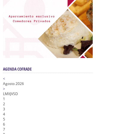
AGENDA COFRADE
<
Agosto 2026
>
L
M
X
J
V
S
D
1
2
3
4
5
6
7