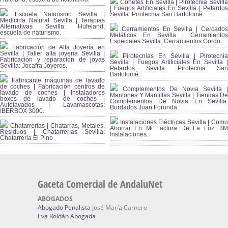
Cohetes En Sevilla | Pirotecnia Sevilla
| Fuegos Artificiales En Sevilla | Petardos
Escuela Naturismo Sevilla |
Sevilla:
Pirotecnia San Bartolomé.
Medicina Natural Sevilla | Terapias
Alternativas Sevilla
: Hufeland,
Cerramientos En Sevilla | Cercados
escuela de naturismo.
Metálicos En Sevilla | Cerramientos
Especiales Sevilla:
Cerramientos Gordo.
Fabricación de Alta Joyería en
Sevilla | Taller alta joyería Sevilla |
Pirotecnias En Sevilla | Pirotecnia
Fabricación y reparación de joyas
Sevilla | Fuegos Artificiales En Sevilla |
Sevilla:
Jocafra Joyeros.
Petardos Sevilla:
Pirotecnia San
Bartolomé.
Fabricante máquinas de lavado
de coches | Fabricación centros de
Complementos De Novia Sevilla |
lavado de coches | Instaladores
Mantones Y Mantillas Sevilla | Tiendas De
boxes de lavado de coches |
Complementos De Novia En Sevilla:
Autolavados | Lavamascotas:
Bordados Juan Foronda.
IBERBOX 3000.
Instalaciones Eléctricas Sevilla | Como
Chatarrerías | Chatarras, Metales,
Ahorrar En Mi Factura De La Luz:
3
Residuos | Chatarrerías Sevilla:
Instalaciones.
Chatarreria El Pino
Gaceta Comercial de AndaluNet
ABOGADOS
Abogado Penalista
José María Carnero
Eva Roldán Abogada