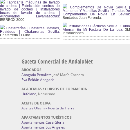
Fabricante máquinas de lavado
de coches | Fabricación centros de
Complementos De Novia Sevilla |
lavado de coches | Instaladores
Mantones Y Mantillas Sevilla | Tiendas De
boxes de lavado de coches |
Complementos De Novia En Sevilla:
Autolavados | Lavamascotas:
Bordados Juan Foronda.
IBERBOX 3000.
Instalaciones Eléctricas Sevilla | Como
Chatarrerías | Chatarras, Metales,
Ahorrar En Mi Factura De La Luz:
3
Residuos | Chatarrerías Sevilla:
Instalaciones.
Chatarreria El Pino
Gaceta Comercial de AndaluNet
ABOGADOS
Abogado Penalista
José María Carnero
Eva Roldán Abogada
ACADEMIAS / CURSOS DE FORMACIÓN
Hufeland
, Naturismo
ACEITE DE OLIVA
Aceites Olevm – Puerta de Tierra
APARTAMENTOS TURÍSTICOS
Apartamentos Casa Gloria
Apartamentos Los Angeles