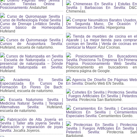
Diseño Páginas Web Sevilla |
Creación Tiendas Online |
Chimeneas En Sevilla | Estufas En
Posicionamiento:
AndaluNet
Sevilla | Barbacoas En Sevilla:
D&
Chimeneas.
Curso de Quiromasaje Sevilla |
Curso de Reflexología Podal Sevilla |
Comprar Neumáticos Baratos Usados,
Curso de Drenaje Linfático Sevilla |
De Segunda Mano, De Ocasión Y
Curso básico de Homeopatía:
Seminuevos En Sevilla:
Hipergoma
Hufeland
Tienda de muebles de cocina en el
Cursos de Quiromasaje Sevilla |
Aljarafe | La mejor tienda para comprar
Cursos de Acupuntura Sevilla:
cocinas en Sevilla | Venta de cocinas en
Hufeland, escuela de naturismo.
Sanlúcar la Mayor:
Azul Cocinas.
Cursos de Naturopatia en Sevilla
Posicionamiento En Buscadores
– Escuela de Naturopatía – Cursos
Sevilla. Posiciona Tu Empresa En Primera
presencial de naturopatía – Dónde
Página. Posicionamiento Web Sevilla:
estudiar Naturopatía en Sevilla:
Posicionamiento en buscadores en
Hufeland.
primera página de Google.
Academia En Sevilla
Agencia De Diseño De Páginas Web
Especializada En Cursos De
En Sevilla:
Diseño Web EN Sevilla.
Formación En Flores De Bach
:
Hufeland, escuela de naturismo.
Cohetes En Sevilla | Pirotecnia Sevilla
| Fuegos Artificiales En Sevilla | Petardos
Escuela Naturismo Sevilla |
Sevilla:
Pirotecnia San Bartolomé.
Medicina Natural Sevilla | Terapias
Alternativas Sevilla
: Hufeland,
Cerramientos En Sevilla | Cercados
escuela de naturismo.
Metálicos En Sevilla | Cerramientos
Especiales Sevilla:
Cerramientos Gordo.
Fabricación de Alta Joyería en
Sevilla | Taller alta joyería Sevilla |
Pirotecnias En Sevilla | Pirotecnia
Fabricación y reparación de joyas
Sevilla | Fuegos Artificiales En Sevilla |
Sevilla:
Jocafra Joyeros.
Petardos Sevilla:
Pirotecnia San
Bartolomé.