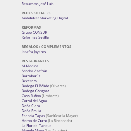
Repuestos José Luis
REDES SOCIALES
AndaluNet Marketing Digital
REFORMAS
Grupo CONSUR
Reformas Sevilla
REGALOS / COMPLEMENTOS
Jocafra Joyeros
RESTAURANTES
Al-Medina
Asador Azafrán
Barrabar´s
Becerrita
Bodega El Bólido
(Olivares)
Bodega Góngora
Casa Rufino
(Umbrete)
Corral del Agua
Doña Clara
Doña Emilia
Esencia Tapas
(Sanlúcar la Mayor)
Horno de Curro
(La Rinconada)
La Flor del Tanque
Manolo Mayo
(Los Palacios)