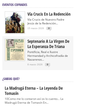
EVENTOS COFRADES
Vía Crucis En La Redención
Vía Crucis de Nuestro Padre
Jesús de la Redención...
15 marzo 2026
0
Septenario A La Virgen De
La Esperanza De Triana
Pontificia, Real e Ilustre
Hermandad y Archicofradía de
Nazarenos...
8 marzo 2026
0
¿SABÍAS QUÉ?
La Madrugá Eterna – La Leyenda De
Tomasín
10Como me lo contaron así os lo cuento… La
Madrugá Eterna de Tomasín En...