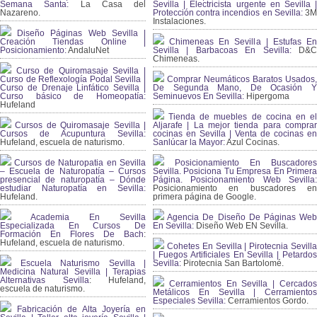
Semana Santa:
La Casa del
Sevilla | Electricista urgente en Sevilla |
Nazareno.
Protección contra incendios en Sevilla:
3
Instalaciones.
Diseño Páginas Web Sevilla |
Creación Tiendas Online |
Chimeneas En Sevilla | Estufas En
Posicionamiento:
AndaluNet
Sevilla | Barbacoas En Sevilla:
D&
Chimeneas.
Curso de Quiromasaje Sevilla |
Curso de Reflexología Podal Sevilla |
Comprar Neumáticos Baratos Usados,
Curso de Drenaje Linfático Sevilla |
De Segunda Mano, De Ocasión Y
Curso básico de Homeopatía:
Seminuevos En Sevilla:
Hipergoma
Hufeland
Tienda de muebles de cocina en el
Cursos de Quiromasaje Sevilla |
Aljarafe | La mejor tienda para comprar
Cursos de Acupuntura Sevilla:
cocinas en Sevilla | Venta de cocinas en
Hufeland, escuela de naturismo.
Sanlúcar la Mayor:
Azul Cocinas.
Cursos de Naturopatia en Sevilla
Posicionamiento En Buscadores
– Escuela de Naturopatía – Cursos
Sevilla. Posiciona Tu Empresa En Primera
presencial de naturopatía – Dónde
Página. Posicionamiento Web Sevilla:
estudiar Naturopatía en Sevilla:
Posicionamiento en buscadores en
Hufeland.
primera página de Google.
Academia En Sevilla
Agencia De Diseño De Páginas Web
Especializada En Cursos De
En Sevilla:
Diseño Web EN Sevilla.
Formación En Flores De Bach
:
Hufeland, escuela de naturismo.
Cohetes En Sevilla | Pirotecnia Sevilla
| Fuegos Artificiales En Sevilla | Petardos
Escuela Naturismo Sevilla |
Sevilla:
Pirotecnia San Bartolomé.
Medicina Natural Sevilla | Terapias
Alternativas Sevilla
: Hufeland,
Cerramientos En Sevilla | Cercados
escuela de naturismo.
Metálicos En Sevilla | Cerramientos
Especiales Sevilla:
Cerramientos Gordo.
Fabricación de Alta Joyería en