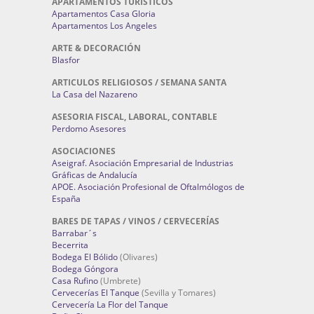
APARTAMENTOS TURÍSTICOS
Apartamentos Casa Gloria
Apartamentos Los Angeles
ARTE & DECORACIÓN
Blasfor
ARTICULOS RELIGIOSOS / SEMANA SANTA
La Casa del Nazareno
ASESORIA FISCAL, LABORAL, CONTABLE
Perdomo Asesores
ASOCIACIONES
Aseigraf. Asociación Empresarial de Industrias
Gráficas de Andalucía
APOE. Asociación Profesional de Oftalmólogos de
España
BARES DE TAPAS / VINOS / CERVECERÍAS
Barrabar´s
Becerrita
Bodega El Bólido
(Olivares)
Bodega Góngora
Casa Rufino
(Umbrete)
Cervecerías El Tanque
(Sevilla y Tomares)
Cervecería La Flor del Tanque