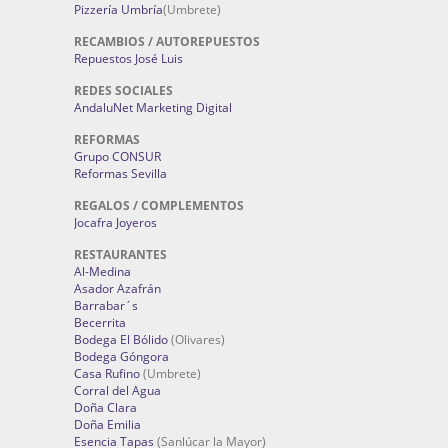
Pizzería Umbría
(Umbrete)
RECAMBIOS / AUTOREPUESTOS
Repuestos José Luis
REDES SOCIALES
AndaluNet Marketing Digital
REFORMAS
Grupo CONSUR
Reformas Sevilla
REGALOS / COMPLEMENTOS
Jocafra Joyeros
RESTAURANTES
Al-Medina
Asador Azafrán
Barrabar´s
Becerrita
Bodega El Bólido
(Olivares)
Bodega Góngora
Casa Rufino
(Umbrete)
Corral del Agua
Doña Clara
Doña Emilia
Esencia Tapas
(Sanlúcar la Mayor)