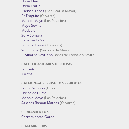
Doña Clara
Doña Emilia
Esencia Tapas
(Sanlúcar la Mayor)
Er Traguito
(Olivares)
Manolo Mayo
(Los Palacios)
Mayo Sevilla
Modesto
Sol y Sombra
Taberna La Sal
Tomaré Tapas
(Tomares)
Venta Pazo
(Sanlúcar la Mayor)
El Sibarita Sevillano
Bares de Tapas en Sevilla
CAFETERÍAS/BARES DE COPAS
Iscariote
Riviera
CATERING-CELEBRACIONES-BODAS
Grupo Venecia
(Utrera)
Horno de Curro
Manolo Mayo
(Los Palacios)
Salones Román Mateos
(Olivares)
CERRAMIENTOS
Cerramientos Gordo
CHATARRERÍAS