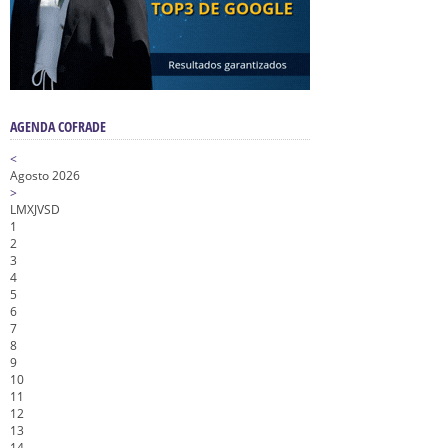
AGENDA COFRADE
<
Agosto 2026
>
L
M
X
J
V
S
D
1
2
3
4
5
6
7
8
9
10
11
12
13
14