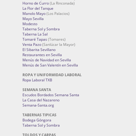
Horno de Curro
(La Rinconada)
La Flor del Tanque
Manolo Mayo
(Los Palacios)
Mayo Sevilla
Modesto
Taberna Sol y Sombra
Taberna La Sal
Tomaré Tapas
(Tomares)
Venta Pazo
(Sanlúcar la Mayor)
El Sibarita Sevillano
Restaurantes en Sevilla
Menús de Navidad en Sevilla
Menús de San Valentín en Sevilla
ROPA Y UNIFORMIDAD LABORAL
Ropa Laboral TXB
SEMANA SANTA
Escudos Bordados Semana Santa
La Casa del Nazareno
Semana-Santa.org
TABERNAS TIPICAS
Bodega Góngora
Taberna Sol y Sombra
TOLDOS Y CARPAS