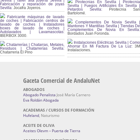
Sevilla | Taller alta joyería Sevilla |
Pirotecnias En Sevilla | Pirotecnia
Fabricación y reparación de joyas
Sevilla | Fuegos Artificiales En Sevilla |
Sevilla:
Jocafra Joyeros.
Petardos Sevilla:
Pirotecnia San
Bartolomé.
Fabricante máquinas de lavado
de coches | Fabricación centros de
Complementos De Novia Sevilla |
lavado de coches | Instaladores
Mantones Y Mantillas Sevilla | Tiendas De
boxes de lavado de coches |
Complementos De Novia En Sevilla:
Autolavados | Lavamascotas:
Bordados Juan Foronda.
IBERBOX 3000.
Instalaciones Eléctricas Sevilla | Como
Chatarrerías | Chatarras, Metales,
Ahorrar En Mi Factura De La Luz:
3
Residuos | Chatarrerías Sevilla:
Instalaciones.
Chatarreria El Pino
Gaceta Comercial de AndaluNet
ABOGADOS
Abogado Penalista
José María Carnero
Eva Roldán Abogada
ACADEMIAS / CURSOS DE FORMACIÓN
Hufeland
, Naturismo
ACEITE DE OLIVA
Aceites Olevm – Puerta de Tierra