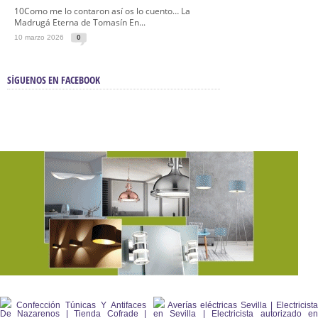
10Como me lo contaron así os lo cuento… La
Madrugá Eterna de Tomasín En...
10 marzo 2026
0
SÍGUENOS EN FACEBOOK
Confección Túnicas Y Antifaces
Averías eléctricas Sevilla | Electricista
De Nazarenos | Tienda Cofrade |
en Sevilla | Electricista autorizado en