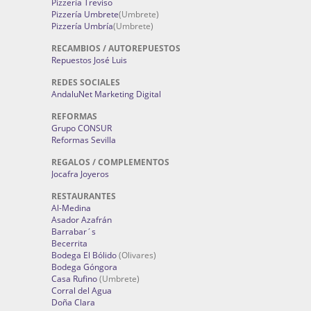
Pizzería Treviso
Pizzería Umbrete
(Umbrete)
Pizzería Umbría
(Umbrete)
RECAMBIOS / AUTOREPUESTOS
Repuestos José Luis
REDES SOCIALES
AndaluNet Marketing Digital
REFORMAS
Grupo CONSUR
Reformas Sevilla
REGALOS / COMPLEMENTOS
Jocafra Joyeros
RESTAURANTES
Al-Medina
Asador Azafrán
Barrabar´s
Becerrita
Bodega El Bólido
(Olivares)
Bodega Góngora
Casa Rufino
(Umbrete)
Corral del Agua
Doña Clara