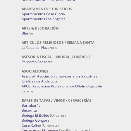
APARTAMENTOS TURÍSTICOS
Apartamentos Casa Gloria
Apartamentos Los Angeles
ARTE & DECORACIÓN
Blasfor
ARTICULOS RELIGIOSOS / SEMANA SANTA
La Casa del Nazareno
ASESORIA FISCAL, LABORAL, CONTABLE
Perdomo Asesores
ASOCIACIONES
Aseigraf. Asociación Empresarial de Industrias
Gráficas de Andalucía
APOE. Asociación Profesional de Oftalmólogos de
España
BARES DE TAPAS / VINOS / CERVECERÍAS
Barrabar´s
Becerrita
Bodega El Bólido
(Olivares)
Bodega Góngora
Casa Rufino
(Umbrete)
Cervecerías El Tanque
(Sevilla y Tomares)