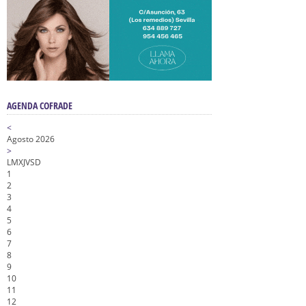
AGENDA COFRADE
<
Agosto 2026
>
L
M
X
J
V
S
D
1
2
3
4
5
6
7
8
9
10
11
12