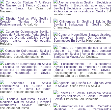
Confección Túnicas Y Antifaces
Averías eléctricas Sevilla | Electricista
De Nazarenos | Tienda Cofrade |
en Sevilla | Electricista autorizado en
Semana Santa:
La Casa del
Sevilla | Electricista urgente en Sevilla |
Nazareno.
Protección contra incendios en Sevilla:
3
Instalaciones.
Diseño Páginas Web Sevilla |
Creación Tiendas Online |
Chimeneas En Sevilla | Estufas En
Posicionamiento:
AndaluNet
Sevilla | Barbacoas En Sevilla:
D&
Chimeneas.
Curso de Quiromasaje Sevilla |
Curso de Reflexología Podal Sevilla |
Comprar Neumáticos Baratos Usados,
Curso de Drenaje Linfático Sevilla |
De Segunda Mano, De Ocasión Y
Curso básico de Homeopatía:
Seminuevos En Sevilla:
Hipergoma
Hufeland
Tienda de muebles de cocina en el
Cursos de Quiromasaje Sevilla |
Aljarafe | La mejor tienda para comprar
Cursos de Acupuntura Sevilla:
cocinas en Sevilla | Venta de cocinas en
Hufeland, escuela de naturismo.
Sanlúcar la Mayor:
Azul Cocinas.
Cursos de Naturopatia en Sevilla
Posicionamiento En Buscadores
– Escuela de Naturopatía – Cursos
Sevilla. Posiciona Tu Empresa En Primera
presencial de naturopatía – Dónde
Página. Posicionamiento Web Sevilla:
estudiar Naturopatía en Sevilla:
Posicionamiento en buscadores en
Hufeland.
primera página de Google.
Academia En Sevilla
Agencia De Diseño De Páginas Web
Especializada En Cursos De
En Sevilla:
Diseño Web EN Sevilla.
Formación En Flores De Bach
:
Hufeland, escuela de naturismo.
Cohetes En Sevilla | Pirotecnia Sevilla
| Fuegos Artificiales En Sevilla | Petardos
Escuela Naturismo Sevilla |
Sevilla:
Pirotecnia San Bartolomé.
Medicina Natural Sevilla | Terapias
Alternativas Sevilla
: Hufeland,
Cerramientos En Sevilla | Cercados
escuela de naturismo.
Metálicos En Sevilla | Cerramientos