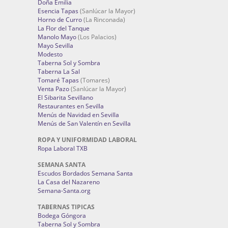
Doña Emilia
Esencia Tapas
(Sanlúcar la Mayor)
Horno de Curro
(La Rinconada)
La Flor del Tanque
Manolo Mayo
(Los Palacios)
Mayo Sevilla
Modesto
Taberna Sol y Sombra
Taberna La Sal
Tomaré Tapas
(Tomares)
Venta Pazo
(Sanlúcar la Mayor)
El Sibarita Sevillano
Restaurantes en Sevilla
Menús de Navidad en Sevilla
Menús de San Valentín en Sevilla
ROPA Y UNIFORMIDAD LABORAL
Ropa Laboral TXB
SEMANA SANTA
Escudos Bordados Semana Santa
La Casa del Nazareno
Semana-Santa.org
TABERNAS TIPICAS
Bodega Góngora
Taberna Sol y Sombra