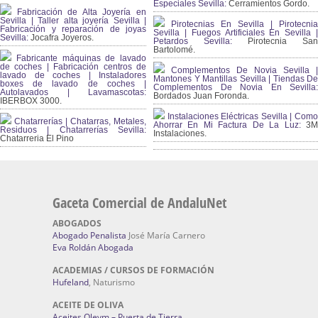
Especiales Sevilla:
Cerramientos Gordo.
Fabricación de Alta Joyería en
Sevilla | Taller alta joyería Sevilla |
Pirotecnias En Sevilla | Pirotecnia
Fabricación y reparación de joyas
Sevilla | Fuegos Artificiales En Sevilla |
Sevilla:
Jocafra Joyeros.
Petardos Sevilla:
Pirotecnia San
Bartolomé.
Fabricante máquinas de lavado
de coches | Fabricación centros de
Complementos De Novia Sevilla |
lavado de coches | Instaladores
Mantones Y Mantillas Sevilla | Tiendas De
boxes de lavado de coches |
Complementos De Novia En Sevilla:
Autolavados | Lavamascotas:
Bordados Juan Foronda.
IBERBOX 3000.
Instalaciones Eléctricas Sevilla | Como
Chatarrerías | Chatarras, Metales,
Ahorrar En Mi Factura De La Luz:
3
Residuos | Chatarrerías Sevilla:
Instalaciones.
Chatarreria El Pino
Gaceta Comercial de AndaluNet
ABOGADOS
Abogado Penalista
José María Carnero
Eva Roldán Abogada
ACADEMIAS / CURSOS DE FORMACIÓN
Hufeland
, Naturismo
ACEITE DE OLIVA
Aceites Olevm – Puerta de Tierra