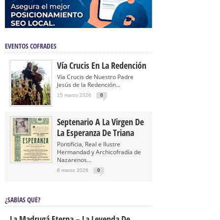
EVENTOS COFRADES
Vía Crucis En La Redención
Vía Crucis de Nuestro Padre
Jesús de la Redención...
15 marzo 2026
0
Septenario A La Virgen De
La Esperanza De Triana
Pontificia, Real e Ilustre
Hermandad y Archicofradía de
Nazarenos...
8 marzo 2026
0
¿SABÍAS QUÉ?
La Madrugá Eterna – La Leyenda De