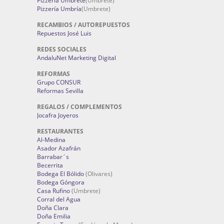
Pizzería Umbrete
(Umbrete)
Pizzería Umbría
(Umbrete)
RECAMBIOS / AUTOREPUESTOS
Repuestos José Luis
REDES SOCIALES
AndaluNet Marketing Digital
REFORMAS
Grupo CONSUR
Reformas Sevilla
REGALOS / COMPLEMENTOS
Jocafra Joyeros
RESTAURANTES
Al-Medina
Asador Azafrán
Barrabar´s
Becerrita
Bodega El Bólido
(Olivares)
Bodega Góngora
Casa Rufino
(Umbrete)
Corral del Agua
Doña Clara
Doña Emilia