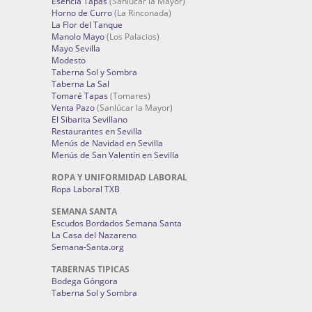
Esencia Tapas
(Sanlúcar la Mayor)
Horno de Curro
(La Rinconada)
La Flor del Tanque
Manolo Mayo
(Los Palacios)
Mayo Sevilla
Modesto
Taberna Sol y Sombra
Taberna La Sal
Tomaré Tapas
(Tomares)
Venta Pazo
(Sanlúcar la Mayor)
El Sibarita Sevillano
Restaurantes en Sevilla
Menús de Navidad en Sevilla
Menús de San Valentín en Sevilla
ROPA Y UNIFORMIDAD LABORAL
Ropa Laboral TXB
SEMANA SANTA
Escudos Bordados Semana Santa
La Casa del Nazareno
Semana-Santa.org
TABERNAS TIPICAS
Bodega Góngora
Taberna Sol y Sombra