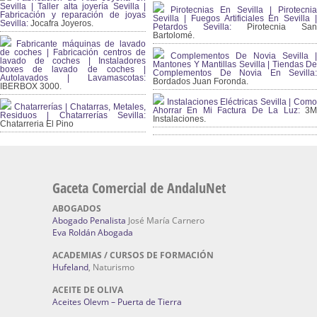
Sevilla | Taller alta joyería Sevilla |
Pirotecnias En Sevilla | Pirotecnia
Fabricación y reparación de joyas
Sevilla | Fuegos Artificiales En Sevilla |
Sevilla:
Jocafra Joyeros.
Petardos Sevilla:
Pirotecnia San
Bartolomé.
Fabricante máquinas de lavado
de coches | Fabricación centros de
Complementos De Novia Sevilla |
lavado de coches | Instaladores
Mantones Y Mantillas Sevilla | Tiendas De
boxes de lavado de coches |
Complementos De Novia En Sevilla:
Autolavados | Lavamascotas:
Bordados Juan Foronda.
IBERBOX 3000.
Instalaciones Eléctricas Sevilla | Como
Chatarrerías | Chatarras, Metales,
Ahorrar En Mi Factura De La Luz:
3
Residuos | Chatarrerías Sevilla:
Instalaciones.
Chatarreria El Pino
Gaceta Comercial de AndaluNet
ABOGADOS
Abogado Penalista
José María Carnero
Eva Roldán Abogada
ACADEMIAS / CURSOS DE FORMACIÓN
Hufeland
, Naturismo
ACEITE DE OLIVA
Aceites Olevm – Puerta de Tierra