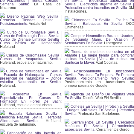
De Nazarenos | Tienda Cofrade |
en Sevilla | Electricista autorizado en
Semana Santa:
La Casa del
Sevilla | Electricista urgente en Sevilla |
Nazareno.
Protección contra incendios en Sevilla:
3
Instalaciones.
Diseño Páginas Web Sevilla |
Creación Tiendas Online |
Chimeneas En Sevilla | Estufas En
Posicionamiento:
AndaluNet
Sevilla | Barbacoas En Sevilla:
D&
Chimeneas.
Curso de Quiromasaje Sevilla |
Curso de Reflexología Podal Sevilla |
Comprar Neumáticos Baratos Usados,
Curso de Drenaje Linfático Sevilla |
De Segunda Mano, De Ocasión Y
Curso básico de Homeopatía:
Seminuevos En Sevilla:
Hipergoma
Hufeland
Tienda de muebles de cocina en el
Cursos de Quiromasaje Sevilla |
Aljarafe | La mejor tienda para comprar
Cursos de Acupuntura Sevilla:
cocinas en Sevilla | Venta de cocinas en
Hufeland, escuela de naturismo.
Sanlúcar la Mayor:
Azul Cocinas.
Cursos de Naturopatia en Sevilla
Posicionamiento En Buscadores
– Escuela de Naturopatía – Cursos
Sevilla. Posiciona Tu Empresa En Primera
presencial de naturopatía – Dónde
Página. Posicionamiento Web Sevilla:
estudiar Naturopatía en Sevilla:
Posicionamiento en buscadores en
Hufeland.
primera página de Google.
Academia En Sevilla
Agencia De Diseño De Páginas Web
Especializada En Cursos De
En Sevilla:
Diseño Web EN Sevilla.
Formación En Flores De Bach
:
Hufeland, escuela de naturismo.
Cohetes En Sevilla | Pirotecnia Sevilla
| Fuegos Artificiales En Sevilla | Petardos
Escuela Naturismo Sevilla |
Sevilla:
Pirotecnia San Bartolomé.
Medicina Natural Sevilla | Terapias
Alternativas Sevilla
: Hufeland,
Cerramientos En Sevilla | Cercados
escuela de naturismo.
Metálicos En Sevilla | Cerramientos
Especiales Sevilla:
Cerramientos Gordo.
Fabricación de Alta Joyería en