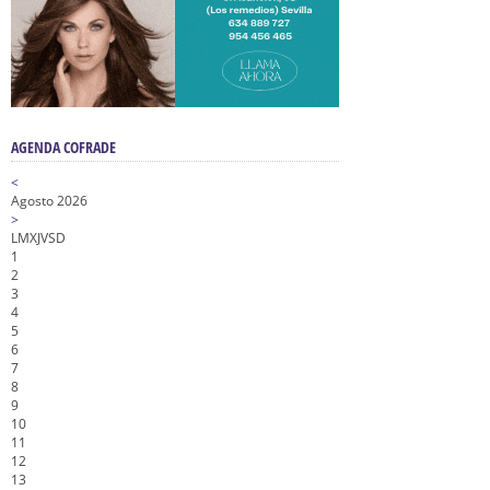
AGENDA COFRADE
<
Agosto 2026
>
L
M
X
J
V
S
D
1
2
3
4
5
6
7
8
9
10
11
12
13