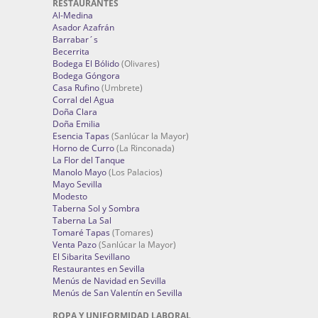
RESTAURANTES
Al-Medina
Asador Azafrán
Barrabar´s
Becerrita
Bodega El Bólido
(Olivares)
Bodega Góngora
Casa Rufino
(Umbrete)
Corral del Agua
Doña Clara
Doña Emilia
Esencia Tapas
(Sanlúcar la Mayor)
Horno de Curro
(La Rinconada)
La Flor del Tanque
Manolo Mayo
(Los Palacios)
Mayo Sevilla
Modesto
Taberna Sol y Sombra
Taberna La Sal
Tomaré Tapas
(Tomares)
Venta Pazo
(Sanlúcar la Mayor)
El Sibarita Sevillano
Restaurantes en Sevilla
Menús de Navidad en Sevilla
Menús de San Valentín en Sevilla
ROPA Y UNIFORMIDAD LABORAL