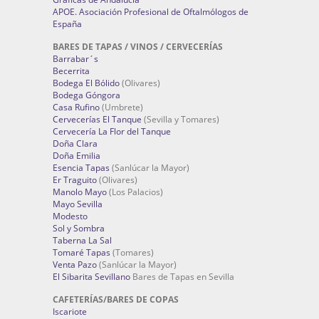
APOE. Asociación Profesional de Oftalmólogos de
España
BARES DE TAPAS / VINOS / CERVECERÍAS
Barrabar´s
Becerrita
Bodega El Bólido
(Olivares)
Bodega Góngora
Casa Rufino
(Umbrete)
Cervecerías El Tanque
(Sevilla y Tomares)
Cervecería La Flor del Tanque
Doña Clara
Doña Emilia
Esencia Tapas
(Sanlúcar la Mayor)
Er Traguito
(Olivares)
Manolo Mayo
(Los Palacios)
Mayo Sevilla
Modesto
Sol y Sombra
Taberna La Sal
Tomaré Tapas
(Tomares)
Venta Pazo
(Sanlúcar la Mayor)
El Sibarita Sevillano
Bares de Tapas en Sevilla
CAFETERÍAS/BARES DE COPAS
Iscariote