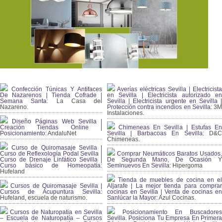
Confección Túnicas Y Antifaces
Averías eléctricas Sevilla | Electricista
De Nazarenos | Tienda Cofrade |
en Sevilla | Electricista autorizado en
Semana Santa:
La Casa del
Sevilla | Electricista urgente en Sevilla |
Nazareno.
Protección contra incendios en Sevilla:
3
Instalaciones.
Diseño Páginas Web Sevilla |
Creación Tiendas Online |
Chimeneas En Sevilla | Estufas En
Posicionamiento:
AndaluNet
Sevilla | Barbacoas En Sevilla:
D&
Chimeneas.
Curso de Quiromasaje Sevilla |
Curso de Reflexología Podal Sevilla |
Comprar Neumáticos Baratos Usados,
Curso de Drenaje Linfático Sevilla |
De Segunda Mano, De Ocasión Y
Curso básico de Homeopatía:
Seminuevos En Sevilla:
Hipergoma
Hufeland
Tienda de muebles de cocina en el
Cursos de Quiromasaje Sevilla |
Aljarafe | La mejor tienda para comprar
Cursos de Acupuntura Sevilla:
cocinas en Sevilla | Venta de cocinas en
Hufeland, escuela de naturismo.
Sanlúcar la Mayor:
Azul Cocinas.
Cursos de Naturopatia en Sevilla
Posicionamiento En Buscadores
– Escuela de Naturopatía – Cursos
Sevilla. Posiciona Tu Empresa En Primera