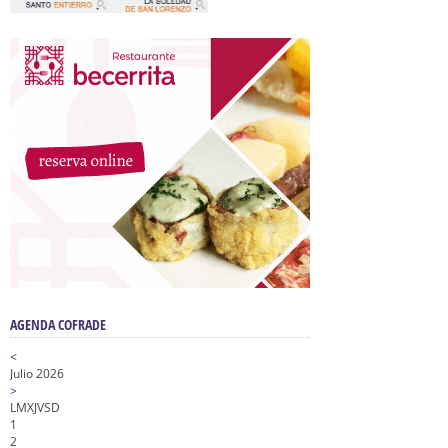
AGENDA COFRADE
<
Julio 2026
>
L
M
X
J
V
S
D
1
2