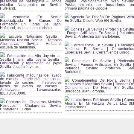
presencial de naturopatía – Dónde
Página. Posicionamiento Web Sevilla:
estudiar Naturopatía en Sevilla:
Posicionamiento en buscadores en
Hufeland.
primera página de Google.
Academia En Sevilla
Agencia De Diseño De Páginas Web
Especializada En Cursos De
En Sevilla:
Diseño Web EN Sevilla.
Formación En Flores De Bach
:
Hufeland, escuela de naturismo.
Cohetes En Sevilla | Pirotecnia Sevilla
| Fuegos Artificiales En Sevilla | Petardos
Escuela Naturismo Sevilla |
Sevilla:
Pirotecnia San Bartolomé.
Medicina Natural Sevilla | Terapias
Alternativas Sevilla
: Hufeland,
Cerramientos En Sevilla | Cercados
escuela de naturismo.
Metálicos En Sevilla | Cerramientos
Especiales Sevilla:
Cerramientos Gordo.
Fabricación de Alta Joyería en
Sevilla | Taller alta joyería Sevilla |
Pirotecnias En Sevilla | Pirotecnia
Fabricación y reparación de joyas
Sevilla | Fuegos Artificiales En Sevilla |
Sevilla:
Jocafra Joyeros.
Petardos Sevilla:
Pirotecnia San
Bartolomé.
Fabricante máquinas de lavado
de coches | Fabricación centros de
Complementos De Novia Sevilla |
lavado de coches | Instaladores
Mantones Y Mantillas Sevilla | Tiendas De
boxes de lavado de coches |
Complementos De Novia En Sevilla:
Autolavados | Lavamascotas:
Bordados Juan Foronda.
IBERBOX 3000.
Instalaciones Eléctricas Sevilla | Como
Chatarrerías | Chatarras, Metales,
Ahorrar En Mi Factura De La Luz:
3
Residuos | Chatarrerías Sevilla:
Instalaciones.
Chatarreria El Pino