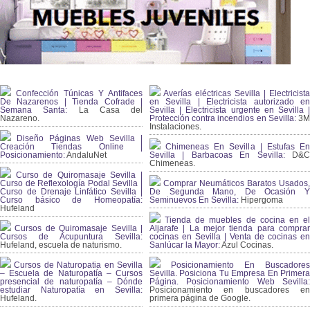
Confección Túnicas Y Antifaces
Averías eléctricas Sevilla | Electricista
De Nazarenos | Tienda Cofrade |
en Sevilla | Electricista autorizado en
Semana Santa:
La Casa del
Sevilla | Electricista urgente en Sevilla |
Nazareno.
Protección contra incendios en Sevilla:
3
Instalaciones.
Diseño Páginas Web Sevilla |
Creación Tiendas Online |
Chimeneas En Sevilla | Estufas En
Posicionamiento:
AndaluNet
Sevilla | Barbacoas En Sevilla:
D&
Chimeneas.
Curso de Quiromasaje Sevilla |
Curso de Reflexología Podal Sevilla |
Comprar Neumáticos Baratos Usados,
Curso de Drenaje Linfático Sevilla |
De Segunda Mano, De Ocasión Y
Curso básico de Homeopatía:
Seminuevos En Sevilla:
Hipergoma
Hufeland
Tienda de muebles de cocina en el
Cursos de Quiromasaje Sevilla |
Aljarafe | La mejor tienda para comprar
Cursos de Acupuntura Sevilla:
cocinas en Sevilla | Venta de cocinas en
Hufeland, escuela de naturismo.
Sanlúcar la Mayor:
Azul Cocinas.
Cursos de Naturopatia en Sevilla
Posicionamiento En Buscadores
– Escuela de Naturopatía – Cursos
Sevilla. Posiciona Tu Empresa En Primera
presencial de naturopatía – Dónde
Página. Posicionamiento Web Sevilla:
estudiar Naturopatía en Sevilla:
Posicionamiento en buscadores en
Hufeland.
primera página de Google.