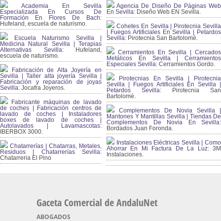
Academia En Sevilla
Agencia De Diseño De Páginas Web
Especializada En Cursos De
En Sevilla:
Diseño Web EN Sevilla.
Formación En Flores De Bach
:
Hufeland, escuela de naturismo.
Cohetes En Sevilla | Pirotecnia Sevilla
| Fuegos Artificiales En Sevilla | Petardos
Escuela Naturismo Sevilla |
Sevilla:
Pirotecnia San Bartolomé.
Medicina Natural Sevilla | Terapias
Alternativas Sevilla
: Hufeland,
Cerramientos En Sevilla | Cercados
escuela de naturismo.
Metálicos En Sevilla | Cerramientos
Especiales Sevilla:
Cerramientos Gordo.
Fabricación de Alta Joyería en
Sevilla | Taller alta joyería Sevilla |
Pirotecnias En Sevilla | Pirotecnia
Fabricación y reparación de joyas
Sevilla | Fuegos Artificiales En Sevilla |
Sevilla:
Jocafra Joyeros.
Petardos Sevilla:
Pirotecnia San
Bartolomé.
Fabricante máquinas de lavado
de coches | Fabricación centros de
Complementos De Novia Sevilla |
lavado de coches | Instaladores
Mantones Y Mantillas Sevilla | Tiendas De
boxes de lavado de coches |
Complementos De Novia En Sevilla:
Autolavados | Lavamascotas:
Bordados Juan Foronda.
IBERBOX 3000.
Instalaciones Eléctricas Sevilla | Como
Chatarrerías | Chatarras, Metales,
Ahorrar En Mi Factura De La Luz:
3
Residuos | Chatarrerías Sevilla:
Instalaciones.
Chatarreria El Pino
Gaceta Comercial de AndaluNet
ABOGADOS