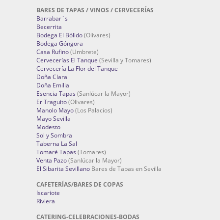
BARES DE TAPAS / VINOS / CERVECERÍAS
Barrabar´s
Becerrita
Bodega El Bólido
(Olivares)
Bodega Góngora
Casa Rufino
(Umbrete)
Cervecerías El Tanque
(Sevilla y Tomares)
Cervecería La Flor del Tanque
Doña Clara
Doña Emilia
Esencia Tapas
(Sanlúcar la Mayor)
Er Traguito
(Olivares)
Manolo Mayo
(Los Palacios)
Mayo Sevilla
Modesto
Sol y Sombra
Taberna La Sal
Tomaré Tapas
(Tomares)
Venta Pazo
(Sanlúcar la Mayor)
El Sibarita Sevillano
Bares de Tapas en Sevilla
CAFETERÍAS/BARES DE COPAS
Iscariote
Riviera
CATERING-CELEBRACIONES-BODAS