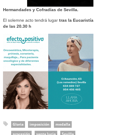
Hermandades y Cofradías d
e Sevilla.
El solemne acto tendrá lugar
tras la Eucaristía
de las 20.30 h
Gloria
imposición
medalla
procesión
santa lucia
Sevilla