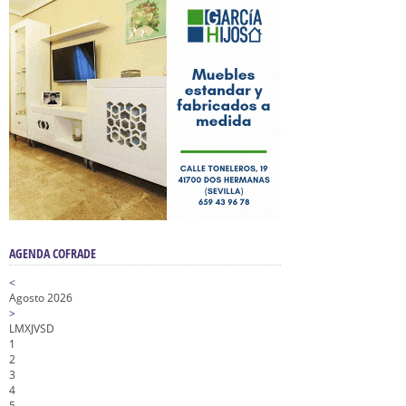
AGENDA COFRADE
<
Agosto 2026
>
L
M
X
J
V
S
D
1
2
3
4
5