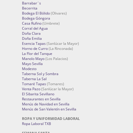
Barrabar´s
Becerrita
Bodega El Bólido
(Olivares)
Bodega Góngora
Casa Rufino
(Umbrete)
Corral del Agua
Doña Clara
Doña Emilia
Esencia Tapas
(Sanlúcar la Mayor)
Horno de Curro
(La Rinconada)
La Flor del Tanque
Manolo Mayo
(Los Palacios)
Mayo Sevilla
Modesto
Taberna Sol y Sombra
Taberna La Sal
Tomaré Tapas
(Tomares)
Venta Pazo
(Sanlúcar la Mayor)
El Sibarita Sevillano
Restaurantes en Sevilla
Menús de Navidad en Sevilla
Menús de San Valentín en Sevilla
ROPA Y UNIFORMIDAD LABORAL
Ropa Laboral TXB