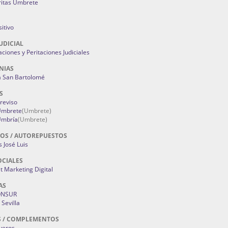
ritas Umbrete
itivo
UDICIAL
aciones y Peritaciones Judiciales
NIAS
a San Bartolomé
S
Treviso
 Umbrete
(Umbrete)
Umbría
(Umbrete)
OS / AUTOREPUESTOS
 José Luis
OCIALES
 Marketing Digital
AS
ONSUR
Sevilla
S / COMPLEMENTOS
oyeros