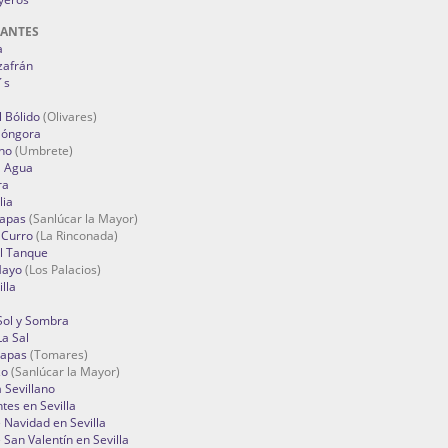
RANTES
a
zafrán
´s
 Bólido
(Olivares)
Góngora
no
(Umbrete)
l Agua
ra
lia
Tapas
(Sanlúcar la Mayor)
 Curro
(La Rinconada)
el Tanque
Mayo
(Los Palacios)
lla
Sol y Sombra
a Sal
apas
(Tomares)
zo
(Sanlúcar la Mayor)
a Sevillano
tes en Sevilla
Navidad en Sevilla
San Valentín en Sevilla