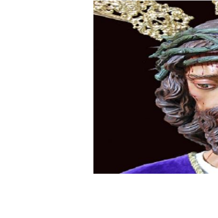
Besapié y Besamano en la Qui
Gitanos: Besamanos del Señor 
Besamanos del Señor de la Divi
Solemne y devoto Besapiés en 
Misa Solemne en honor a Nues