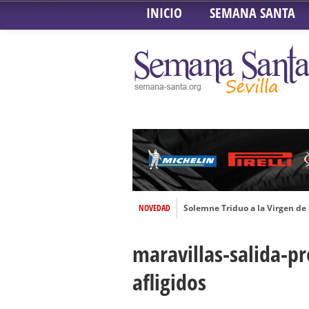
INICIO
SEMANA SANTA
NOVEDAD
Solemne Triduo a la Virgen de
Función de la Anunciación del
maravillas-salida-pr
Besamanos al Señor del Gran P
Solemne y devoto Besamanos e
afligidos
Función Principal de Instituto 