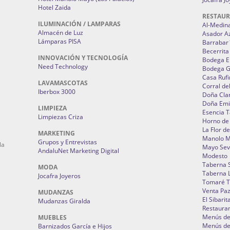
Hotel Zaida
RESTAU
ILUMINACIÓN / LAMPARAS
Al-Medin
Almacén de Luz
Asador A
Lámparas PISA
Barrabar
Becerrita
INNOVACIÓN Y TECNOLOGÍA
Bodega El
Need Technology
Bodega 
Casa Rufi
LAVAMASCOTAS
Corral de
Iberbox 3000
Doña Cla
Doña Emi
LIMPIEZA
Esencia 
Limpiezas Criza
Horno de
La Flor d
MARKETING
Manolo 
Grupos y Entrevistas
la
Mayo Sevi
AndaluNet Marketing Digital
Modesto
Taberna 
MODA
Taberna L
Jocafra Joyeros
Tomaré T
Venta Pa
MUDANZAS
El Sibarit
Mudanzas Giralda
Restauran
Menús de 
MUEBLES
Menús de 
Barnizados García e Hijos