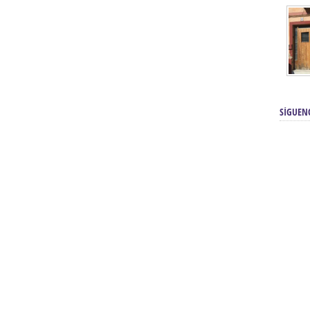
SÍGUEN
renos | Tienda Cofrade | Semana
Averías eléctricas Sevilla | Electricista 
Electricista urgente en Sevilla | Protección c
iendas Online | Posicionamiento:
Chimeneas En Sevilla | Estufas En Sevill
Comprar Neumáticos Baratos Usados, 
flexología Podal Sevilla | Curso de
En Sevilla:
Hipergoma
meopatía:
Hufeland
Tienda de muebles de cocina en el Aljar
 de Acupuntura Sevilla:
Hufeland,
Sevilla | Venta de cocinas en Sanlúcar la Ma
Posicionamiento En Buscadores Sevill
scuela de Naturopatía – Cursos
Posicionamiento Web Sevilla:
Posicionami