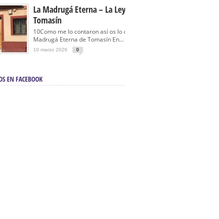
La Madrugá Eterna – La Leyenda De
Tomasín
10Como me lo contaron así os lo cuento… La
Madrugá Eterna de Tomasín En...
10 marzo 2026
0
OS EN FACEBOOK
en Sevilla | Electricista autorizado en Sevilla |
ontra incendios en Sevilla:
3M Instalaciones.
a | Barbacoas En Sevilla:
D&C Chimeneas.
De Segunda Mano, De Ocasión Y Seminuevos
afe | La mejor tienda para comprar cocinas en
yor:
Azul Cocinas.
a. Posiciona Tu Empresa En Primera Página.
ento en buscadores en primera página de