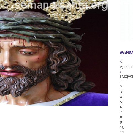
nta Angustia
de la Salud
na Misericordia, Vía Crucis y Traslado – Siete Palabras
honor de Nuestro Padre Jesús de la Pasión
tra Señora de Gracia y Esperanza – San Roque
AGENDA
<
Agosto
>
L
M
X
J
V
S
1
2
3
4
5
6
7
8
9
10
11