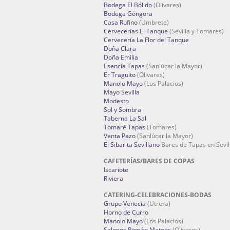
Bodega El Bólido
(Olivares)
Bodega Góngora
Casa Rufino
(Umbrete)
Cervecerías El Tanque
(Sevilla y Tomares)
Cervecería La Flor del Tanque
Doña Clara
Doña Emilia
Esencia Tapas
(Sanlúcar la Mayor)
Er Traguito
(Olivares)
Manolo Mayo
(Los Palacios)
Mayo Sevilla
Modesto
Sol y Sombra
Taberna La Sal
Tomaré Tapas
(Tomares)
Venta Pazo
(Sanlúcar la Mayor)
El Sibarita Sevillano
Bares de Tapas en Sevil
CAFETERÍAS/BARES DE COPAS
Iscariote
Riviera
CATERING-CELEBRACIONES-BODAS
Grupo Venecia
(Utrera)
Horno de Curro
Manolo Mayo
(Los Palacios)
Salones Román Mateos
(Olivares)