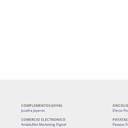
uropatía en Sevilla:
Hufeland.
Google.
ursos De Formación En Flores De
Agencia De Diseño De Páginas Web En S
Cohetes En Sevilla | Pirotecnia Sevilla | F
ral Sevilla | Terapias Alternativas
Pirotecnia San Bartolomé.
Cerramientos En Sevilla | Cercados Met
r alta joyería Sevilla | Fabricación y
Sevilla:
Cerramientos Gordo.
Pirotecnias En Sevilla | Pirotecnia Sevi
| Fabricación centros de lavado de
Sevilla:
Pirotecnia San Bartolomé.
ches | Autolavados | Lavamascotas:
Complementos De Novia Sevilla | Ma
Complementos De Novia En Sevilla:
Bordado
 | Chatarrerías Sevilla:
Chatarreria
Instalaciones Eléctricas Sevilla | 
Instalaciones.
COMPLEMENTOS/JOYAS
ONCOLO
Jocafra Joyeros
Efecto Pos
COMERCIO ELECTRONICO
PATATAS
AndaluNet Marketing Digital
Patatas F