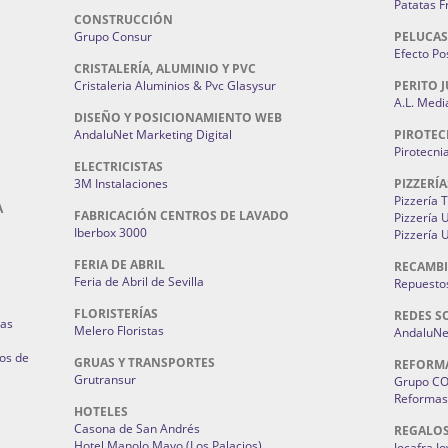
Patatas F
CONSTRUCCIÓN
Grupo Consur
PELUCAS
Efecto Pos
CRISTALERÍA, ALUMINIO Y PVC
Cristaleria Aluminios & Pvc Glasysur
PERITO J
A.L. Medi
DISEÑO Y POSICIONAMIENTO WEB
AndaluNet Marketing Digital
PIROTEC
Pirotecni
ELECTRICISTAS
3M Instalaciones
PIZZERÍA
Pizzería 
A
FABRICACIÓN CENTROS DE LAVADO
Pizzería
Iberbox 3000
Pizzería 
FERIA DE ABRIL
RECAMBI
Feria de Abril de Sevilla
Repuestos
FLORISTERÍAS
REDES S
ias
Melero Floristas
AndaluNet
os de
GRUAS Y TRANSPORTES
REFORM
Grutransur
Grupo C
Reformas 
HOTELES
Casona de San Andrés
REGALO
Hotel Manolo Mayo (Los Palacios)
Jocafra J