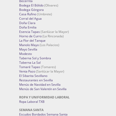
Becerrita
Bodega El Bólido
(Olivares)
Bodega Góngora
Casa Rufino
(Umbrete)
Corral del Agua
Doña Clara
Doña Emilia
Esencia Tapas
(Sanlúcar la Mayor)
Horno de Curro
(La Rinconada)
La Flor del Tanque
Manolo Mayo
(Los Palacios)
Mayo Sevilla
Modesto
Taberna Sol y Sombra
Taberna La Sal
Tomaré Tapas
(Tomares)
Venta Pazo
(Sanlúcar la Mayor)
El Sibarita Sevillano
Restaurantes en Sevilla
Menús de Navidad en Sevilla
Menús de San Valentín en Sevilla
ROPA Y UNIFORMIDAD LABORAL
Ropa Laboral TXB
SEMANA SANTA
Escudos Bordados Semana Santa