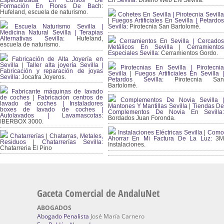
Especializada En Cursos De
En Sevilla:
Diseño Web EN Sevilla.
Formación En Flores De Bach
:
Hufeland, escuela de naturismo.
Cohetes En Sevilla | Pirotecnia Sevilla
| Fuegos Artificiales En Sevilla | Petardos
Escuela Naturismo Sevilla |
Sevilla:
Pirotecnia San Bartolomé.
Medicina Natural Sevilla | Terapias
Alternativas Sevilla
: Hufeland,
Cerramientos En Sevilla | Cercados
escuela de naturismo.
Metálicos En Sevilla | Cerramientos
Especiales Sevilla:
Cerramientos Gordo.
Fabricación de Alta Joyería en
Sevilla | Taller alta joyería Sevilla |
Pirotecnias En Sevilla | Pirotecnia
Fabricación y reparación de joyas
Sevilla | Fuegos Artificiales En Sevilla |
Sevilla:
Jocafra Joyeros.
Petardos Sevilla:
Pirotecnia San
Bartolomé.
Fabricante máquinas de lavado
de coches | Fabricación centros de
Complementos De Novia Sevilla |
lavado de coches | Instaladores
Mantones Y Mantillas Sevilla | Tiendas De
boxes de lavado de coches |
Complementos De Novia En Sevilla:
Autolavados | Lavamascotas:
Bordados Juan Foronda.
IBERBOX 3000.
Instalaciones Eléctricas Sevilla | Como
Chatarrerías | Chatarras, Metales,
Ahorrar En Mi Factura De La Luz:
3
Residuos | Chatarrerías Sevilla:
Instalaciones.
Chatarreria El Pino
Gaceta Comercial de AndaluNet
ABOGADOS
Abogado Penalista
José María Carnero