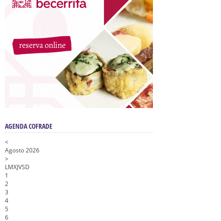
AGENDA COFRADE
<
Agosto 2026
>
L
M
X
J
V
S
D
1
2
3
4
5
6