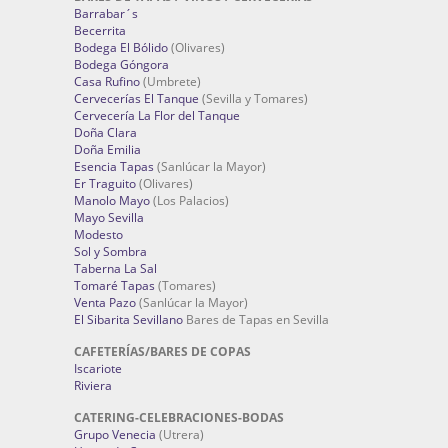
Barrabar´s
Becerrita
Bodega El Bólido
(Olivares)
Bodega Góngora
Casa Rufino
(Umbrete)
Cervecerías El Tanque
(Sevilla y Tomares)
Cervecería La Flor del Tanque
Doña Clara
Doña Emilia
Esencia Tapas
(Sanlúcar la Mayor)
Er Traguito
(Olivares)
Manolo Mayo
(Los Palacios)
Mayo Sevilla
Modesto
Sol y Sombra
Taberna La Sal
Tomaré Tapas
(Tomares)
Venta Pazo
(Sanlúcar la Mayor)
El Sibarita Sevillano
Bares de Tapas en Sevilla
CAFETERÍAS/BARES DE COPAS
Iscariote
Riviera
CATERING-CELEBRACIONES-BODAS
Grupo Venecia
(Utrera)