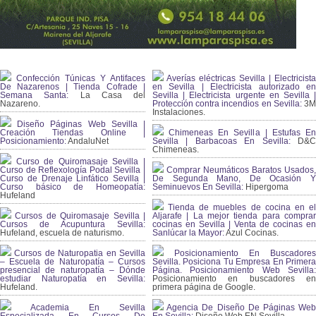
Confección Túnicas Y Antifaces
Averías eléctricas Sevilla | Electricista
De Nazarenos | Tienda Cofrade |
en Sevilla | Electricista autorizado en
Semana Santa:
La Casa del
Sevilla | Electricista urgente en Sevilla |
Nazareno.
Protección contra incendios en Sevilla:
3
Instalaciones.
Diseño Páginas Web Sevilla |
Creación Tiendas Online |
Chimeneas En Sevilla | Estufas En
Posicionamiento:
AndaluNet
Sevilla | Barbacoas En Sevilla:
D&
Chimeneas.
Curso de Quiromasaje Sevilla |
Curso de Reflexología Podal Sevilla |
Comprar Neumáticos Baratos Usados,
Curso de Drenaje Linfático Sevilla |
De Segunda Mano, De Ocasión Y
Curso básico de Homeopatía:
Seminuevos En Sevilla:
Hipergoma
Hufeland
Tienda de muebles de cocina en el
Cursos de Quiromasaje Sevilla |
Aljarafe | La mejor tienda para comprar
Cursos de Acupuntura Sevilla:
cocinas en Sevilla | Venta de cocinas en
Hufeland, escuela de naturismo.
Sanlúcar la Mayor:
Azul Cocinas.
Cursos de Naturopatia en Sevilla
Posicionamiento En Buscadores
– Escuela de Naturopatía – Cursos
Sevilla. Posiciona Tu Empresa En Primera
presencial de naturopatía – Dónde
Página. Posicionamiento Web Sevilla:
estudiar Naturopatía en Sevilla:
Posicionamiento en buscadores en
Hufeland.
primera página de Google.
Academia En Sevilla
Agencia De Diseño De Páginas Web