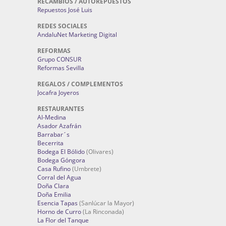
RECAMBIOS / AUTOREPUESTOS
Repuestos José Luis
REDES SOCIALES
AndaluNet Marketing Digital
REFORMAS
Grupo CONSUR
Reformas Sevilla
REGALOS / COMPLEMENTOS
Jocafra Joyeros
RESTAURANTES
Al-Medina
Asador Azafrán
Barrabar´s
Becerrita
Bodega El Bólido
(Olivares)
Bodega Góngora
Casa Rufino
(Umbrete)
Corral del Agua
Doña Clara
Doña Emilia
Esencia Tapas
(Sanlúcar la Mayor)
Horno de Curro
(La Rinconada)
La Flor del Tanque