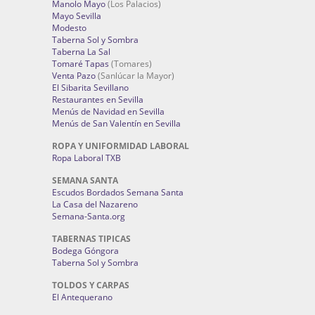
Manolo Mayo
(Los Palacios)
Mayo Sevilla
Modesto
Taberna Sol y Sombra
Taberna La Sal
Tomaré Tapas
(Tomares)
Venta Pazo
(Sanlúcar la Mayor)
El Sibarita Sevillano
Restaurantes en Sevilla
Menús de Navidad en Sevilla
Menús de San Valentín en Sevilla
ROPA Y UNIFORMIDAD LABORAL
Ropa Laboral TXB
SEMANA SANTA
Escudos Bordados Semana Santa
La Casa del Nazareno
Semana-Santa.org
TABERNAS TIPICAS
Bodega Góngora
Taberna Sol y Sombra
TOLDOS Y CARPAS
El Antequerano