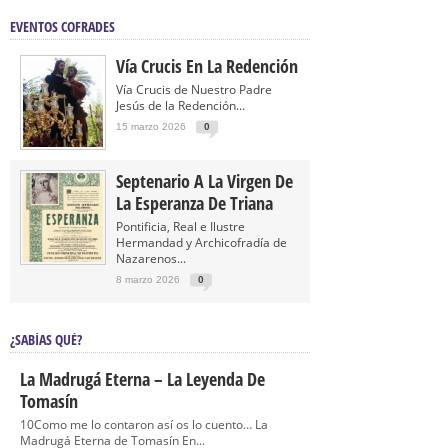
EVENTOS COFRADES
Vía Crucis En La Redención
Vía Crucis de Nuestro Padre
Jesús de la Redención...
15 marzo 2026
0
Septenario A La Virgen De
La Esperanza De Triana
Pontificia, Real e Ilustre
Hermandad y Archicofradía de
Nazarenos...
8 marzo 2026
0
¿SABÍAS QUÉ?
La Madrugá Eterna – La Leyenda De
Tomasín
10Como me lo contaron así os lo cuento… La
Madrugá Eterna de Tomasín En...