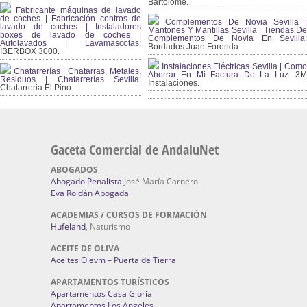
Bartolomé.
Fabricante máquinas de lavado
de coches | Fabricación centros de
Complementos De Novia Sevilla |
lavado de coches | Instaladores
Mantones Y Mantillas Sevilla | Tiendas De
boxes de lavado de coches |
Complementos De Novia En Sevilla:
Autolavados | Lavamascotas:
Bordados Juan Foronda.
IBERBOX 3000.
Instalaciones Eléctricas Sevilla | Como
Chatarrerías | Chatarras, Metales,
Ahorrar En Mi Factura De La Luz:
3
Residuos | Chatarrerías Sevilla:
Instalaciones.
Chatarreria El Pino
Gaceta Comercial de AndaluNet
ABOGADOS
Abogado Penalista
José María Carnero
Eva Roldán Abogada
ACADEMIAS / CURSOS DE FORMACIÓN
Hufeland
, Naturismo
ACEITE DE OLIVA
Aceites Olevm – Puerta de Tierra
APARTAMENTOS TURÍSTICOS
Apartamentos Casa Gloria
Apartamentos Los Angeles