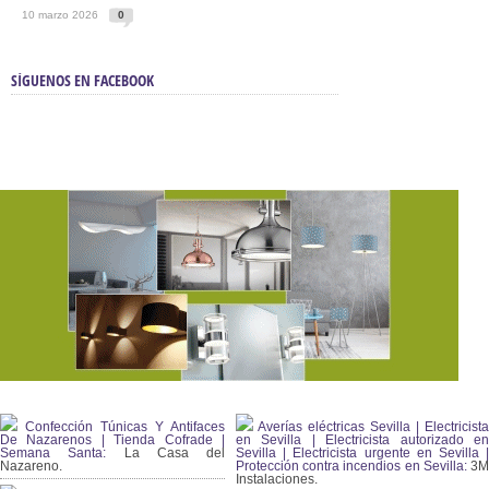
10 marzo 2026
0
SÍGUENOS EN FACEBOOK
Confección Túnicas Y Antifaces
Averías eléctricas Sevilla | Electricista
De Nazarenos | Tienda Cofrade |
en Sevilla | Electricista autorizado en
Semana Santa:
La Casa del
Sevilla | Electricista urgente en Sevilla |
Nazareno.
Protección contra incendios en Sevilla:
3
Instalaciones.