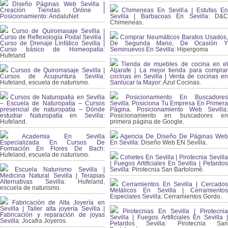
Diseño Páginas Web Sevilla |
Creación Tiendas Online |
Chimeneas En Sevilla | Estufas En
Posicionamiento:
AndaluNet
Sevilla | Barbacoas En Sevilla:
D&
Chimeneas.
Curso de Quiromasaje Sevilla |
Curso de Reflexología Podal Sevilla |
Comprar Neumáticos Baratos Usados,
Curso de Drenaje Linfático Sevilla |
De Segunda Mano, De Ocasión Y
Curso básico de Homeopatía:
Seminuevos En Sevilla:
Hipergoma
Hufeland
Tienda de muebles de cocina en el
Cursos de Quiromasaje Sevilla |
Aljarafe | La mejor tienda para comprar
Cursos de Acupuntura Sevilla:
cocinas en Sevilla | Venta de cocinas en
Hufeland, escuela de naturismo.
Sanlúcar la Mayor:
Azul Cocinas.
Cursos de Naturopatia en Sevilla
Posicionamiento En Buscadores
– Escuela de Naturopatía – Cursos
Sevilla. Posiciona Tu Empresa En Primera
presencial de naturopatía – Dónde
Página. Posicionamiento Web Sevilla:
estudiar Naturopatía en Sevilla:
Posicionamiento en buscadores en
Hufeland.
primera página de Google.
Academia En Sevilla
Agencia De Diseño De Páginas Web
Especializada En Cursos De
En Sevilla:
Diseño Web EN Sevilla.
Formación En Flores De Bach
:
Hufeland, escuela de naturismo.
Cohetes En Sevilla | Pirotecnia Sevilla
| Fuegos Artificiales En Sevilla | Petardos
Escuela Naturismo Sevilla |
Sevilla:
Pirotecnia San Bartolomé.
Medicina Natural Sevilla | Terapias
Alternativas Sevilla
: Hufeland,
Cerramientos En Sevilla | Cercados
escuela de naturismo.
Metálicos En Sevilla | Cerramientos
Especiales Sevilla:
Cerramientos Gordo.
Fabricación de Alta Joyería en
Sevilla | Taller alta joyería Sevilla |
Pirotecnias En Sevilla | Pirotecnia
Fabricación y reparación de joyas
Sevilla | Fuegos Artificiales En Sevilla |
Sevilla:
Jocafra Joyeros.
Petardos Sevilla:
Pirotecnia San