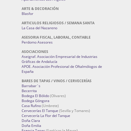
ARTE & DECORACIÓN
Blasfor
ARTICULOS RELIGIOSOS / SEMANA SANTA
La Casa del Nazareno
ASESORIA FISCAL, LABORAL, CONTABLE
Perdomo Asesores
ASOCIACIONES
Aseigraf. Asociación Empresarial de Industrias
Gráficas de Andalucía
APOE. Asociación Profesional de Oftalmólogos de
España
BARES DE TAPAS / VINOS / CERVECERÍAS
Barrabar´s
Becerrita
Bodega El Bólido
(Olivares)
Bodega Góngora
Casa Rufino
(Umbrete)
Cervecerías El Tanque
(Sevilla y Tomares)
Cervecería La Flor del Tanque
Doña Clara
Doña Emilia
Esencia Tapas
(Sanlúcar la Mayor)