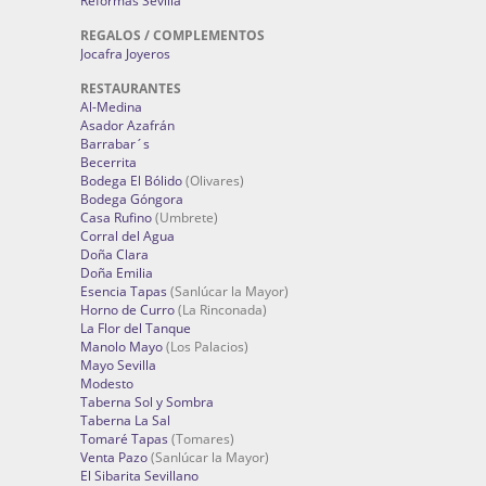
Reformas Sevilla
REGALOS / COMPLEMENTOS
Jocafra Joyeros
RESTAURANTES
Al-Medina
Asador Azafrán
Barrabar´s
Becerrita
Bodega El Bólido
(Olivares)
Bodega Góngora
Casa Rufino
(Umbrete)
Corral del Agua
Doña Clara
Doña Emilia
Esencia Tapas
(Sanlúcar la Mayor)
Horno de Curro
(La Rinconada)
La Flor del Tanque
Manolo Mayo
(Los Palacios)
Mayo Sevilla
Modesto
Taberna Sol y Sombra
Taberna La Sal
Tomaré Tapas
(Tomares)
Venta Pazo
(Sanlúcar la Mayor)
El Sibarita Sevillano