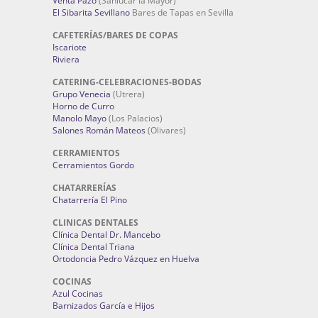
Venta Pazo
(Sanlúcar la Mayor)
El Sibarita Sevillano
Bares de Tapas en Sevilla
CAFETERÍAS/BARES DE COPAS
Iscariote
Riviera
CATERING-CELEBRACIONES-BODAS
Grupo Venecia
(Utrera)
Horno de Curro
Manolo Mayo
(Los Palacios)
Salones Román Mateos
(Olivares)
CERRAMIENTOS
Cerramientos Gordo
CHATARRERÍAS
Chatarrería El Pino
CLINICAS DENTALES
Clínica Dental Dr. Mancebo
Clínica Dental Triana
Ortodoncia Pedro Vázquez en Huelva
COCINAS
Azul Cocinas
Barnizados García e Hijos