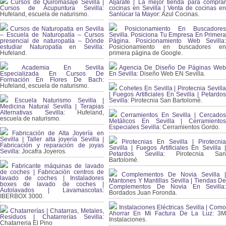
Cursos de Quiromasaje Sevilla |
Aljarafe | La mejor tienda para comprar
Cursos de Acupuntura Sevilla:
cocinas en Sevilla | Venta de cocinas en
Hufeland, escuela de naturismo.
Sanlúcar la Mayor:
Azul Cocinas.
Cursos de Naturopatia en Sevilla
Posicionamiento En Buscadores
– Escuela de Naturopatía – Cursos
Sevilla. Posiciona Tu Empresa En Primera
presencial de naturopatía – Dónde
Página. Posicionamiento Web Sevilla:
estudiar Naturopatía en Sevilla:
Posicionamiento en buscadores en
Hufeland.
primera página de Google.
Academia En Sevilla
Agencia De Diseño De Páginas Web
Especializada En Cursos De
En Sevilla:
Diseño Web EN Sevilla.
Formación En Flores De Bach
:
Hufeland, escuela de naturismo.
Cohetes En Sevilla | Pirotecnia Sevilla
| Fuegos Artificiales En Sevilla | Petardos
Escuela Naturismo Sevilla |
Sevilla:
Pirotecnia San Bartolomé.
Medicina Natural Sevilla | Terapias
Alternativas Sevilla
: Hufeland,
Cerramientos En Sevilla | Cercados
escuela de naturismo.
Metálicos En Sevilla | Cerramientos
Especiales Sevilla:
Cerramientos Gordo.
Fabricación de Alta Joyería en
Sevilla | Taller alta joyería Sevilla |
Pirotecnias En Sevilla | Pirotecnia
Fabricación y reparación de joyas
Sevilla | Fuegos Artificiales En Sevilla |
Sevilla:
Jocafra Joyeros.
Petardos Sevilla:
Pirotecnia San
Bartolomé.
Fabricante máquinas de lavado
de coches | Fabricación centros de
Complementos De Novia Sevilla |
lavado de coches | Instaladores
Mantones Y Mantillas Sevilla | Tiendas De
boxes de lavado de coches |
Complementos De Novia En Sevilla:
Autolavados | Lavamascotas:
Bordados Juan Foronda.
IBERBOX 3000.
Instalaciones Eléctricas Sevilla | Como
Chatarrerías | Chatarras, Metales,
Ahorrar En Mi Factura De La Luz:
3
Residuos | Chatarrerías Sevilla:
Instalaciones.
Chatarreria El Pino