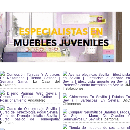
Confección Túnicas Y Antifaces
Averías eléctricas Sevilla | Electricista
De Nazarenos | Tienda Cofrade |
en Sevilla | Electricista autorizado en
Semana Santa:
La Casa del
Sevilla | Electricista urgente en Sevilla |
Nazareno.
Protección contra incendios en Sevilla:
3
Instalaciones.
Diseño Páginas Web Sevilla |
Creación Tiendas Online |
Chimeneas En Sevilla | Estufas En
Posicionamiento:
AndaluNet
Sevilla | Barbacoas En Sevilla:
D&
Chimeneas.
Curso de Quiromasaje Sevilla |
Curso de Reflexología Podal Sevilla |
Comprar Neumáticos Baratos Usados,
Curso de Drenaje Linfático Sevilla |
De Segunda Mano, De Ocasión Y
Curso básico de Homeopatía:
Seminuevos En Sevilla:
Hipergoma
Hufeland
Tienda de muebles de cocina en el