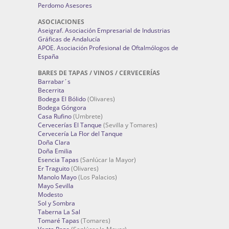
Perdomo Asesores
ASOCIACIONES
Aseigraf. Asociación Empresarial de Industrias
Gráficas de Andalucía
APOE. Asociación Profesional de Oftalmólogos de
España
BARES DE TAPAS / VINOS / CERVECERÍAS
Barrabar´s
Becerrita
Bodega El Bólido
(Olivares)
Bodega Góngora
Casa Rufino
(Umbrete)
Cervecerías El Tanque
(Sevilla y Tomares)
Cervecería La Flor del Tanque
Doña Clara
Doña Emilia
Esencia Tapas
(Sanlúcar la Mayor)
Er Traguito
(Olivares)
Manolo Mayo
(Los Palacios)
Mayo Sevilla
Modesto
Sol y Sombra
Taberna La Sal
Tomaré Tapas
(Tomares)