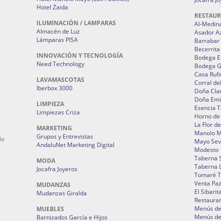
Hotel Zaida
RESTAU
ILUMINACIÓN / LAMPARAS
Al-Medin
Almacén de Luz
Asador A
Lámparas PISA
Barrabar
Becerrita
INNOVACIÓN Y TECNOLOGÍA
Bodega El
Need Technology
Bodega 
Casa Rufi
LAVAMASCOTAS
Corral de
Iberbox 3000
Doña Cla
Doña Emi
LIMPIEZA
Esencia 
Limpiezas Criza
Horno de
La Flor d
MARKETING
Manolo 
Grupos y Entrevistas
la
Mayo Sevi
AndaluNet Marketing Digital
Modesto
Taberna 
MODA
Taberna L
Jocafra Joyeros
Tomaré T
Venta Pa
MUDANZAS
El Sibarit
Mudanzas Giralda
Restauran
Menús de 
MUEBLES
Menús de 
Barnizados García e Hijos