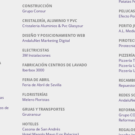
Patatas F
CONSTRUCCIÓN
Grupo Consur
PELUCAS
Efecto Pos
CRISTALERÍA, ALUMINIO Y PVC
Cristaleria Aluminios & Pvc Glasysur
PERITO J
A.L. Medi
DISEÑO Y POSICIONAMIENTO WEB
AndaluNet Marketing Digital
PIROTEC
Pirotecni
ELECTRICISTAS
3M Instalaciones
PIZZERÍA
Pizzería 
A
FABRICACIÓN CENTROS DE LAVADO
Pizzería
Iberbox 3000
Pizzería 
FERIA DE ABRIL
RECAMBI
Feria de Abril de Sevilla
Repuestos
FLORISTERÍAS
REDES S
ias
Melero Floristas
AndaluNet
os de
GRUAS Y TRANSPORTES
REFORM
Grutransur
Grupo C
Reformas 
HOTELES
Casona de San Andrés
REGALO
Hotel Manolo Mayo (Los Palacios)
Jocafra J