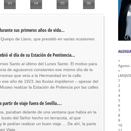
a la Virgen del Valle
03
04
05
06
nta Angustia
de la Salud
na Misericordia, Vía Crucis y Traslado – Siete Palabras
urante sus primeros años de vida…
honor de Nuestro Padre Jesús de la Pasión
Queipo de Llano, que presidió en varias ocasiones
AGENDA
bió el día de su Estación de Penitencia…
<
rnes Santo al último del Lunes Santo. El motivo para
Agosto
encia de aguaceros constantes ese mismo día de la
>
sonas que veía a la Hermandad en la calle.
L
M
X
J
V
S
1
 ese año de 1923, las lluvias impidieron – apesar del
2
useo realizar la Estación de Pnitencia por las calles
3
4
5
partir de viaje fuera de Sevilla….
6
7
na, paraban delante de una ventana que había en la
8
n busto del Señor hecho en terracota, al que
9
 le pedían realizar un buen viaje…. De ahí, la parte
10
uen Viaje.
11