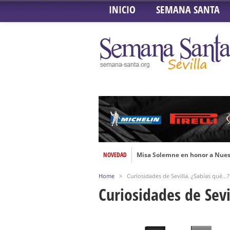
INICIO
SEMANA SANTA
NOVEDAD
Misa Solemne en honor a Nues
Solemne Triduo a la Virgen de
Home
>
Curiosidades de Sevilla. ¿Sabías qué…?
Función de la Anunciación del
Curiosidades de Sev
Besamanos al Señor del Gran P
Solemne y devoto Besamanos e