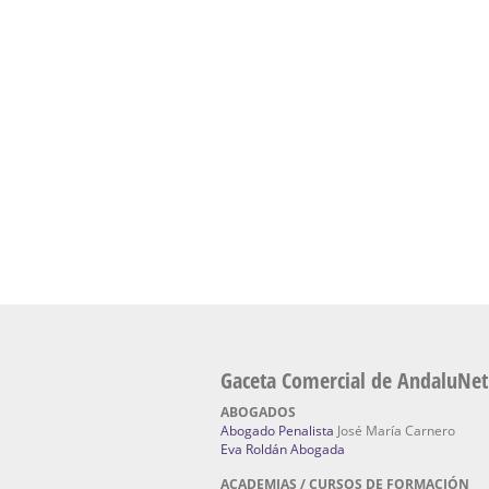
presencial de naturopatía – Dónde estudiar Nat
Academia En Sevilla Especializada En C
Bach
: Hufeland, escuela de naturismo.
Escuela Naturismo Sevilla | Medicina Natu
Sevilla
: Hufeland, escuela de naturismo.
Fabricación de Alta Joyería en Sevilla | Talle
reparación de joyas Sevilla:
Jocafra Joyeros.
Fabricante máquinas de lavado de coches 
coches | Instaladores boxes de lavado de co
IBERBOX 3000.
Chatarrerías | Chatarras, Metales, Residuos
El Pino
Gaceta Comercial de AndaluNet
ABOGADOS
Abogado Penalista
José María Carnero
Eva Roldán Abogada
ACADEMIAS / CURSOS DE FORMACIÓN