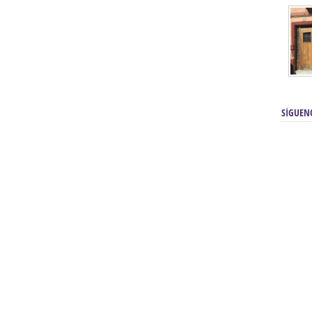
SÍGUEN
renos | Tienda Cofrade | Semana
Averías eléctricas Sevilla | Electricista 
Electricista urgente en Sevilla | Protección c
iendas Online | Posicionamiento:
Chimeneas En Sevilla | Estufas En Sevill
Comprar Neumáticos Baratos Usados, 
flexología Podal Sevilla | Curso de
En Sevilla:
Hipergoma
meopatía:
Hufeland
Tienda de muebles de cocina en el Aljar
 de Acupuntura Sevilla:
Hufeland,
Sevilla | Venta de cocinas en Sanlúcar la Ma
Posicionamiento En Buscadores Sevill
scuela de Naturopatía – Cursos
Posicionamiento Web Sevilla:
Posicionami