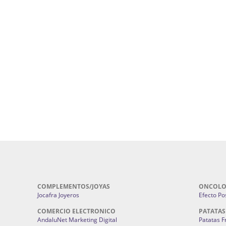
uropatía en Sevilla:
Hufeland.
Google.
ursos De Formación En Flores De
Agencia De Diseño De Páginas Web En S
Cohetes En Sevilla | Pirotecnia Sevilla | F
ral Sevilla | Terapias Alternativas
Pirotecnia San Bartolomé.
Cerramientos En Sevilla | Cercados Met
r alta joyería Sevilla | Fabricación y
Sevilla:
Cerramientos Gordo.
Pirotecnias En Sevilla | Pirotecnia Sevi
| Fabricación centros de lavado de
Sevilla:
Pirotecnia San Bartolomé.
ches | Autolavados | Lavamascotas:
Complementos De Novia Sevilla | Ma
Complementos De Novia En Sevilla:
Bordado
 | Chatarrerías Sevilla:
Chatarreria
Instalaciones Eléctricas Sevilla | 
Instalaciones.
COMPLEMENTOS/JOYAS
ONCOLO
Jocafra Joyeros
Efecto Pos
COMERCIO ELECTRONICO
PATATAS
AndaluNet Marketing Digital
Patatas F