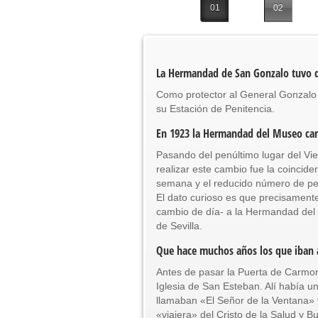
Función Principal de Instituto 
01
02
Besapié y Besamano en la Qui
Gitanos: Besamanos del Señor 
Besamanos del Señor de la Divi
La Hermandad de San Gonzalo tuvo d
Solemne y devoto Besapiés en 
Como protector al General Gonzalo 
su Estación de Penitencia.
En 1923 la Hermandad del Museo cam
Pasando del penúltimo lugar del Vie
realizar este cambio fue la coincid
semana y el reducido número de per
El dato curioso es que precisamente
cambio de día- a la Hermandad del M
de Sevilla.
Que hace muchos años los que iban a 
Antes de pasar la Puerta de Carmo
Iglesia de San Esteban. Alí había u
llamaban «El Señor de la Ventana» y
«viajera» del Cristo de la Salud y B