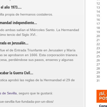
12
n el año 1973….
13
14
illa propia de hermanos costaleros.
15
16
Hermandad independiente…
17
18
ando ambas salían el Miércoles Santo. La Hermandad
19
imo tercio del Siglo XVI..
20
21
ntrada en Jerusalén…
22
23
ue el de Entrada Triunfante en Jerusalen y María
24
s se aprobaron en 1666. Esta corporación trianera
25
ncesa, perdiéndose sus pasos, enseres y algunas
26
27
28
cabar la Guerra Civil…
29
30
ástica aprobó las reglas de la Hermandad el 29 de
31
s de Sevilla
, seguro que te gustará:
ue-sevilla-fue-fundada-por-un-dios/