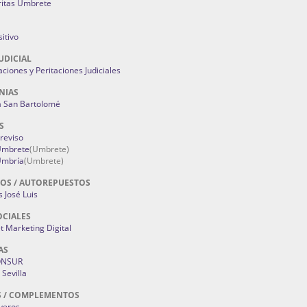
ritas Umbrete
itivo
UDICIAL
aciones y Peritaciones Judiciales
NIAS
a San Bartolomé
S
Treviso
 Umbrete
(Umbrete)
Umbría
(Umbrete)
OS / AUTOREPUESTOS
 José Luis
OCIALES
 Marketing Digital
AS
ONSUR
Sevilla
S / COMPLEMENTOS
oyeros