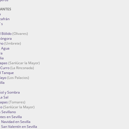
RANTES
a
zafrán
´s
 Bólido
(Olivares)
Góngora
no
(Umbrete)
l Agua
ra
lia
Tapas
(Sanlúcar la Mayor)
 Curro
(La Rinconada)
el Tanque
Mayo
(Los Palacios)
lla
Sol y Sombra
a Sal
apas
(Tomares)
zo
(Sanlúcar la Mayor)
a Sevillano
tes en Sevilla
Navidad en Sevilla
San Valentín en Sevilla