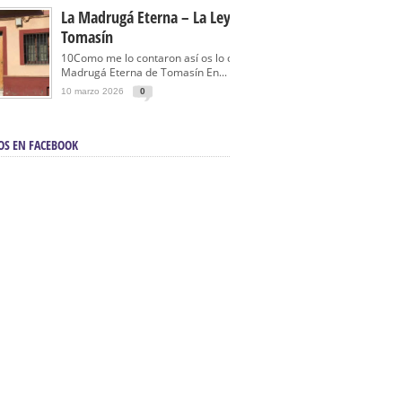
La Madrugá Eterna – La Leyenda De
Tomasín
10Como me lo contaron así os lo cuento… La
Madrugá Eterna de Tomasín En...
10 marzo 2026
0
OS EN FACEBOOK
en Sevilla | Electricista autorizado en Sevilla |
ontra incendios en Sevilla:
3M Instalaciones.
a | Barbacoas En Sevilla:
D&C Chimeneas.
De Segunda Mano, De Ocasión Y Seminuevos
afe | La mejor tienda para comprar cocinas en
yor:
Azul Cocinas.
a. Posiciona Tu Empresa En Primera Página.
ento en buscadores en primera página de