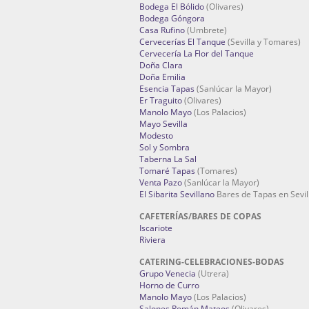
Bodega El Bólido
(Olivares)
Bodega Góngora
Casa Rufino
(Umbrete)
Cervecerías El Tanque
(Sevilla y Tomares)
Cervecería La Flor del Tanque
Doña Clara
Doña Emilia
Esencia Tapas
(Sanlúcar la Mayor)
Er Traguito
(Olivares)
Manolo Mayo
(Los Palacios)
Mayo Sevilla
Modesto
Sol y Sombra
Taberna La Sal
Tomaré Tapas
(Tomares)
Venta Pazo
(Sanlúcar la Mayor)
El Sibarita Sevillano
Bares de Tapas en Sevil
CAFETERÍAS/BARES DE COPAS
Iscariote
Riviera
CATERING-CELEBRACIONES-BODAS
Grupo Venecia
(Utrera)
Horno de Curro
Manolo Mayo
(Los Palacios)
Salones Román Mateos
(Olivares)