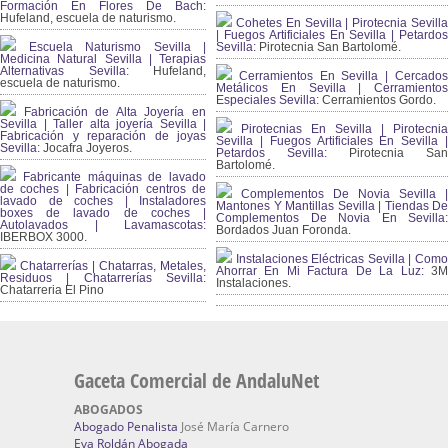
Formación En Flores De Bach
:
Hufeland, escuela de naturismo.
Cohetes En Sevilla | Pirotecnia Sevilla
| Fuegos Artificiales En Sevilla | Petardos
Escuela Naturismo Sevilla |
Sevilla:
Pirotecnia San Bartolomé.
Medicina Natural Sevilla | Terapias
Alternativas Sevilla
: Hufeland,
Cerramientos En Sevilla | Cercados
escuela de naturismo.
Metálicos En Sevilla | Cerramientos
Especiales Sevilla:
Cerramientos Gordo.
Fabricación de Alta Joyería en
Sevilla | Taller alta joyería Sevilla |
Pirotecnias En Sevilla | Pirotecnia
Fabricación y reparación de joyas
Sevilla | Fuegos Artificiales En Sevilla |
Sevilla:
Jocafra Joyeros.
Petardos Sevilla:
Pirotecnia San
Bartolomé.
Fabricante máquinas de lavado
de coches | Fabricación centros de
Complementos De Novia Sevilla |
lavado de coches | Instaladores
Mantones Y Mantillas Sevilla | Tiendas De
boxes de lavado de coches |
Complementos De Novia En Sevilla:
Autolavados | Lavamascotas:
Bordados Juan Foronda.
IBERBOX 3000.
Instalaciones Eléctricas Sevilla | Como
Chatarrerías | Chatarras, Metales,
Ahorrar En Mi Factura De La Luz:
3
Residuos | Chatarrerías Sevilla:
Instalaciones.
Chatarreria El Pino
Gaceta Comercial de AndaluNet
ABOGADOS
Abogado Penalista
José María Carnero
Eva Roldán Abogada