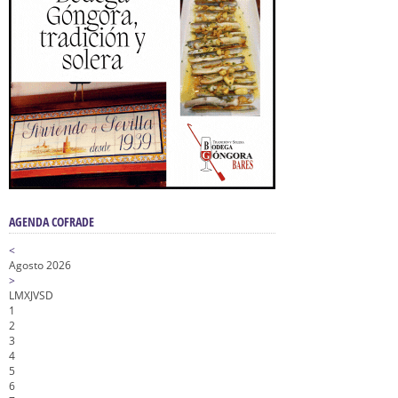
AGENDA COFRADE
<
Agosto 2026
>
L
M
X
J
V
S
D
1
2
3
4
5
6