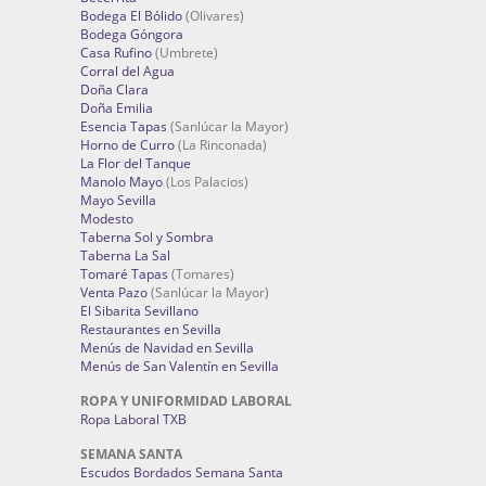
Bodega El Bólido
(Olivares)
Bodega Góngora
Casa Rufino
(Umbrete)
Corral del Agua
Doña Clara
Doña Emilia
Esencia Tapas
(Sanlúcar la Mayor)
Horno de Curro
(La Rinconada)
La Flor del Tanque
Manolo Mayo
(Los Palacios)
Mayo Sevilla
Modesto
Taberna Sol y Sombra
Taberna La Sal
Tomaré Tapas
(Tomares)
Venta Pazo
(Sanlúcar la Mayor)
El Sibarita Sevillano
Restaurantes en Sevilla
Menús de Navidad en Sevilla
Menús de San Valentín en Sevilla
ROPA Y UNIFORMIDAD LABORAL
Ropa Laboral TXB
SEMANA SANTA
Escudos Bordados Semana Santa