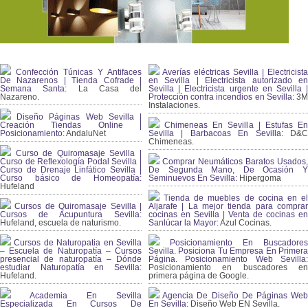
Confección Túnicas Y Antifaces
Averías eléctricas Sevilla | Electricista
De Nazarenos | Tienda Cofrade |
en Sevilla | Electricista autorizado en
Semana Santa:
La Casa del
Sevilla | Electricista urgente en Sevilla |
Nazareno.
Protección contra incendios en Sevilla:
3
Instalaciones.
Diseño Páginas Web Sevilla |
Creación Tiendas Online |
Chimeneas En Sevilla | Estufas En
Posicionamiento:
AndaluNet
Sevilla | Barbacoas En Sevilla:
D&
Chimeneas.
Curso de Quiromasaje Sevilla |
Curso de Reflexología Podal Sevilla |
Comprar Neumáticos Baratos Usados,
Curso de Drenaje Linfático Sevilla |
De Segunda Mano, De Ocasión Y
Curso básico de Homeopatía:
Seminuevos En Sevilla:
Hipergoma
Hufeland
Tienda de muebles de cocina en el
Cursos de Quiromasaje Sevilla |
Aljarafe | La mejor tienda para comprar
Cursos de Acupuntura Sevilla:
cocinas en Sevilla | Venta de cocinas en
Hufeland, escuela de naturismo.
Sanlúcar la Mayor:
Azul Cocinas.
Cursos de Naturopatia en Sevilla
Posicionamiento En Buscadores
– Escuela de Naturopatía – Cursos
Sevilla. Posiciona Tu Empresa En Primera
presencial de naturopatía – Dónde
Página. Posicionamiento Web Sevilla:
estudiar Naturopatía en Sevilla:
Posicionamiento en buscadores en
Hufeland.
primera página de Google.
Academia En Sevilla
Agencia De Diseño De Páginas Web
Especializada En Cursos De
En Sevilla:
Diseño Web EN Sevilla.