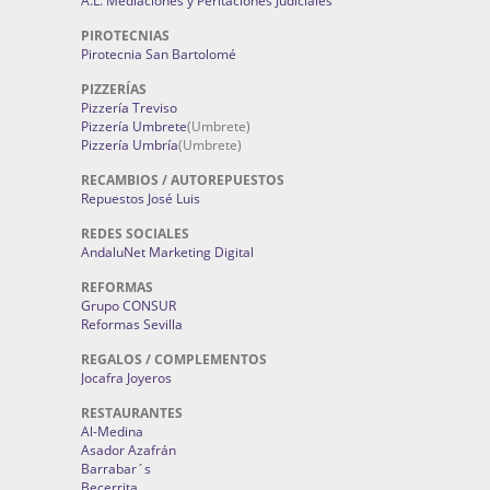
A.L. Mediaciones y Peritaciones Judiciales
PIROTECNIAS
Pirotecnia San Bartolomé
PIZZERÍAS
Pizzería Treviso
Pizzería Umbrete
(Umbrete)
Pizzería Umbría
(Umbrete)
RECAMBIOS / AUTOREPUESTOS
Repuestos José Luis
REDES SOCIALES
AndaluNet Marketing Digital
REFORMAS
Grupo CONSUR
Reformas Sevilla
REGALOS / COMPLEMENTOS
Jocafra Joyeros
RESTAURANTES
Al-Medina
Asador Azafrán
Barrabar´s
Becerrita