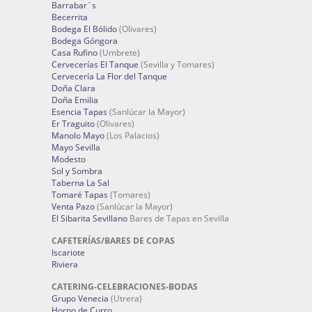
Barrabar´s
Becerrita
Bodega El Bólido
(Olivares)
Bodega Góngora
Casa Rufino
(Umbrete)
Cervecerías El Tanque
(Sevilla y Tomares)
Cervecería La Flor del Tanque
Doña Clara
Doña Emilia
Esencia Tapas
(Sanlúcar la Mayor)
Er Traguito
(Olivares)
Manolo Mayo
(Los Palacios)
Mayo Sevilla
Modesto
Sol y Sombra
Taberna La Sal
Tomaré Tapas
(Tomares)
Venta Pazo
(Sanlúcar la Mayor)
El Sibarita Sevillano
Bares de Tapas en Sevilla
CAFETERÍAS/BARES DE COPAS
Iscariote
Riviera
CATERING-CELEBRACIONES-BODAS
Grupo Venecia
(Utrera)
Horno de Curro