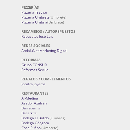
PIZZERÍAS
Pizzería Treviso
Pizzería Umbrete
(Umbrete)
Pizzería Umbría
(Umbrete)
RECAMBIOS / AUTOREPUESTOS
Repuestos José Luis
REDES SOCIALES
AndaluNet Marketing Digital
REFORMAS
Grupo CONSUR
Reformas Sevilla
REGALOS / COMPLEMENTOS
Jocafra Joyeros
RESTAURANTES
Al-Medina
Asador Azafrán
Barrabar´s
Becerrita
Bodega El Bólido
(Olivares)
Bodega Góngora
Casa Rufino
(Umbrete)