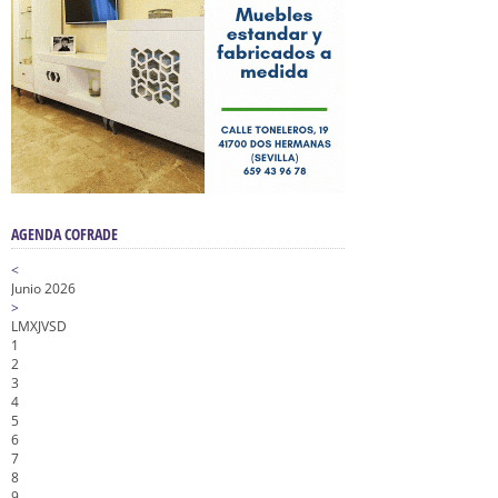
AGENDA COFRADE
<
Junio 2026
>
L
M
X
J
V
S
D
1
2
3
4
5
6
7
8
9