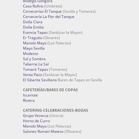
Bodega Góngora
Casa Rufino
(Umbrete)
Cervecerías El Tanque
(Sevilla y Tomares)
Cervecería La Flor del Tanque
Doña Clara
Doña Emilia
Esencia Tapas
(Sanlúcar la Mayor)
Er Traguito
(Olivares)
Manolo Mayo
(Los Palacios)
Mayo Sevilla
Modesto
Sol y Sombra
Taberna La Sal
Tomaré Tapas
(Tomares)
Venta Pazo
(Sanlúcar la Mayor)
El Sibarita Sevillano
Bares de Tapas en Sevilla
CAFETERÍAS/BARES DE COPAS
Iscariote
Riviera
CATERING-CELEBRACIONES-BODAS
Grupo Venecia
(Utrera)
Horno de Curro
Manolo Mayo
(Los Palacios)
Salones Román Mateos
(Olivares)