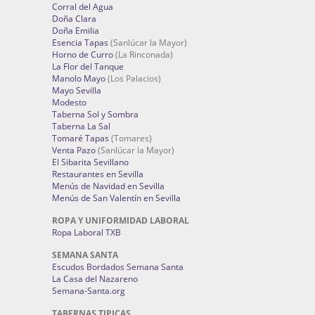
Corral del Agua
Doña Clara
Doña Emilia
Esencia Tapas
(Sanlúcar la Mayor)
Horno de Curro
(La Rinconada)
La Flor del Tanque
Manolo Mayo
(Los Palacios)
Mayo Sevilla
Modesto
Taberna Sol y Sombra
Taberna La Sal
Tomaré Tapas
(Tomares)
Venta Pazo
(Sanlúcar la Mayor)
El Sibarita Sevillano
Restaurantes en Sevilla
Menús de Navidad en Sevilla
Menús de San Valentín en Sevilla
ROPA Y UNIFORMIDAD LABORAL
Ropa Laboral TXB
SEMANA SANTA
Escudos Bordados Semana Santa
La Casa del Nazareno
Semana-Santa.org
TABERNAS TIPICAS