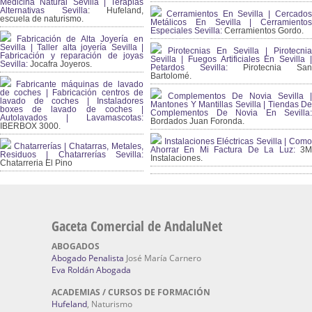
Medicina Natural Sevilla | Terapias
Alternativas Sevilla
: Hufeland,
Cerramientos En Sevilla | Cercados
escuela de naturismo.
Metálicos En Sevilla | Cerramientos
Especiales Sevilla:
Cerramientos Gordo.
Fabricación de Alta Joyería en
Sevilla | Taller alta joyería Sevilla |
Pirotecnias En Sevilla | Pirotecnia
Fabricación y reparación de joyas
Sevilla | Fuegos Artificiales En Sevilla |
Sevilla:
Jocafra Joyeros.
Petardos Sevilla:
Pirotecnia San
Bartolomé.
Fabricante máquinas de lavado
de coches | Fabricación centros de
Complementos De Novia Sevilla |
lavado de coches | Instaladores
Mantones Y Mantillas Sevilla | Tiendas De
boxes de lavado de coches |
Complementos De Novia En Sevilla:
Autolavados | Lavamascotas:
Bordados Juan Foronda.
IBERBOX 3000.
Instalaciones Eléctricas Sevilla | Como
Chatarrerías | Chatarras, Metales,
Ahorrar En Mi Factura De La Luz:
3
Residuos | Chatarrerías Sevilla:
Instalaciones.
Chatarreria El Pino
Gaceta Comercial de AndaluNet
ABOGADOS
Abogado Penalista
José María Carnero
Eva Roldán Abogada
ACADEMIAS / CURSOS DE FORMACIÓN
Hufeland
, Naturismo