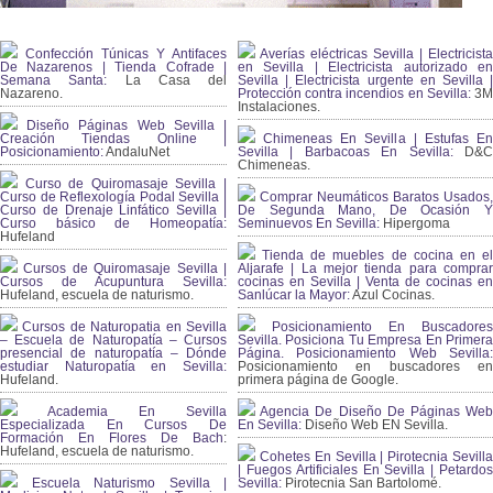
Confección Túnicas Y Antifaces
Averías eléctricas Sevilla | Electricista
De Nazarenos | Tienda Cofrade |
en Sevilla | Electricista autorizado en
Semana Santa:
La Casa del
Sevilla | Electricista urgente en Sevilla |
Nazareno.
Protección contra incendios en Sevilla:
3
Instalaciones.
Diseño Páginas Web Sevilla |
Creación Tiendas Online |
Chimeneas En Sevilla | Estufas En
Posicionamiento:
AndaluNet
Sevilla | Barbacoas En Sevilla:
D&
Chimeneas.
Curso de Quiromasaje Sevilla |
Curso de Reflexología Podal Sevilla |
Comprar Neumáticos Baratos Usados,
Curso de Drenaje Linfático Sevilla |
De Segunda Mano, De Ocasión Y
Curso básico de Homeopatía:
Seminuevos En Sevilla:
Hipergoma
Hufeland
Tienda de muebles de cocina en el
Cursos de Quiromasaje Sevilla |
Aljarafe | La mejor tienda para comprar
Cursos de Acupuntura Sevilla:
cocinas en Sevilla | Venta de cocinas en
Hufeland, escuela de naturismo.
Sanlúcar la Mayor:
Azul Cocinas.
Cursos de Naturopatia en Sevilla
Posicionamiento En Buscadores
– Escuela de Naturopatía – Cursos
Sevilla. Posiciona Tu Empresa En Primera
presencial de naturopatía – Dónde
Página. Posicionamiento Web Sevilla:
estudiar Naturopatía en Sevilla:
Posicionamiento en buscadores en
Hufeland.
primera página de Google.
Academia En Sevilla
Agencia De Diseño De Páginas Web
Especializada En Cursos De
En Sevilla:
Diseño Web EN Sevilla.
Formación En Flores De Bach
:
Hufeland, escuela de naturismo.
Cohetes En Sevilla | Pirotecnia Sevilla
| Fuegos Artificiales En Sevilla | Petardos
Escuela Naturismo Sevilla |
Sevilla:
Pirotecnia San Bartolomé.