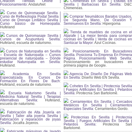
Creación Tiendas Online |
Chimeneas En Sevilla | Estufas En
Posicionamiento:
AndaluNet
Sevilla | Barbacoas En Sevilla:
D&
Chimeneas.
Curso de Quiromasaje Sevilla |
Curso de Reflexología Podal Sevilla |
Comprar Neumáticos Baratos Usados,
Curso de Drenaje Linfático Sevilla |
De Segunda Mano, De Ocasión Y
Curso básico de Homeopatía:
Seminuevos En Sevilla:
Hipergoma
Hufeland
Tienda de muebles de cocina en el
Cursos de Quiromasaje Sevilla |
Aljarafe | La mejor tienda para comprar
Cursos de Acupuntura Sevilla:
cocinas en Sevilla | Venta de cocinas en
Hufeland, escuela de naturismo.
Sanlúcar la Mayor:
Azul Cocinas.
Cursos de Naturopatia en Sevilla
Posicionamiento En Buscadores
– Escuela de Naturopatía – Cursos
Sevilla. Posiciona Tu Empresa En Primera
presencial de naturopatía – Dónde
Página. Posicionamiento Web Sevilla:
estudiar Naturopatía en Sevilla:
Posicionamiento en buscadores en
Hufeland.
primera página de Google.
Academia En Sevilla
Agencia De Diseño De Páginas Web
Especializada En Cursos De
En Sevilla:
Diseño Web EN Sevilla.
Formación En Flores De Bach
:
Hufeland, escuela de naturismo.
Cohetes En Sevilla | Pirotecnia Sevilla
| Fuegos Artificiales En Sevilla | Petardos
Escuela Naturismo Sevilla |
Sevilla:
Pirotecnia San Bartolomé.
Medicina Natural Sevilla | Terapias
Alternativas Sevilla
: Hufeland,
Cerramientos En Sevilla | Cercados
escuela de naturismo.
Metálicos En Sevilla | Cerramientos
Especiales Sevilla:
Cerramientos Gordo.
Fabricación de Alta Joyería en
Sevilla | Taller alta joyería Sevilla |
Pirotecnias En Sevilla | Pirotecnia
Fabricación y reparación de joyas
Sevilla | Fuegos Artificiales En Sevilla |
Sevilla:
Jocafra Joyeros.
Petardos Sevilla:
Pirotecnia San
Bartolomé.
Fabricante máquinas de lavado