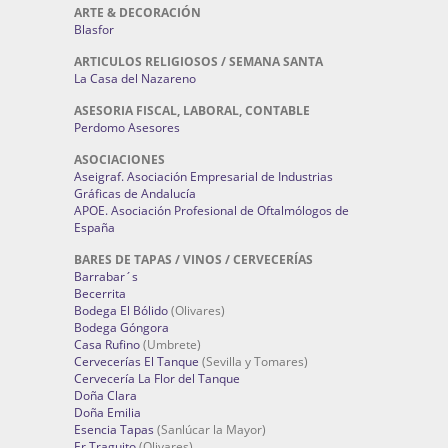
ARTE & DECORACIÓN
Blasfor
ARTICULOS RELIGIOSOS / SEMANA SANTA
La Casa del Nazareno
ASESORIA FISCAL, LABORAL, CONTABLE
Perdomo Asesores
ASOCIACIONES
Aseigraf. Asociación Empresarial de Industrias
Gráficas de Andalucía
APOE. Asociación Profesional de Oftalmólogos de
España
BARES DE TAPAS / VINOS / CERVECERÍAS
Barrabar´s
Becerrita
Bodega El Bólido
(Olivares)
Bodega Góngora
Casa Rufino
(Umbrete)
Cervecerías El Tanque
(Sevilla y Tomares)
Cervecería La Flor del Tanque
Doña Clara
Doña Emilia
Esencia Tapas
(Sanlúcar la Mayor)
Er Traguito
(Olivares)