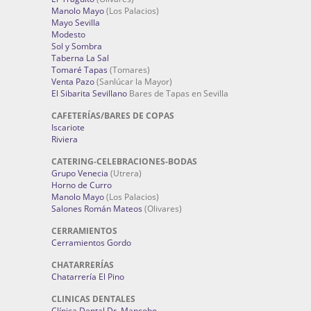
Manolo Mayo
(Los Palacios)
Mayo Sevilla
Modesto
Sol y Sombra
Taberna La Sal
Tomaré Tapas
(Tomares)
Venta Pazo
(Sanlúcar la Mayor)
El Sibarita Sevillano
Bares de Tapas en Sevilla
CAFETERÍAS/BARES DE COPAS
Iscariote
Riviera
CATERING-CELEBRACIONES-BODAS
Grupo Venecia
(Utrera)
Horno de Curro
Manolo Mayo
(Los Palacios)
Salones Román Mateos
(Olivares)
CERRAMIENTOS
Cerramientos Gordo
CHATARRERÍAS
Chatarrería El Pino
CLINICAS DENTALES
Clínica Dental Dr. Mancebo