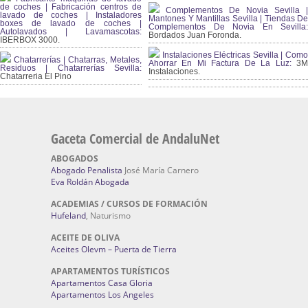
de coches | Fabricación centros de
Complementos De Novia Sevilla |
lavado de coches | Instaladores
Mantones Y Mantillas Sevilla | Tiendas De
boxes de lavado de coches |
Complementos De Novia En Sevilla:
Autolavados | Lavamascotas:
Bordados Juan Foronda.
IBERBOX 3000.
Instalaciones Eléctricas Sevilla | Como
Chatarrerías | Chatarras, Metales,
Ahorrar En Mi Factura De La Luz:
3
Residuos | Chatarrerías Sevilla:
Instalaciones.
Chatarreria El Pino
Gaceta Comercial de AndaluNet
ABOGADOS
Abogado Penalista
José María Carnero
Eva Roldán Abogada
ACADEMIAS / CURSOS DE FORMACIÓN
Hufeland
, Naturismo
ACEITE DE OLIVA
Aceites Olevm – Puerta de Tierra
APARTAMENTOS TURÍSTICOS
Apartamentos Casa Gloria
Apartamentos Los Angeles