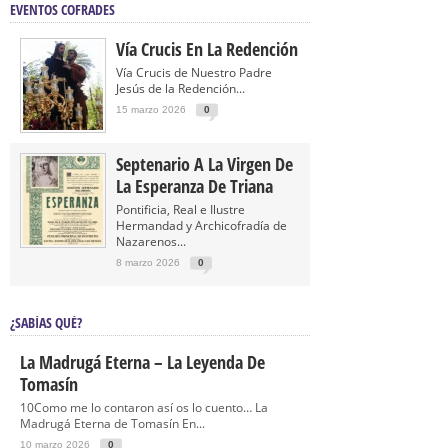
EVENTOS COFRADES
Vía Crucis En La Redención
Vía Crucis de Nuestro Padre
Jesús de la Redención...
15 marzo 2026
0
Septenario A La Virgen De
La Esperanza De Triana
Pontificia, Real e Ilustre
Hermandad y Archicofradía de
Nazarenos...
8 marzo 2026
0
¿SABÍAS QUÉ?
La Madrugá Eterna – La Leyenda De
Tomasín
10Como me lo contaron así os lo cuento… La
Madrugá Eterna de Tomasín En...
10 marzo 2026
0