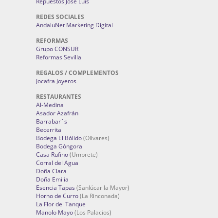
Repuestos José Luis
REDES SOCIALES
AndaluNet Marketing Digital
REFORMAS
Grupo CONSUR
Reformas Sevilla
REGALOS / COMPLEMENTOS
Jocafra Joyeros
RESTAURANTES
Al-Medina
Asador Azafrán
Barrabar´s
Becerrita
Bodega El Bólido
(Olivares)
Bodega Góngora
Casa Rufino
(Umbrete)
Corral del Agua
Doña Clara
Doña Emilia
Esencia Tapas
(Sanlúcar la Mayor)
Horno de Curro
(La Rinconada)
La Flor del Tanque
Manolo Mayo
(Los Palacios)