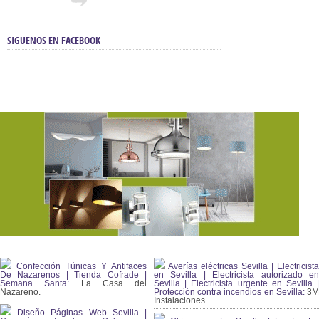
SÍGUENOS EN FACEBOOK
Confección Túnicas Y Antifaces
Averías eléctricas Sevilla | Electricista
De Nazarenos | Tienda Cofrade |
en Sevilla | Electricista autorizado en
Semana Santa:
La Casa del
Sevilla | Electricista urgente en Sevilla |
Nazareno.
Protección contra incendios en Sevilla:
3
Instalaciones.
Diseño Páginas Web Sevilla |