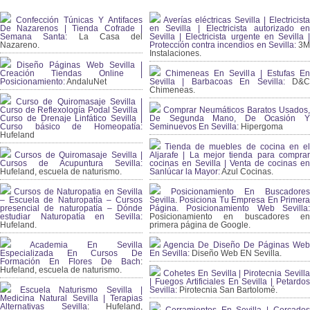
Confección Túnicas Y Antifaces
Averías eléctricas Sevilla | Electricista
De Nazarenos | Tienda Cofrade |
en Sevilla | Electricista autorizado en
Semana Santa:
La Casa del
Sevilla | Electricista urgente en Sevilla |
Nazareno.
Protección contra incendios en Sevilla:
3
Instalaciones.
Diseño Páginas Web Sevilla |
Creación Tiendas Online |
Chimeneas En Sevilla | Estufas En
Posicionamiento:
AndaluNet
Sevilla | Barbacoas En Sevilla:
D&
Chimeneas.
Curso de Quiromasaje Sevilla |
Curso de Reflexología Podal Sevilla |
Comprar Neumáticos Baratos Usados,
Curso de Drenaje Linfático Sevilla |
De Segunda Mano, De Ocasión Y
Curso básico de Homeopatía:
Seminuevos En Sevilla:
Hipergoma
Hufeland
Tienda de muebles de cocina en el
Cursos de Quiromasaje Sevilla |
Aljarafe | La mejor tienda para comprar
Cursos de Acupuntura Sevilla:
cocinas en Sevilla | Venta de cocinas en
Hufeland, escuela de naturismo.
Sanlúcar la Mayor:
Azul Cocinas.
Cursos de Naturopatia en Sevilla
Posicionamiento En Buscadores
– Escuela de Naturopatía – Cursos
Sevilla. Posiciona Tu Empresa En Primera
presencial de naturopatía – Dónde
Página. Posicionamiento Web Sevilla:
estudiar Naturopatía en Sevilla:
Posicionamiento en buscadores en
Hufeland.
primera página de Google.
Academia En Sevilla
Agencia De Diseño De Páginas Web
Especializada En Cursos De
En Sevilla:
Diseño Web EN Sevilla.
Formación En Flores De Bach
:
Hufeland, escuela de naturismo.
Cohetes En Sevilla | Pirotecnia Sevilla
| Fuegos Artificiales En Sevilla | Petardos
Escuela Naturismo Sevilla |
Sevilla:
Pirotecnia San Bartolomé.
Medicina Natural Sevilla | Terapias
Alternativas Sevilla
: Hufeland,