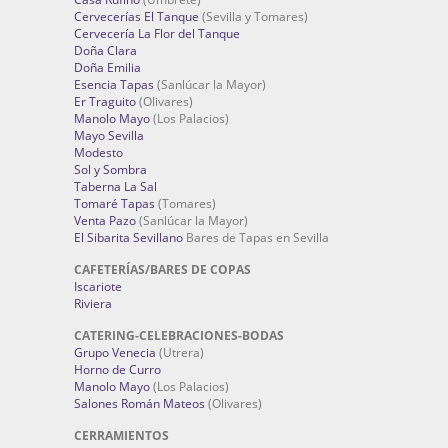
Cervecerías El Tanque
(Sevilla y Tomares)
Cervecería La Flor del Tanque
Doña Clara
Doña Emilia
Esencia Tapas
(Sanlúcar la Mayor)
Er Traguito
(Olivares)
Manolo Mayo
(Los Palacios)
Mayo Sevilla
Modesto
Sol y Sombra
Taberna La Sal
Tomaré Tapas
(Tomares)
Venta Pazo
(Sanlúcar la Mayor)
El Sibarita Sevillano
Bares de Tapas en Sevilla
CAFETERÍAS/BARES DE COPAS
Iscariote
Riviera
CATERING-CELEBRACIONES-BODAS
Grupo Venecia
(Utrera)
Horno de Curro
Manolo Mayo
(Los Palacios)
Salones Román Mateos
(Olivares)
CERRAMIENTOS