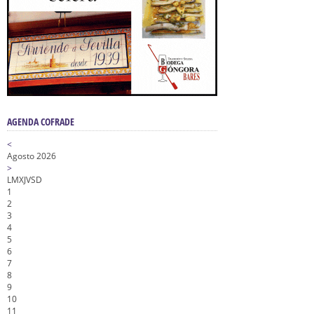
AGENDA COFRADE
<
Agosto 2026
>
L
M
X
J
V
S
D
1
2
3
4
5
6
7
8
9
10
11