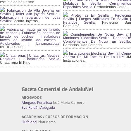
Cerramientos En Sevilla | Cercados
escuela de naturismo.
Metálicos En Sevilla | Cerramientos
Especiales Sevilla:
Cerramientos Gordo.
Fabricación de Alta Joyería en
Sevilla | Taller alta joyería Sevilla |
Pirotecnias En Sevilla | Pirotecnia
Fabricación y reparación de joyas
Sevilla | Fuegos Artificiales En Sevilla |
Sevilla:
Jocafra Joyeros.
Petardos Sevilla:
Pirotecnia San
Bartolomé.
Fabricante máquinas de lavado
de coches | Fabricación centros de
Complementos De Novia Sevilla |
lavado de coches | Instaladores
Mantones Y Mantillas Sevilla | Tiendas De
boxes de lavado de coches |
Complementos De Novia En Sevilla:
Autolavados | Lavamascotas:
Bordados Juan Foronda.
IBERBOX 3000.
Instalaciones Eléctricas Sevilla | Como
Chatarrerías | Chatarras, Metales,
Ahorrar En Mi Factura De La Luz:
3
Residuos | Chatarrerías Sevilla:
Instalaciones.
Chatarreria El Pino
Gaceta Comercial de AndaluNet
ABOGADOS
Abogado Penalista
José María Carnero
Eva Roldán Abogada
ACADEMIAS / CURSOS DE FORMACIÓN
Hufeland
, Naturismo