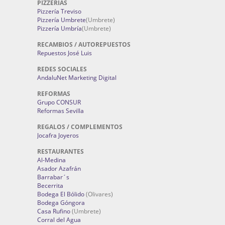
PIZZERÍAS
Pizzería Treviso
Pizzería Umbrete
(Umbrete)
Pizzería Umbría
(Umbrete)
RECAMBIOS / AUTOREPUESTOS
Repuestos José Luis
REDES SOCIALES
AndaluNet Marketing Digital
REFORMAS
Grupo CONSUR
Reformas Sevilla
REGALOS / COMPLEMENTOS
Jocafra Joyeros
RESTAURANTES
Al-Medina
Asador Azafrán
Barrabar´s
Becerrita
Bodega El Bólido
(Olivares)
Bodega Góngora
Casa Rufino
(Umbrete)
Corral del Agua