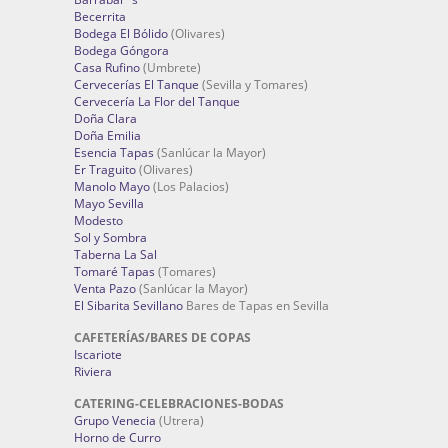
Becerrita
Bodega El Bólido
(Olivares)
Bodega Góngora
Casa Rufino
(Umbrete)
Cervecerías El Tanque
(Sevilla y Tomares)
Cervecería La Flor del Tanque
Doña Clara
Doña Emilia
Esencia Tapas
(Sanlúcar la Mayor)
Er Traguito
(Olivares)
Manolo Mayo
(Los Palacios)
Mayo Sevilla
Modesto
Sol y Sombra
Taberna La Sal
Tomaré Tapas
(Tomares)
Venta Pazo
(Sanlúcar la Mayor)
El Sibarita Sevillano
Bares de Tapas en Sevilla
CAFETERÍAS/BARES DE COPAS
Iscariote
Riviera
CATERING-CELEBRACIONES-BODAS
Grupo Venecia
(Utrera)
Horno de Curro