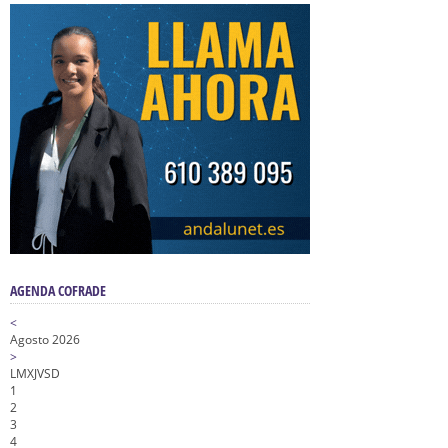
AGENDA COFRADE
<
Agosto 2026
>
L
M
X
J
V
S
D
1
2
3
4