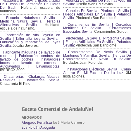
Academia En Sevilla Especializada
Agencia De Diseño De Páginas Web En
En Cursos De Formación En Flores
Sevilla:
Diseño Web EN Sevilla.
De Bach
: Hufeland, escuela de
Cohetes En Sevilla | Pirotecnia Sevilla |
naturismo.
Fuegos Artificiales En Sevilla | Petardos
Escuela Naturismo Sevilla |
Sevilla:
Pirotecnia San Bartolomé.
Medicina Natural Sevilla | Terapias
Cerramientos En Sevilla | Cercados
Alternativas Sevilla
: Hufeland,
Metálicos En Sevilla | Cerramientos
escuela de naturismo.
Especiales Sevilla:
Cerramientos Gordo.
Fabricación de Alta Joyería en
Pirotecnias En Sevilla | Pirotecnia Sevilla
Sevilla | Taller alta joyería Sevilla |
| Fuegos Artificiales En Sevilla | Petardos
Fabricación y reparación de joyas
Sevilla:
Pirotecnia San Bartolomé.
Sevilla:
Jocafra Joyeros.
Complementos De Novia Sevilla |
Fabricante máquinas de lavado de
Mantones Y Mantillas Sevilla | Tiendas De
coches | Fabricación centros de
Complementos De Novia En Sevilla:
lavado de coches | Instaladores
Bordados Juan Foronda.
boxes de lavado de coches |
Autolavados | Lavamascotas:
Instalaciones Eléctricas Sevilla | Como
IBERBOX 3000.
Ahorrar En Mi Factura De La Luz:
3
Instalaciones.
Chatarrerías | Chatarras, Metales,
Residuos | Chatarrerías Sevilla:
Chatarreria El Pino
Gaceta Comercial de AndaluNet
ABOGADOS
Abogado Penalista
José María Carnero
Eva Roldán Abogada