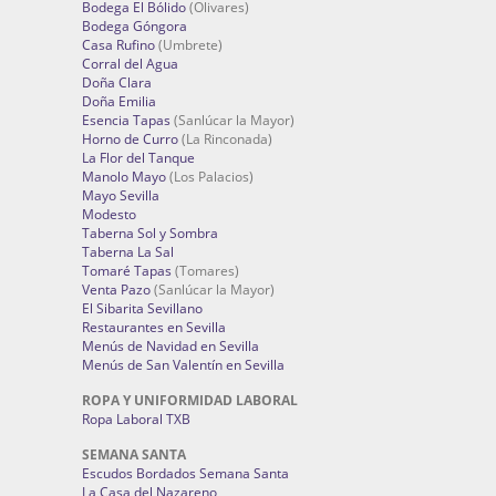
Bodega El Bólido
(Olivares)
Bodega Góngora
Casa Rufino
(Umbrete)
Corral del Agua
Doña Clara
Doña Emilia
Esencia Tapas
(Sanlúcar la Mayor)
Horno de Curro
(La Rinconada)
La Flor del Tanque
Manolo Mayo
(Los Palacios)
Mayo Sevilla
Modesto
Taberna Sol y Sombra
Taberna La Sal
Tomaré Tapas
(Tomares)
Venta Pazo
(Sanlúcar la Mayor)
El Sibarita Sevillano
Restaurantes en Sevilla
Menús de Navidad en Sevilla
Menús de San Valentín en Sevilla
ROPA Y UNIFORMIDAD LABORAL
Ropa Laboral TXB
SEMANA SANTA
Escudos Bordados Semana Santa
La Casa del Nazareno