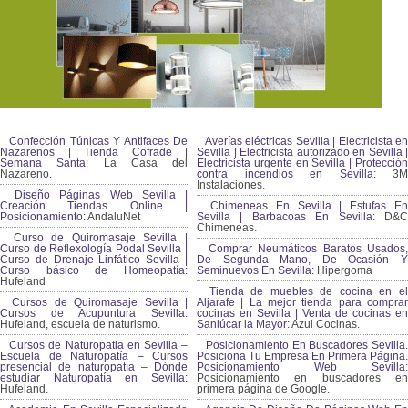
Confección Túnicas Y Antifaces De
Averías eléctricas Sevilla | Electricista en
Nazarenos | Tienda Cofrade |
Sevilla | Electricista autorizado en Sevilla |
Semana Santa:
La Casa del
Electricista urgente en Sevilla | Protección
Nazareno.
contra incendios en Sevilla:
3M
Instalaciones.
Diseño Páginas Web Sevilla |
Creación Tiendas Online |
Chimeneas En Sevilla | Estufas En
Posicionamiento:
AndaluNet
Sevilla | Barbacoas En Sevilla:
D&
Chimeneas.
Curso de Quiromasaje Sevilla |
Curso de Reflexología Podal Sevilla |
Comprar Neumáticos Baratos Usados,
Curso de Drenaje Linfático Sevilla |
De Segunda Mano, De Ocasión Y
Curso básico de Homeopatía:
Seminuevos En Sevilla:
Hipergoma
Hufeland
Tienda de muebles de cocina en el
Cursos de Quiromasaje Sevilla |
Aljarafe | La mejor tienda para comprar
Cursos de Acupuntura Sevilla:
cocinas en Sevilla | Venta de cocinas en
Hufeland, escuela de naturismo.
Sanlúcar la Mayor:
Azul Cocinas.
Cursos de Naturopatia en Sevilla –
Posicionamiento En Buscadores Sevilla.
Escuela de Naturopatía – Cursos
Posiciona Tu Empresa En Primera Página.
presencial de naturopatía – Dónde
Posicionamiento Web Sevilla:
estudiar Naturopatía en Sevilla:
Posicionamiento en buscadores en
Hufeland.
primera página de Google.