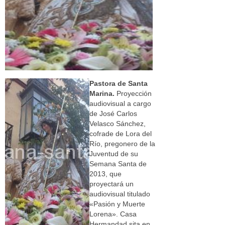
Pastora de Santa
Marina.
Proyección
audiovisual a cargo
de José Carlos
Velasco Sánchez,
cofrade de Lora del
Río, pregonero de la
Juventud de su
Semana Santa de
2013, que
proyectará un
audiovisual titulado
«Pasión y Muerte
Lorena». Casa
Hermandad sita en