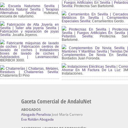
| Fuegos Artificiales En Sevilla | Petardos
Escuela Naturismo Sevilla |
Sevilla:
Pirotecnia San Bartolomé.
Medicina Natural Sevilla | Terapias
Alternativas Sevilla
: Hufeland,
Cerramientos En Sevilla | Cercados
escuela de naturismo.
Metálicos En Sevilla | Cerramientos
Especiales Sevilla:
Cerramientos Gordo.
Fabricación de Alta Joyería en
Sevilla | Taller alta joyería Sevilla |
Pirotecnias En Sevilla | Pirotecnia
Fabricación y reparación de joyas
Sevilla | Fuegos Artificiales En Sevilla |
Sevilla:
Jocafra Joyeros.
Petardos Sevilla:
Pirotecnia San
Bartolomé.
Fabricante máquinas de lavado
de coches | Fabricación centros de
Complementos De Novia Sevilla |
lavado de coches | Instaladores
Mantones Y Mantillas Sevilla | Tiendas De
boxes de lavado de coches |
Complementos De Novia En Sevilla:
Autolavados | Lavamascotas:
Bordados Juan Foronda.
IBERBOX 3000.
Instalaciones Eléctricas Sevilla | Como
Chatarrerías | Chatarras, Metales,
Ahorrar En Mi Factura De La Luz:
3
Residuos | Chatarrerías Sevilla:
Instalaciones.
Chatarreria El Pino
Gaceta Comercial de AndaluNet
ABOGADOS
Abogado Penalista
José María Carnero
Eva Roldán Abogada