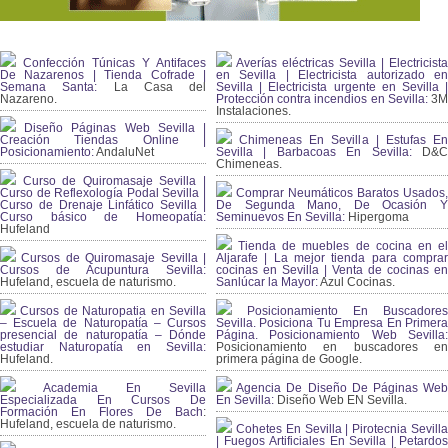
Confección Túnicas Y Antifaces
Averías eléctricas Sevilla | Electricista
De Nazarenos | Tienda Cofrade |
en Sevilla | Electricista autorizado en
Semana Santa:
La Casa del
Sevilla | Electricista urgente en Sevilla |
Nazareno.
Protección contra incendios en Sevilla:
3
Instalaciones.
Diseño Páginas Web Sevilla |
Creación Tiendas Online |
Chimeneas En Sevilla | Estufas En
Posicionamiento:
AndaluNet
Sevilla | Barbacoas En Sevilla:
D&
Chimeneas.
Curso de Quiromasaje Sevilla |
Curso de Reflexología Podal Sevilla |
Comprar Neumáticos Baratos Usados,
Curso de Drenaje Linfático Sevilla |
De Segunda Mano, De Ocasión Y
Curso básico de Homeopatía:
Seminuevos En Sevilla:
Hipergoma
Hufeland
Tienda de muebles de cocina en el
Cursos de Quiromasaje Sevilla |
Aljarafe | La mejor tienda para comprar
Cursos de Acupuntura Sevilla:
cocinas en Sevilla | Venta de cocinas en
Hufeland, escuela de naturismo.
Sanlúcar la Mayor:
Azul Cocinas.
Cursos de Naturopatia en Sevilla
Posicionamiento En Buscadores
– Escuela de Naturopatía – Cursos
Sevilla. Posiciona Tu Empresa En Primera
presencial de naturopatía – Dónde
Página. Posicionamiento Web Sevilla:
estudiar Naturopatía en Sevilla:
Posicionamiento en buscadores en
Hufeland.
primera página de Google.
Academia En Sevilla
Agencia De Diseño De Páginas Web
Especializada En Cursos De
En Sevilla:
Diseño Web EN Sevilla.
Formación En Flores De Bach
:
Hufeland, escuela de naturismo.
Cohetes En Sevilla | Pirotecnia Sevilla
| Fuegos Artificiales En Sevilla | Petardos