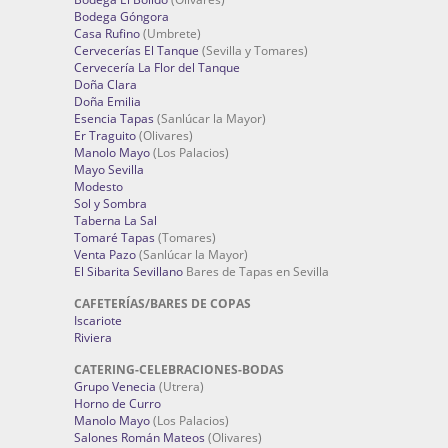
Bodega Góngora
Casa Rufino
(Umbrete)
Cervecerías El Tanque
(Sevilla y Tomares)
Cervecería La Flor del Tanque
Doña Clara
Doña Emilia
Esencia Tapas
(Sanlúcar la Mayor)
Er Traguito
(Olivares)
Manolo Mayo
(Los Palacios)
Mayo Sevilla
Modesto
Sol y Sombra
Taberna La Sal
Tomaré Tapas
(Tomares)
Venta Pazo
(Sanlúcar la Mayor)
El Sibarita Sevillano
Bares de Tapas en Sevilla
CAFETERÍAS/BARES DE COPAS
Iscariote
Riviera
CATERING-CELEBRACIONES-BODAS
Grupo Venecia
(Utrera)
Horno de Curro
Manolo Mayo
(Los Palacios)
Salones Román Mateos
(Olivares)