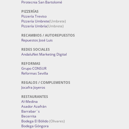
Pirotecnia San Bartolomé
PIZZERÍAS
Pizzería Treviso
Pizzería Umbrete
(Umbrete)
Pizzería Umbría
(Umbrete)
RECAMBIOS / AUTOREPUESTOS
Repuestos José Luis
REDES SOCIALES
AndaluNet Marketing Digital
REFORMAS
Grupo CONSUR
Reformas Sevilla
REGALOS / COMPLEMENTOS
Jocafra Joyeros
RESTAURANTES
Al-Medina
Asador Azafrán
Barrabar´s
Becerrita
Bodega El Bólido
(Olivares)
Bodega Góngora