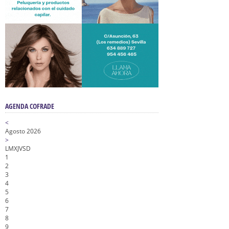
AGENDA COFRADE
<
Agosto 2026
>
L
M
X
J
V
S
D
1
2
3
4
5
6
7
8
9