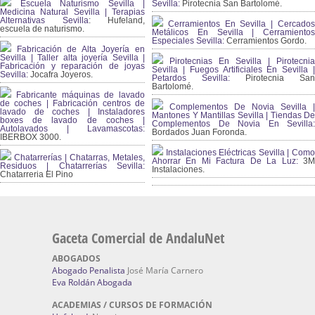
Escuela Naturismo Sevilla |
Sevilla:
Pirotecnia San Bartolomé.
Medicina Natural Sevilla | Terapias
Alternativas Sevilla
: Hufeland,
Cerramientos En Sevilla | Cercados
escuela de naturismo.
Metálicos En Sevilla | Cerramientos
Especiales Sevilla:
Cerramientos Gordo.
Fabricación de Alta Joyería en
Sevilla | Taller alta joyería Sevilla |
Pirotecnias En Sevilla | Pirotecnia
Fabricación y reparación de joyas
Sevilla | Fuegos Artificiales En Sevilla |
Sevilla:
Jocafra Joyeros.
Petardos Sevilla:
Pirotecnia San
Bartolomé.
Fabricante máquinas de lavado
de coches | Fabricación centros de
Complementos De Novia Sevilla |
lavado de coches | Instaladores
Mantones Y Mantillas Sevilla | Tiendas De
boxes de lavado de coches |
Complementos De Novia En Sevilla:
Autolavados | Lavamascotas:
Bordados Juan Foronda.
IBERBOX 3000.
Instalaciones Eléctricas Sevilla | Como
Chatarrerías | Chatarras, Metales,
Ahorrar En Mi Factura De La Luz:
3
Residuos | Chatarrerías Sevilla:
Instalaciones.
Chatarreria El Pino
Gaceta Comercial de AndaluNet
ABOGADOS
Abogado Penalista
José María Carnero
Eva Roldán Abogada
ACADEMIAS / CURSOS DE FORMACIÓN