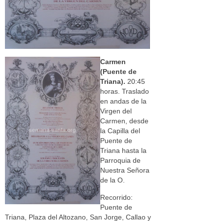
Carmen
(Puente de
Triana).
20:45
horas. Traslado
en andas de la
Virgen del
Carmen, desde
la Capilla del
Puente de
Triana hasta la
Parroquia de
Nuestra Señora
de la O.
Recorrido:
Puente de
Triana, Plaza del Altozano, San Jorge, Callao y