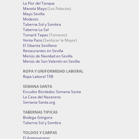
La Flor del Tanque
Manolo Mayo
(Los Palacios)
Mayo Sevilla
Modesto
Taberna Sol y Sombra
Taberna La Sal
Tomaré Tapas
(Tomares)
Venta Pazo
(Sanlúcar la Mayor)
El Sibarita Sevillano
Restaurantes en Sevilla
Menús de Navidad en Sevilla
Menús de San Valentín en Sevilla
ROPA Y UNIFORMIDAD LABORAL
Ropa Laboral TXB
SEMANA SANTA
Escudos Bordados Semana Santa
La Casa del Nazareno
Semana-Santa.org
TABERNAS TIPICAS
Bodega Góngora
Taberna Sol y Sombra
TOLDOS Y CARPAS
El Antequerano