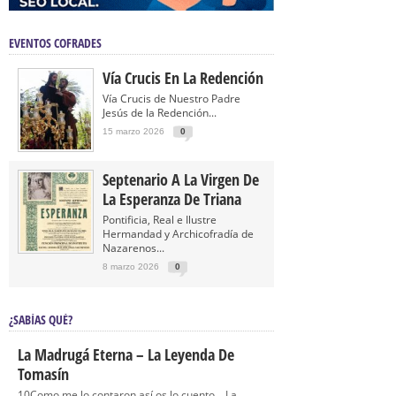
EVENTOS COFRADES
Vía Crucis En La Redención
Vía Crucis de Nuestro Padre
Jesús de la Redención...
15 marzo 2026
0
Septenario A La Virgen De
La Esperanza De Triana
Pontificia, Real e Ilustre
Hermandad y Archicofradía de
Nazarenos...
8 marzo 2026
0
¿SABÍAS QUÉ?
La Madrugá Eterna – La Leyenda De
Tomasín
10Como me lo contaron así os lo cuento… La