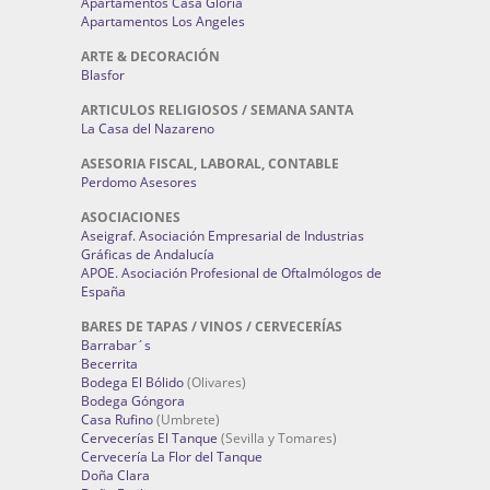
Apartamentos Casa Gloria
Apartamentos Los Angeles
ARTE & DECORACIÓN
Blasfor
ARTICULOS RELIGIOSOS / SEMANA SANTA
La Casa del Nazareno
ASESORIA FISCAL, LABORAL, CONTABLE
Perdomo Asesores
ASOCIACIONES
Aseigraf. Asociación Empresarial de Industrias
Gráficas de Andalucía
APOE. Asociación Profesional de Oftalmólogos de
España
BARES DE TAPAS / VINOS / CERVECERÍAS
Barrabar´s
Becerrita
Bodega El Bólido
(Olivares)
Bodega Góngora
Casa Rufino
(Umbrete)
Cervecerías El Tanque
(Sevilla y Tomares)
Cervecería La Flor del Tanque
Doña Clara