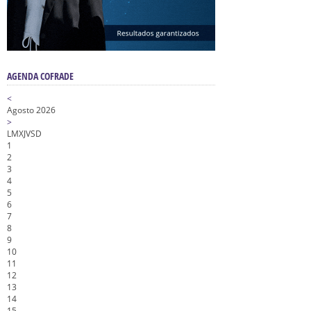
AGENDA COFRADE
<
Agosto 2026
>
L
M
X
J
V
S
D
1
2
3
4
5
6
7
8
9
10
11
12
13
14
15