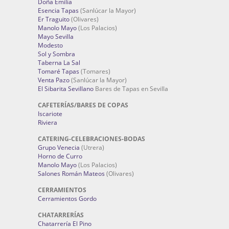
Doña Emilia
Esencia Tapas
(Sanlúcar la Mayor)
Er Traguito
(Olivares)
Manolo Mayo
(Los Palacios)
Mayo Sevilla
Modesto
Sol y Sombra
Taberna La Sal
Tomaré Tapas
(Tomares)
Venta Pazo
(Sanlúcar la Mayor)
El Sibarita Sevillano
Bares de Tapas en Sevilla
CAFETERÍAS/BARES DE COPAS
Iscariote
Riviera
CATERING-CELEBRACIONES-BODAS
Grupo Venecia
(Utrera)
Horno de Curro
Manolo Mayo
(Los Palacios)
Salones Román Mateos
(Olivares)
CERRAMIENTOS
Cerramientos Gordo
CHATARRERÍAS
Chatarrería El Pino