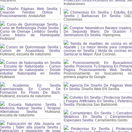
Nazareno.
Protección contra incendios en Sevilla:
3
Instalaciones.
Diseño Páginas Web Sevilla |
Creación Tiendas Online |
Chimeneas En Sevilla | Estufas En
Posicionamiento:
AndaluNet
Sevilla | Barbacoas En Sevilla:
D&
Chimeneas.
Curso de Quiromasaje Sevilla |
Curso de Reflexología Podal Sevilla |
Comprar Neumáticos Baratos Usados,
Curso de Drenaje Linfático Sevilla |
De Segunda Mano, De Ocasión Y
Curso básico de Homeopatía:
Seminuevos En Sevilla:
Hipergoma
Hufeland
Tienda de muebles de cocina en el
Cursos de Quiromasaje Sevilla |
Aljarafe | La mejor tienda para comprar
Cursos de Acupuntura Sevilla:
cocinas en Sevilla | Venta de cocinas en
Hufeland, escuela de naturismo.
Sanlúcar la Mayor:
Azul Cocinas.
Cursos de Naturopatia en Sevilla
Posicionamiento En Buscadores
– Escuela de Naturopatía – Cursos
Sevilla. Posiciona Tu Empresa En Primera
presencial de naturopatía – Dónde
Página. Posicionamiento Web Sevilla:
estudiar Naturopatía en Sevilla:
Posicionamiento en buscadores en
Hufeland.
primera página de Google.
Academia En Sevilla
Agencia De Diseño De Páginas Web
Especializada En Cursos De
En Sevilla:
Diseño Web EN Sevilla.
Formación En Flores De Bach
:
Hufeland, escuela de naturismo.
Cohetes En Sevilla | Pirotecnia Sevilla
| Fuegos Artificiales En Sevilla | Petardos
Escuela Naturismo Sevilla |
Sevilla:
Pirotecnia San Bartolomé.
Medicina Natural Sevilla | Terapias
Alternativas Sevilla
: Hufeland,
Cerramientos En Sevilla | Cercados
escuela de naturismo.
Metálicos En Sevilla | Cerramientos
Especiales Sevilla:
Cerramientos Gordo.
Fabricación de Alta Joyería en
Sevilla | Taller alta joyería Sevilla |
Pirotecnias En Sevilla | Pirotecnia
Fabricación y reparación de joyas