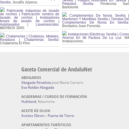
Sevilla | Fuegos Artificiales En Sevilla |
Sevilla:
Jocafra Joyeros.
Petardos Sevilla:
Pirotecnia San
Bartolomé.
Fabricante máquinas de lavado
de coches | Fabricación centros de
Complementos De Novia Sevilla |
lavado de coches | Instaladores
Mantones Y Mantillas Sevilla | Tiendas De
boxes de lavado de coches |
Complementos De Novia En Sevilla:
Autolavados | Lavamascotas:
Bordados Juan Foronda.
IBERBOX 3000.
Instalaciones Eléctricas Sevilla | Como
Chatarrerías | Chatarras, Metales,
Ahorrar En Mi Factura De La Luz:
3
Residuos | Chatarrerías Sevilla:
Instalaciones.
Chatarreria El Pino
Gaceta Comercial de AndaluNet
ABOGADOS
Abogado Penalista
José María Carnero
Eva Roldán Abogada
ACADEMIAS / CURSOS DE FORMACIÓN
Hufeland
, Naturismo
ACEITE DE OLIVA
Aceites Olevm – Puerta de Tierra
APARTAMENTOS TURÍSTICOS