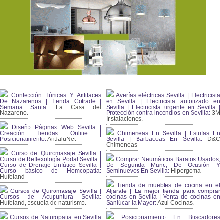
Confección Túnicas Y Antifaces
Averías eléctricas Sevilla | Electricista
De Nazarenos | Tienda Cofrade |
en Sevilla | Electricista autorizado en
Semana Santa:
La Casa del
Sevilla | Electricista urgente en Sevilla |
Nazareno.
Protección contra incendios en Sevilla:
3
Instalaciones.
Diseño Páginas Web Sevilla |
Creación Tiendas Online |
Chimeneas En Sevilla | Estufas En
Posicionamiento:
AndaluNet
Sevilla | Barbacoas En Sevilla:
D&
Chimeneas.
Curso de Quiromasaje Sevilla |
Curso de Reflexología Podal Sevilla |
Comprar Neumáticos Baratos Usados,
Curso de Drenaje Linfático Sevilla |
De Segunda Mano, De Ocasión Y
Curso básico de Homeopatía:
Seminuevos En Sevilla:
Hipergoma
Hufeland
Tienda de muebles de cocina en el
Cursos de Quiromasaje Sevilla |
Aljarafe | La mejor tienda para comprar
Cursos de Acupuntura Sevilla:
cocinas en Sevilla | Venta de cocinas en
Hufeland, escuela de naturismo.
Sanlúcar la Mayor:
Azul Cocinas.
Cursos de Naturopatia en Sevilla
Posicionamiento En Buscadores