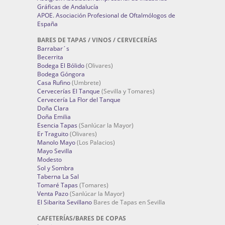
Gráficas de Andalucía
APOE. Asociación Profesional de Oftalmólogos de
España
BARES DE TAPAS / VINOS / CERVECERÍAS
Barrabar´s
Becerrita
Bodega El Bólido
(Olivares)
Bodega Góngora
Casa Rufino
(Umbrete)
Cervecerías El Tanque
(Sevilla y Tomares)
Cervecería La Flor del Tanque
Doña Clara
Doña Emilia
Esencia Tapas
(Sanlúcar la Mayor)
Er Traguito
(Olivares)
Manolo Mayo
(Los Palacios)
Mayo Sevilla
Modesto
Sol y Sombra
Taberna La Sal
Tomaré Tapas
(Tomares)
Venta Pazo
(Sanlúcar la Mayor)
El Sibarita Sevillano
Bares de Tapas en Sevilla
CAFETERÍAS/BARES DE COPAS