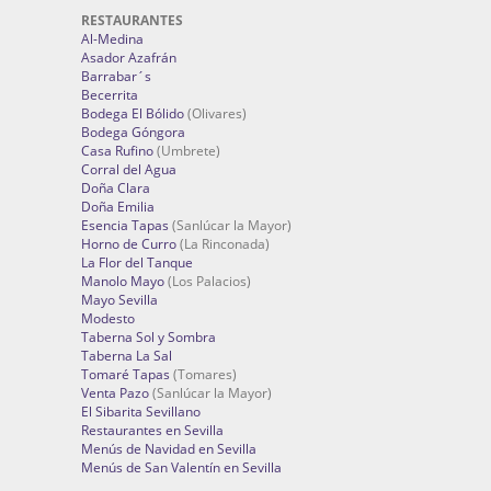
RESTAURANTES
Al-Medina
Asador Azafrán
Barrabar´s
Becerrita
Bodega El Bólido
(Olivares)
Bodega Góngora
Casa Rufino
(Umbrete)
Corral del Agua
Doña Clara
Doña Emilia
Esencia Tapas
(Sanlúcar la Mayor)
Horno de Curro
(La Rinconada)
La Flor del Tanque
Manolo Mayo
(Los Palacios)
Mayo Sevilla
Modesto
Taberna Sol y Sombra
Taberna La Sal
Tomaré Tapas
(Tomares)
Venta Pazo
(Sanlúcar la Mayor)
El Sibarita Sevillano
Restaurantes en Sevilla
Menús de Navidad en Sevilla
Menús de San Valentín en Sevilla