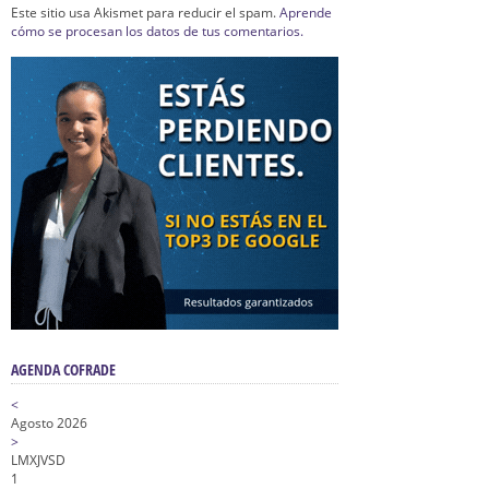
Este sitio usa Akismet para reducir el spam.
Aprende
cómo se procesan los datos de tus comentarios.
AGENDA COFRADE
<
Agosto 2026
>
L
M
X
J
V
S
D
1