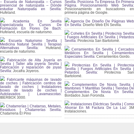
– Escuela de Naturopatía – Cursos
Sevilla. Posiciona Tu Empresa En Primera
presencial de naturopatía – Dónde
Página. Posicionamiento Web Sevilla:
estudiar Naturopatía en Sevilla:
Posicionamiento en buscadores en
Hufeland.
primera página de Google.
Academia En Sevilla
Agencia De Diseño De Páginas Web
Especializada En Cursos De
En Sevilla:
Diseño Web EN Sevilla.
Formación En Flores De Bach
:
Hufeland, escuela de naturismo.
Cohetes En Sevilla | Pirotecnia Sevilla
| Fuegos Artificiales En Sevilla | Petardos
Escuela Naturismo Sevilla |
Sevilla:
Pirotecnia San Bartolomé.
Medicina Natural Sevilla | Terapias
Alternativas Sevilla
: Hufeland,
Cerramientos En Sevilla | Cercados
escuela de naturismo.
Metálicos En Sevilla | Cerramientos
Especiales Sevilla:
Cerramientos Gordo.
Fabricación de Alta Joyería en
Sevilla | Taller alta joyería Sevilla |
Pirotecnias En Sevilla | Pirotecnia
Fabricación y reparación de joyas
Sevilla | Fuegos Artificiales En Sevilla |
Sevilla:
Jocafra Joyeros.
Petardos Sevilla:
Pirotecnia San
Bartolomé.
Fabricante máquinas de lavado
de coches | Fabricación centros de
Complementos De Novia Sevilla |
lavado de coches | Instaladores
Mantones Y Mantillas Sevilla | Tiendas De
boxes de lavado de coches |
Complementos De Novia En Sevilla:
Autolavados | Lavamascotas:
Bordados Juan Foronda.
IBERBOX 3000.
Instalaciones Eléctricas Sevilla | Como
Chatarrerías | Chatarras, Metales,
Ahorrar En Mi Factura De La Luz:
3
Residuos | Chatarrerías Sevilla:
Instalaciones.
Chatarreria El Pino