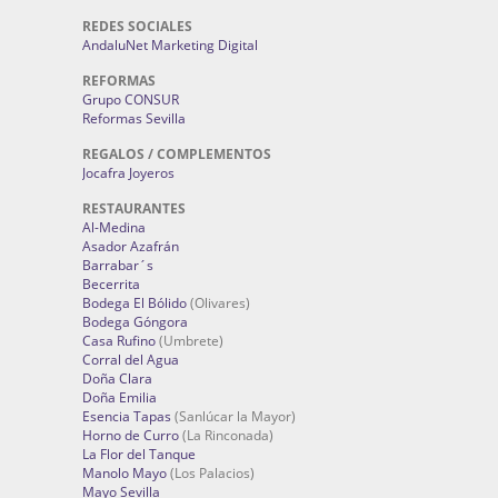
REDES SOCIALES
AndaluNet Marketing Digital
REFORMAS
Grupo CONSUR
Reformas Sevilla
REGALOS / COMPLEMENTOS
Jocafra Joyeros
RESTAURANTES
Al-Medina
Asador Azafrán
Barrabar´s
Becerrita
Bodega El Bólido
(Olivares)
Bodega Góngora
Casa Rufino
(Umbrete)
Corral del Agua
Doña Clara
Doña Emilia
Esencia Tapas
(Sanlúcar la Mayor)
Horno de Curro
(La Rinconada)
La Flor del Tanque
Manolo Mayo
(Los Palacios)
Mayo Sevilla