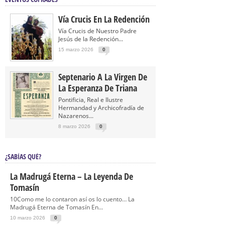
Vía Crucis En La Redención
Vía Crucis de Nuestro Padre
Jesús de la Redención...
15 marzo 2026
0
Septenario A La Virgen De
La Esperanza De Triana
Pontificia, Real e Ilustre
Hermandad y Archicofradía de
Nazarenos...
8 marzo 2026
0
¿SABÍAS QUÉ?
La Madrugá Eterna – La Leyenda De
Tomasín
10Como me lo contaron así os lo cuento… La
Madrugá Eterna de Tomasín En...
10 marzo 2026
0