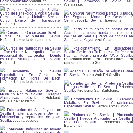
Posicionamiento:
AndaluNet
Sevilla | Barbacoas En Sevilla:
D&
Chimeneas.
Curso de Quiromasaje Sevilla |
Curso de Reflexología Podal Sevilla |
Comprar Neumáticos Baratos Usados,
Curso de Drenaje Linfático Sevilla |
De Segunda Mano, De Ocasión Y
Curso básico de Homeopatía:
Seminuevos En Sevilla:
Hipergoma
Hufeland
Tienda de muebles de cocina en el
Cursos de Quiromasaje Sevilla |
Aljarafe | La mejor tienda para comprar
Cursos de Acupuntura Sevilla:
cocinas en Sevilla | Venta de cocinas en
Hufeland, escuela de naturismo.
Sanlúcar la Mayor:
Azul Cocinas.
Cursos de Naturopatia en Sevilla
Posicionamiento En Buscadores
– Escuela de Naturopatía – Cursos
Sevilla. Posiciona Tu Empresa En Primera
presencial de naturopatía – Dónde
Página. Posicionamiento Web Sevilla:
estudiar Naturopatía en Sevilla:
Posicionamiento en buscadores en
Hufeland.
primera página de Google.
Academia En Sevilla
Agencia De Diseño De Páginas Web
Especializada En Cursos De
En Sevilla:
Diseño Web EN Sevilla.
Formación En Flores De Bach
:
Hufeland, escuela de naturismo.
Cohetes En Sevilla | Pirotecnia Sevilla
| Fuegos Artificiales En Sevilla | Petardos
Escuela Naturismo Sevilla |
Sevilla:
Pirotecnia San Bartolomé.
Medicina Natural Sevilla | Terapias
Alternativas Sevilla
: Hufeland,
Cerramientos En Sevilla | Cercados
escuela de naturismo.
Metálicos En Sevilla | Cerramientos
Especiales Sevilla:
Cerramientos Gordo.
Fabricación de Alta Joyería en
Sevilla | Taller alta joyería Sevilla |
Pirotecnias En Sevilla | Pirotecnia
Fabricación y reparación de joyas
Sevilla | Fuegos Artificiales En Sevilla |
Sevilla:
Jocafra Joyeros.
Petardos Sevilla:
Pirotecnia San
Bartolomé.
Fabricante máquinas de lavado
de coches | Fabricación centros de