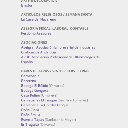
ARTE & DECORACIÓN
Blasfor
ARTICULOS RELIGIOSOS / SEMANA SANTA
La Casa del Nazareno
ASESORIA FISCAL, LABORAL, CONTABLE
Perdomo Asesores
ASOCIACIONES
Aseigraf. Asociación Empresarial de Industrias
Gráficas de Andalucía
APOE. Asociación Profesional de Oftalmólogos de
España
BARES DE TAPAS / VINOS / CERVECERÍAS
Barrabar´s
Becerrita
Bodega El Bólido
(Olivares)
Bodega Góngora
Casa Rufino
(Umbrete)
Cervecerías El Tanque
(Sevilla y Tomares)
Cervecería La Flor del Tanque
Doña Clara
Doña Emilia
Esencia Tapas
(Sanlúcar la Mayor)
Er Traguito
(Olivares)