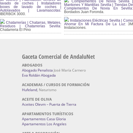
Complementos De Novia Sevilla |
lavado de coches | Instaladores
Mantones Y Mantillas Sevilla | Tiendas De
boxes de lavado de coches |
Complementos De Novia En Sevilla:
Autolavados | Lavamascotas:
Bordados Juan Foronda.
IBERBOX 3000.
Instalaciones Eléctricas Sevilla | Como
Chatarrerías | Chatarras, Metales,
Ahorrar En Mi Factura De La Luz:
3
Residuos | Chatarrerías Sevilla:
Instalaciones.
Chatarreria El Pino
Gaceta Comercial de AndaluNet
ABOGADOS
Abogado Penalista
José María Carnero
Eva Roldán Abogada
ACADEMIAS / CURSOS DE FORMACIÓN
Hufeland
, Naturismo
ACEITE DE OLIVA
Aceites Olevm – Puerta de Tierra
APARTAMENTOS TURÍSTICOS
Apartamentos Casa Gloria
Apartamentos Los Angeles