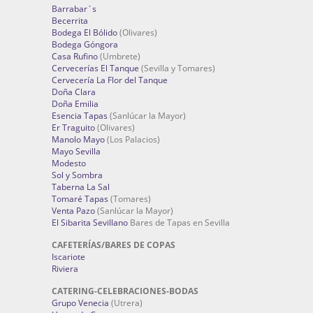
Barrabar´s
Becerrita
Bodega El Bólido
(Olivares)
Bodega Góngora
Casa Rufino
(Umbrete)
Cervecerías El Tanque
(Sevilla y Tomares)
Cervecería La Flor del Tanque
Doña Clara
Doña Emilia
Esencia Tapas
(Sanlúcar la Mayor)
Er Traguito
(Olivares)
Manolo Mayo
(Los Palacios)
Mayo Sevilla
Modesto
Sol y Sombra
Taberna La Sal
Tomaré Tapas
(Tomares)
Venta Pazo
(Sanlúcar la Mayor)
El Sibarita Sevillano
Bares de Tapas en Sevilla
CAFETERÍAS/BARES DE COPAS
Iscariote
Riviera
CATERING-CELEBRACIONES-BODAS
Grupo Venecia
(Utrera)