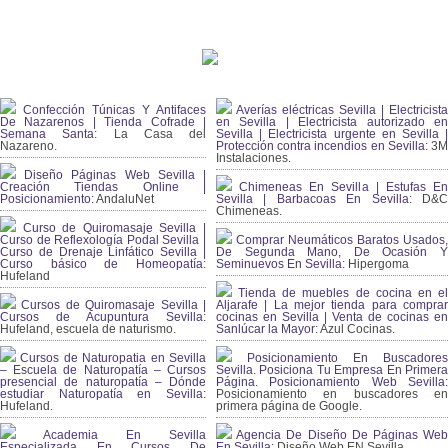
Confección Túnicas Y Antifaces
Averías eléctricas Sevilla | Electricista
De Nazarenos | Tienda Cofrade |
en Sevilla | Electricista autorizado en
Semana Santa:
La Casa del
Sevilla | Electricista urgente en Sevilla |
Nazareno.
Protección contra incendios en Sevilla:
3
Instalaciones.
Diseño Páginas Web Sevilla |
Creación Tiendas Online |
Chimeneas En Sevilla | Estufas En
Posicionamiento:
AndaluNet
Sevilla | Barbacoas En Sevilla:
D&
Chimeneas.
Curso de Quiromasaje Sevilla |
Curso de Reflexología Podal Sevilla |
Comprar Neumáticos Baratos Usados,
Curso de Drenaje Linfático Sevilla |
De Segunda Mano, De Ocasión Y
Curso básico de Homeopatía:
Seminuevos En Sevilla:
Hipergoma
Hufeland
Tienda de muebles de cocina en el
Cursos de Quiromasaje Sevilla |
Aljarafe | La mejor tienda para comprar
Cursos de Acupuntura Sevilla:
cocinas en Sevilla | Venta de cocinas en
Hufeland, escuela de naturismo.
Sanlúcar la Mayor:
Azul Cocinas.
Cursos de Naturopatia en Sevilla
Posicionamiento En Buscadores
– Escuela de Naturopatía – Cursos
Sevilla. Posiciona Tu Empresa En Primera
presencial de naturopatía – Dónde
Página. Posicionamiento Web Sevilla:
estudiar Naturopatía en Sevilla:
Posicionamiento en buscadores en
Hufeland.
primera página de Google.
Academia En Sevilla
Agencia De Diseño De Páginas Web
Especializada En Cursos De
En Sevilla:
Diseño Web EN Sevilla.