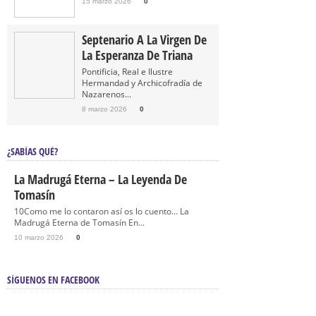
15 marzo 2026
0
Septenario A La Virgen De
La Esperanza De Triana
Pontificia, Real e Ilustre
Hermandad y Archicofradía de
Nazarenos...
8 marzo 2026
0
¿SABÍAS QUÉ?
La Madrugá Eterna – La Leyenda De
Tomasín
10Como me lo contaron así os lo cuento… La
Madrugá Eterna de Tomasín En...
10 marzo 2026
0
SÍGUENOS EN FACEBOOK