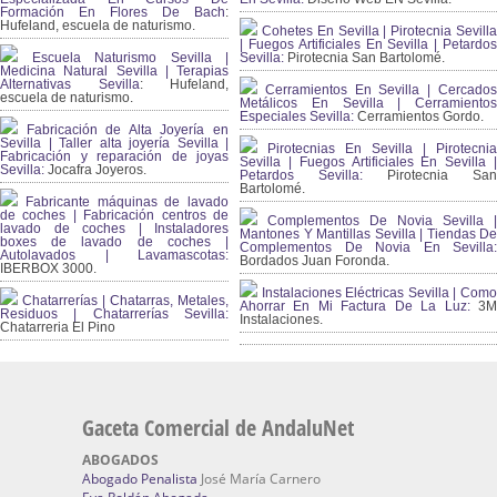
Formación En Flores De Bach
:
Hufeland, escuela de naturismo.
Cohetes En Sevilla | Pirotecnia Sevilla
| Fuegos Artificiales En Sevilla | Petardos
Escuela Naturismo Sevilla |
Sevilla:
Pirotecnia San Bartolomé.
Medicina Natural Sevilla | Terapias
Alternativas Sevilla
: Hufeland,
Cerramientos En Sevilla | Cercados
escuela de naturismo.
Metálicos En Sevilla | Cerramientos
Especiales Sevilla:
Cerramientos Gordo.
Fabricación de Alta Joyería en
Sevilla | Taller alta joyería Sevilla |
Pirotecnias En Sevilla | Pirotecnia
Fabricación y reparación de joyas
Sevilla | Fuegos Artificiales En Sevilla |
Sevilla:
Jocafra Joyeros.
Petardos Sevilla:
Pirotecnia San
Bartolomé.
Fabricante máquinas de lavado
de coches | Fabricación centros de
Complementos De Novia Sevilla |
lavado de coches | Instaladores
Mantones Y Mantillas Sevilla | Tiendas De
boxes de lavado de coches |
Complementos De Novia En Sevilla:
Autolavados | Lavamascotas:
Bordados Juan Foronda.
IBERBOX 3000.
Instalaciones Eléctricas Sevilla | Como
Chatarrerías | Chatarras, Metales,
Ahorrar En Mi Factura De La Luz:
3
Residuos | Chatarrerías Sevilla:
Instalaciones.
Chatarreria El Pino
Gaceta Comercial de AndaluNet
ABOGADOS
Abogado Penalista
José María Carnero