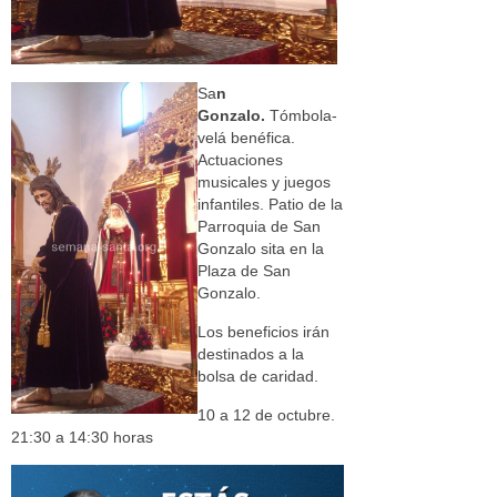
Sa
n
Gonzalo.
Tómbola-
velá benéfica.
Actuaciones
musicales y juegos
infantiles. Patio de la
Parroquia de San
Gonzalo sita en la
Plaza de San
Gonzalo.
Los beneficios irán
destinados a la
bolsa de caridad.
10 a 12 de octubre.
21:30 a 14:30 horas