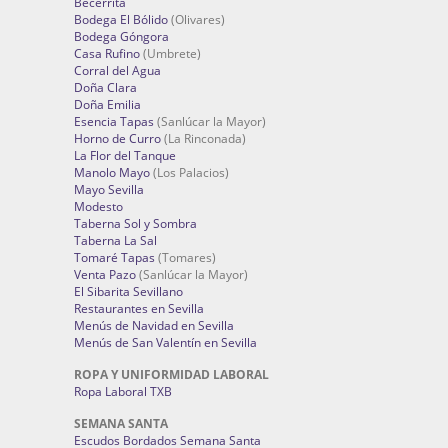
Becerrita
Bodega El Bólido
(Olivares)
Bodega Góngora
Casa Rufino
(Umbrete)
Corral del Agua
Doña Clara
Doña Emilia
Esencia Tapas
(Sanlúcar la Mayor)
Horno de Curro
(La Rinconada)
La Flor del Tanque
Manolo Mayo
(Los Palacios)
Mayo Sevilla
Modesto
Taberna Sol y Sombra
Taberna La Sal
Tomaré Tapas
(Tomares)
Venta Pazo
(Sanlúcar la Mayor)
El Sibarita Sevillano
Restaurantes en Sevilla
Menús de Navidad en Sevilla
Menús de San Valentín en Sevilla
ROPA Y UNIFORMIDAD LABORAL
Ropa Laboral TXB
SEMANA SANTA
Escudos Bordados Semana Santa