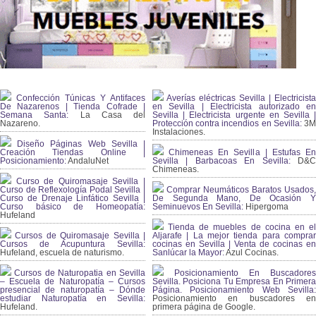
Confección Túnicas Y Antifaces
Averías eléctricas Sevilla | Electricista
De Nazarenos | Tienda Cofrade |
en Sevilla | Electricista autorizado en
Semana Santa:
La Casa del
Sevilla | Electricista urgente en Sevilla |
Nazareno.
Protección contra incendios en Sevilla:
3
Instalaciones.
Diseño Páginas Web Sevilla |
Creación Tiendas Online |
Chimeneas En Sevilla | Estufas En
Posicionamiento:
AndaluNet
Sevilla | Barbacoas En Sevilla:
D&
Chimeneas.
Curso de Quiromasaje Sevilla |
Curso de Reflexología Podal Sevilla |
Comprar Neumáticos Baratos Usados,
Curso de Drenaje Linfático Sevilla |
De Segunda Mano, De Ocasión Y
Curso básico de Homeopatía:
Seminuevos En Sevilla:
Hipergoma
Hufeland
Tienda de muebles de cocina en el
Cursos de Quiromasaje Sevilla |
Aljarafe | La mejor tienda para comprar
Cursos de Acupuntura Sevilla:
cocinas en Sevilla | Venta de cocinas en
Hufeland, escuela de naturismo.
Sanlúcar la Mayor:
Azul Cocinas.
Cursos de Naturopatia en Sevilla
Posicionamiento En Buscadores
– Escuela de Naturopatía – Cursos
Sevilla. Posiciona Tu Empresa En Primera
presencial de naturopatía – Dónde
Página. Posicionamiento Web Sevilla:
estudiar Naturopatía en Sevilla:
Posicionamiento en buscadores en
Hufeland.
primera página de Google.