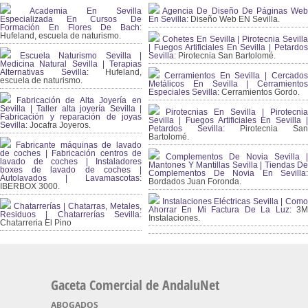
Academia En Sevilla
Agencia De Diseño De Páginas Web
Especializada En Cursos De
En Sevilla:
Diseño Web EN Sevilla.
Formación En Flores De Bach
:
Hufeland, escuela de naturismo.
Cohetes En Sevilla | Pirotecnia Sevilla
| Fuegos Artificiales En Sevilla | Petardos
Escuela Naturismo Sevilla |
Sevilla:
Pirotecnia San Bartolomé.
Medicina Natural Sevilla | Terapias
Alternativas Sevilla
: Hufeland,
Cerramientos En Sevilla | Cercados
escuela de naturismo.
Metálicos En Sevilla | Cerramientos
Especiales Sevilla:
Cerramientos Gordo.
Fabricación de Alta Joyería en
Sevilla | Taller alta joyería Sevilla |
Pirotecnias En Sevilla | Pirotecnia
Fabricación y reparación de joyas
Sevilla | Fuegos Artificiales En Sevilla |
Sevilla:
Jocafra Joyeros.
Petardos Sevilla:
Pirotecnia San
Bartolomé.
Fabricante máquinas de lavado
de coches | Fabricación centros de
Complementos De Novia Sevilla |
lavado de coches | Instaladores
Mantones Y Mantillas Sevilla | Tiendas De
boxes de lavado de coches |
Complementos De Novia En Sevilla:
Autolavados | Lavamascotas:
Bordados Juan Foronda.
IBERBOX 3000.
Instalaciones Eléctricas Sevilla | Como
Chatarrerías | Chatarras, Metales,
Ahorrar En Mi Factura De La Luz:
3
Residuos | Chatarrerías Sevilla:
Instalaciones.
Chatarreria El Pino
Gaceta Comercial de AndaluNet
ABOGADOS