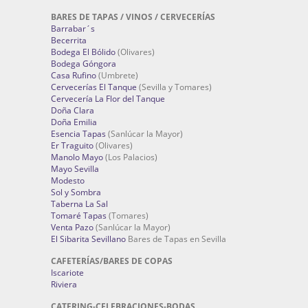
BARES DE TAPAS / VINOS / CERVECERÍAS
Barrabar´s
Becerrita
Bodega El Bólido
(Olivares)
Bodega Góngora
Casa Rufino
(Umbrete)
Cervecerías El Tanque
(Sevilla y Tomares)
Cervecería La Flor del Tanque
Doña Clara
Doña Emilia
Esencia Tapas
(Sanlúcar la Mayor)
Er Traguito
(Olivares)
Manolo Mayo
(Los Palacios)
Mayo Sevilla
Modesto
Sol y Sombra
Taberna La Sal
Tomaré Tapas
(Tomares)
Venta Pazo
(Sanlúcar la Mayor)
El Sibarita Sevillano
Bares de Tapas en Sevilla
CAFETERÍAS/BARES DE COPAS
Iscariote
Riviera
CATERING-CELEBRACIONES-BODAS