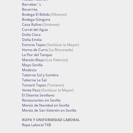
Barrabar´s
Becerrita
Bodega El Bólido
(Olivares)
Bodega Góngora
Casa Rufino
(Umbrete)
Corral del Agua
Doña Clara
Doña Emilia
Esencia Tapas
(Sanlúcar la Mayor)
Horno de Curro
(La Rinconada)
La Flor del Tanque
Manolo Mayo
(Los Palacios)
Mayo Sevilla
Modesto
Taberna Sol y Sombra
Taberna La Sal
Tomaré Tapas
(Tomares)
Venta Pazo
(Sanlúcar la Mayor)
El Sibarita Sevillano
Restaurantes en Sevilla
Menús de Navidad en Sevilla
Menús de San Valentín en Sevilla
ROPA Y UNIFORMIDAD LABORAL
Ropa Laboral TXB