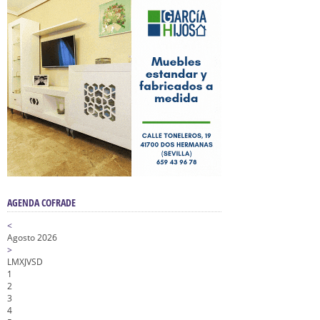
AGENDA COFRADE
<
Agosto 2026
>
L
M
X
J
V
S
D
1
2
3
4