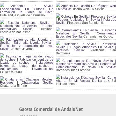
Academia En Sevilla
Agencia De Diseño De Páginas Web
Especializada En Cursos De
En Sevilla:
Diseño Web EN Sevilla.
Formación En Flores De Bach
:
Hufeland, escuela de naturismo.
Cohetes En Sevilla | Pirotecnia Sevilla
| Fuegos Artificiales En Sevilla | Petardos
Escuela Naturismo Sevilla |
Sevilla:
Pirotecnia San Bartolomé.
Medicina Natural Sevilla | Terapias
Alternativas Sevilla
: Hufeland,
Cerramientos En Sevilla | Cercados
escuela de naturismo.
Metálicos En Sevilla | Cerramientos
Especiales Sevilla:
Cerramientos Gordo.
Fabricación de Alta Joyería en
Sevilla | Taller alta joyería Sevilla |
Pirotecnias En Sevilla | Pirotecnia
Fabricación y reparación de joyas
Sevilla | Fuegos Artificiales En Sevilla |
Sevilla:
Jocafra Joyeros.
Petardos Sevilla:
Pirotecnia San
Bartolomé.
Fabricante máquinas de lavado
de coches | Fabricación centros de
Complementos De Novia Sevilla |
lavado de coches | Instaladores
Mantones Y Mantillas Sevilla | Tiendas De
boxes de lavado de coches |
Complementos De Novia En Sevilla:
Autolavados | Lavamascotas:
Bordados Juan Foronda.
IBERBOX 3000.
Instalaciones Eléctricas Sevilla | Como
Chatarrerías | Chatarras, Metales,
Ahorrar En Mi Factura De La Luz:
3
Residuos | Chatarrerías Sevilla:
Instalaciones.
Chatarreria El Pino
Gaceta Comercial de AndaluNet