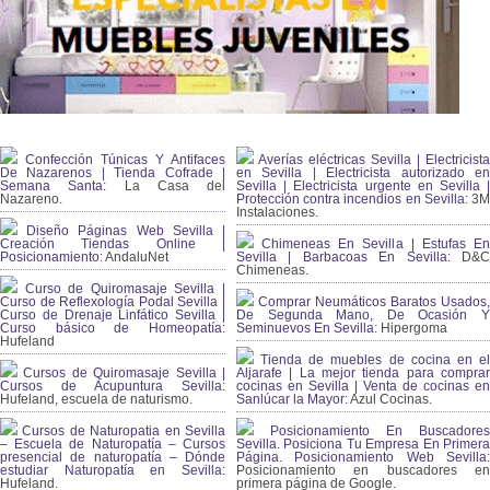
Confección Túnicas Y Antifaces
Averías eléctricas Sevilla | Electricista
De Nazarenos | Tienda Cofrade |
en Sevilla | Electricista autorizado en
Semana Santa:
La Casa del
Sevilla | Electricista urgente en Sevilla |
Nazareno.
Protección contra incendios en Sevilla:
3
Instalaciones.
Diseño Páginas Web Sevilla |
Creación Tiendas Online |
Chimeneas En Sevilla | Estufas En
Posicionamiento:
AndaluNet
Sevilla | Barbacoas En Sevilla:
D&
Chimeneas.
Curso de Quiromasaje Sevilla |
Curso de Reflexología Podal Sevilla |
Comprar Neumáticos Baratos Usados,
Curso de Drenaje Linfático Sevilla |
De Segunda Mano, De Ocasión Y
Curso básico de Homeopatía:
Seminuevos En Sevilla:
Hipergoma
Hufeland
Tienda de muebles de cocina en el
Cursos de Quiromasaje Sevilla |
Aljarafe | La mejor tienda para comprar
Cursos de Acupuntura Sevilla:
cocinas en Sevilla | Venta de cocinas en
Hufeland, escuela de naturismo.
Sanlúcar la Mayor:
Azul Cocinas.
Cursos de Naturopatia en Sevilla
Posicionamiento En Buscadores
– Escuela de Naturopatía – Cursos
Sevilla. Posiciona Tu Empresa En Primera
presencial de naturopatía – Dónde
Página. Posicionamiento Web Sevilla:
estudiar Naturopatía en Sevilla:
Posicionamiento en buscadores en
Hufeland.
primera página de Google.