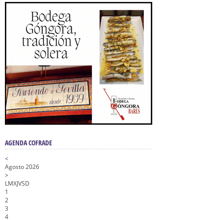
AGENDA COFRADE
<
Agosto 2026
>
L
M
X
J
V
S
D
1
2
3
4