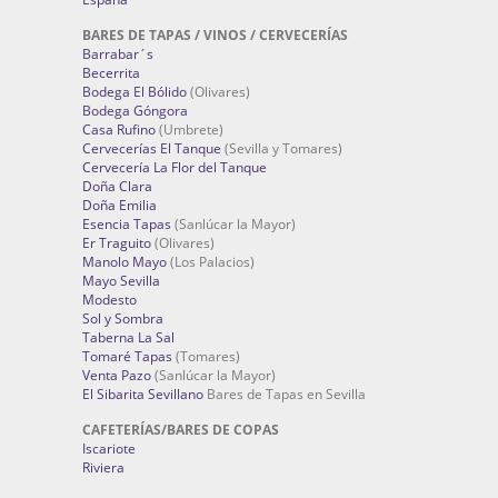
BARES DE TAPAS / VINOS / CERVECERÍAS
Barrabar´s
Becerrita
Bodega El Bólido
(Olivares)
Bodega Góngora
Casa Rufino
(Umbrete)
Cervecerías El Tanque
(Sevilla y Tomares)
Cervecería La Flor del Tanque
Doña Clara
Doña Emilia
Esencia Tapas
(Sanlúcar la Mayor)
Er Traguito
(Olivares)
Manolo Mayo
(Los Palacios)
Mayo Sevilla
Modesto
Sol y Sombra
Taberna La Sal
Tomaré Tapas
(Tomares)
Venta Pazo
(Sanlúcar la Mayor)
El Sibarita Sevillano
Bares de Tapas en Sevilla
CAFETERÍAS/BARES DE COPAS
Iscariote
Riviera