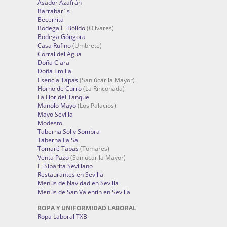
Asador Azafrán
Barrabar´s
Becerrita
Bodega El Bólido
(Olivares)
Bodega Góngora
Casa Rufino
(Umbrete)
Corral del Agua
Doña Clara
Doña Emilia
Esencia Tapas
(Sanlúcar la Mayor)
Horno de Curro
(La Rinconada)
La Flor del Tanque
Manolo Mayo
(Los Palacios)
Mayo Sevilla
Modesto
Taberna Sol y Sombra
Taberna La Sal
Tomaré Tapas
(Tomares)
Venta Pazo
(Sanlúcar la Mayor)
El Sibarita Sevillano
Restaurantes en Sevilla
Menús de Navidad en Sevilla
Menús de San Valentín en Sevilla
ROPA Y UNIFORMIDAD LABORAL
Ropa Laboral TXB