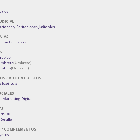
itivo
UDICIAL
aciones y Peritaciones Judiciales
NIAS
a San Bartolomé
S
Treviso
 Umbrete
(Umbrete)
Umbría
(Umbrete)
OS / AUTOREPUESTOS
 José Luis
OCIALES
 Marketing Digital
AS
ONSUR
Sevilla
S / COMPLEMENTOS
oyeros