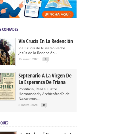
S COFRADES
Vía Crucis En La Redención
Vía Crucis de Nuestro Padre
Jesús de la Redención...
15 marzo 2026
0
Septenario A La Virgen De
La Esperanza De Triana
Pontificia, Real e Ilustre
Hermandad y Archicofradía de
Nazarenos...
8 marzo 2026
0
 QUÉ?