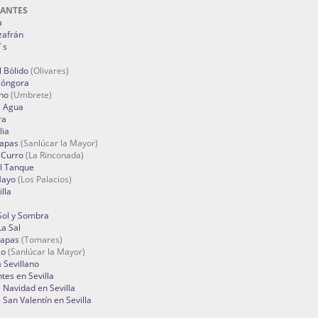
RANTES
a
zafrán
´s
 Bólido
(Olivares)
Góngora
no
(Umbrete)
l Agua
ra
lia
Tapas
(Sanlúcar la Mayor)
 Curro
(La Rinconada)
el Tanque
Mayo
(Los Palacios)
lla
Sol y Sombra
a Sal
apas
(Tomares)
zo
(Sanlúcar la Mayor)
a Sevillano
tes en Sevilla
Navidad en Sevilla
San Valentín en Sevilla