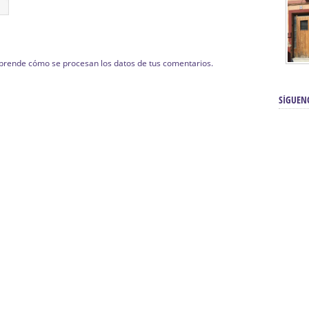
prende cómo se procesan los datos de tus comentarios.
SÍGUEN
renos | Tienda Cofrade | Semana
Averías eléctricas Sevilla | Electricista 
Electricista urgente en Sevilla | Protección c
iendas Online | Posicionamiento:
Chimeneas En Sevilla | Estufas En Sevill
Comprar Neumáticos Baratos Usados, 
flexología Podal Sevilla | Curso de
En Sevilla:
Hipergoma
meopatía:
Hufeland
Tienda de muebles de cocina en el Aljar
 de Acupuntura Sevilla:
Hufeland,
Sevilla | Venta de cocinas en Sanlúcar la Ma
Posicionamiento En Buscadores Sevill
scuela de Naturopatía – Cursos
Posicionamiento Web Sevilla:
Posicionami
uropatía en Sevilla:
Hufeland.
Google.