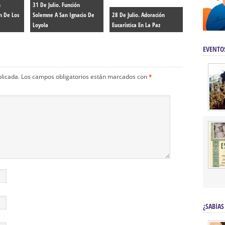
n
31 De Julio. Función
n De Los
Solemne A San Ignacio De
28 De Julio. Adoración
Loyola
Eucarística En La Paz
EVENTO
blicada.
Los campos obligatorios están marcados con
*
¿SABÍAS