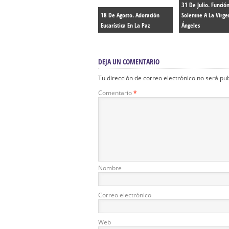
31 De Julio. Funció
18 De Agosto. Adoración
Solemne A La Virge
Eucarística En La Paz
Ángeles
DEJA UN COMENTARIO
Tu dirección de correo electrónico no será pu
Comentario
*
Nombre
Correo electrónico
Web