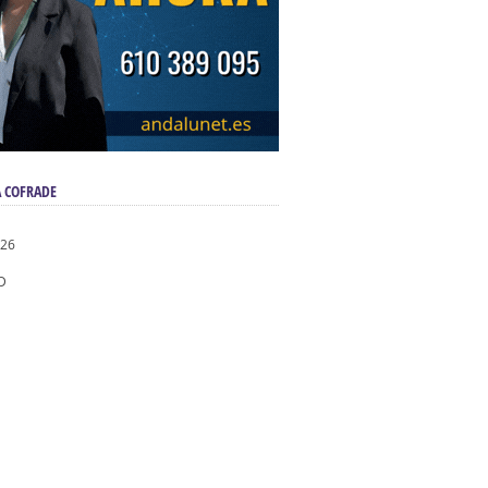
 COFRADE
026
D