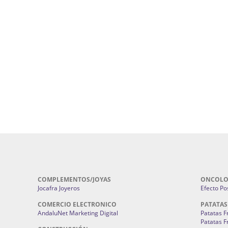
ursos De Formación En Flores De
Agencia De Diseño De Páginas Web En S
Cohetes En Sevilla | Pirotecnia Sevilla | F
ral Sevilla | Terapias Alternativas
Pirotecnia San Bartolomé.
Cerramientos En Sevilla | Cercados Met
r alta joyería Sevilla | Fabricación y
Sevilla:
Cerramientos Gordo.
Pirotecnias En Sevilla | Pirotecnia Sevi
| Fabricación centros de lavado de
Sevilla:
Pirotecnia San Bartolomé.
ches | Autolavados | Lavamascotas:
Complementos De Novia Sevilla | Ma
Complementos De Novia En Sevilla:
Bordado
 | Chatarrerías Sevilla:
Chatarreria
Instalaciones Eléctricas Sevilla | 
Instalaciones.
COMPLEMENTOS/JOYAS
ONCOLO
Jocafra Joyeros
Efecto Pos
COMERCIO ELECTRONICO
PATATAS
AndaluNet Marketing Digital
Patatas F
Patatas F