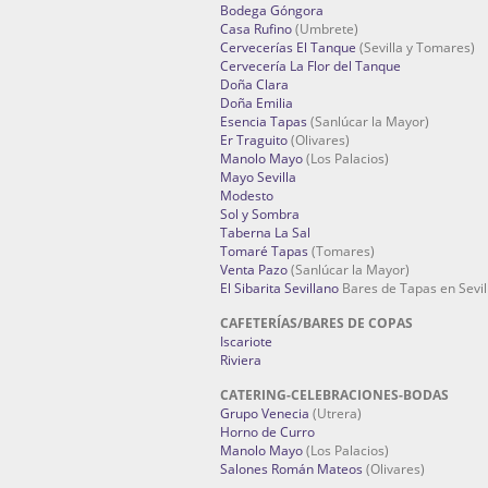
Bodega Góngora
Casa Rufino
(Umbrete)
Cervecerías El Tanque
(Sevilla y Tomares)
Cervecería La Flor del Tanque
Doña Clara
Doña Emilia
Esencia Tapas
(Sanlúcar la Mayor)
Er Traguito
(Olivares)
Manolo Mayo
(Los Palacios)
Mayo Sevilla
Modesto
Sol y Sombra
Taberna La Sal
Tomaré Tapas
(Tomares)
Venta Pazo
(Sanlúcar la Mayor)
El Sibarita Sevillano
Bares de Tapas en Sevil
CAFETERÍAS/BARES DE COPAS
Iscariote
Riviera
CATERING-CELEBRACIONES-BODAS
Grupo Venecia
(Utrera)
Horno de Curro
Manolo Mayo
(Los Palacios)
Salones Román Mateos
(Olivares)