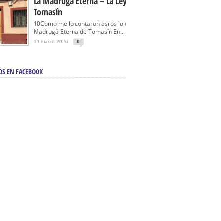
La Madrugá Eterna – La Leyenda De
Tomasín
10Como me lo contaron así os lo cuento… La
Madrugá Eterna de Tomasín En...
10 marzo 2026
0
OS EN FACEBOOK
en Sevilla | Electricista autorizado en Sevilla |
ontra incendios en Sevilla:
3M Instalaciones.
a | Barbacoas En Sevilla:
D&C Chimeneas.
De Segunda Mano, De Ocasión Y Seminuevos
afe | La mejor tienda para comprar cocinas en
yor:
Azul Cocinas.
a. Posiciona Tu Empresa En Primera Página.
ento en buscadores en primera página de