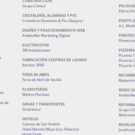
CONSTRUCCIÓN
Grupo Consur
PELUCAS
Efecto Pos
CRISTALERÍA, ALUMINIO Y PVC
Cristaleria Aluminios & Pvc Glasysur
PERITO J
A.L. Medi
DISEÑO Y POSICIONAMIENTO WEB
AndaluNet Marketing Digital
PIROTEC
Pirotecni
ELECTRICISTAS
3M Instalaciones
PIZZERÍA
Pizzería 
A
FABRICACIÓN CENTROS DE LAVADO
Pizzería
Iberbox 3000
Pizzería 
FERIA DE ABRIL
RECAMBI
Feria de Abril de Sevilla
Repuestos
FLORISTERÍAS
REDES S
ias
Melero Floristas
AndaluNet
os de
GRUAS Y TRANSPORTES
REFORM
Grutransur
Grupo C
Reformas 
HOTELES
Casona de San Andrés
REGALO
Hotel Manolo Mayo (Los Palacios)
Jocafra J
Hotel Zaida