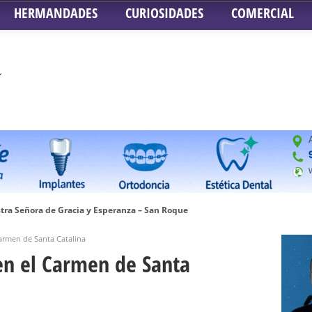
HERMANDADES
CURIOSIDADES
COMERCIAL
tra Señora de Gracia y Esperanza – San Roque
 la Concepción – Hermandad del Silencio
Carmen de Santa Catalina
 Señor ante el paso de Nuestra Señora de la Encarnación Coronada – Herma
 en el Carmen de Santa
oder de Sevilla
n honor de María Santísima en su Soledad – San Lorenzo