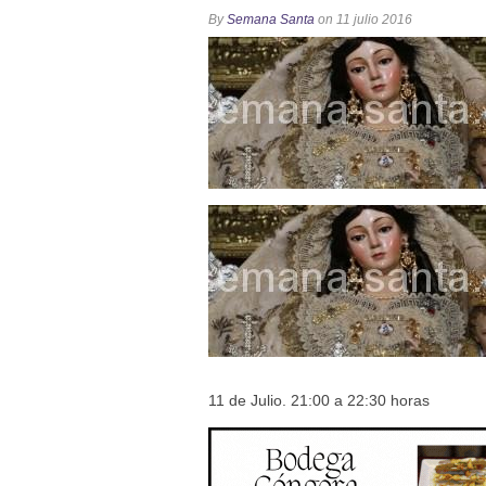
Función Principal de Instituto 
By
Semana Santa
on 11 julio 2016
Besapié y Besamano en la Qui
Gitanos: Besamanos del Señor 
Besamanos del Señor de la Divi
Solemne y devoto Besapiés en 
11 de Julio. 21:00 a 22:30 horas