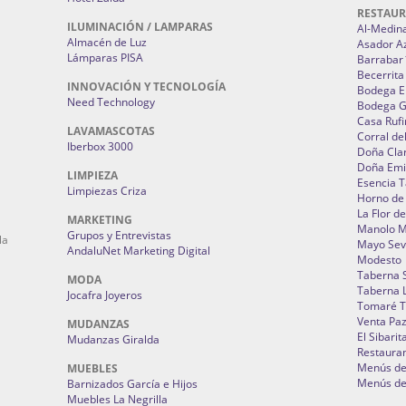
RESTAU
ILUMINACIÓN / LAMPARAS
Al-Medin
Almacén de Luz
Asador A
Lámparas PISA
Barrabar
Becerrita
INNOVACIÓN Y TECNOLOGÍA
Bodega El
Need Technology
Bodega 
Casa Rufi
LAVAMASCOTAS
Corral de
Iberbox 3000
Doña Cla
Doña Emi
LIMPIEZA
Esencia 
Limpiezas Criza
Horno de
La Flor d
MARKETING
Manolo 
Grupos y Entrevistas
la
Mayo Sevi
AndaluNet Marketing Digital
Modesto
Taberna 
MODA
Taberna L
Jocafra Joyeros
Tomaré T
Venta Pa
MUDANZAS
El Sibarit
Mudanzas Giralda
Restauran
Menús de 
MUEBLES
Menús de 
Barnizados García e Hijos
Muebles La Negrilla