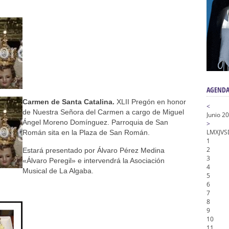
a la Virgen del Valle
nta Angustia
de la Salud
na Misericordia, Vía Crucis y Traslado – Siete Palabras
honor de Nuestro Padre Jesús de la Pasión
AGENDA
Carmen de Santa Catalina.
XLII Pregón en honor
<
de Nuestra Señora del Carmen a cargo de Miguel
Junio 2
Ángel Moreno Domínguez. Parroquia de San
>
L
M
X
J
V
S
Román sita en la Plaza de San Román.
1
2
Estará presentado por Álvaro Pérez Medina
3
«Álvaro Peregil» e intervendrá la Asociación
4
Musical de La Algaba.
5
6
7
8
9
10
11