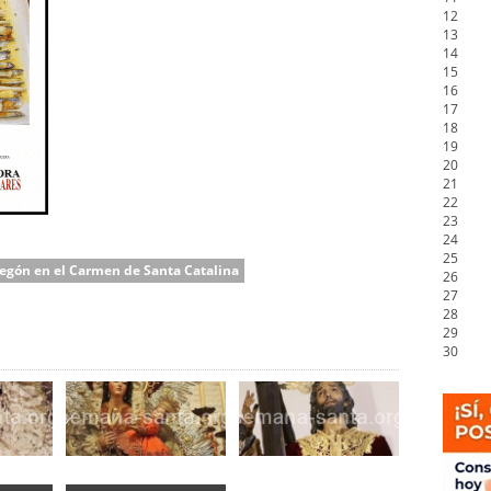
12
13
14
15
16
17
18
19
20
21
22
23
24
25
egón en el Carmen de Santa Catalina
26
27
28
29
30