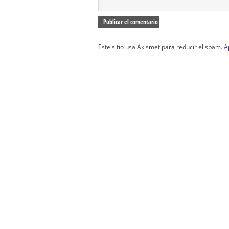
Este sitio usa Akismet para reducir el spam.
A
Confección Túnicas Y Antifaces De Naza
Santa:
La Casa del Nazareno.
Diseño Páginas Web Sevilla | Creación T
AndaluNet
Curso de Quiromasaje Sevilla | Curso de Re
Drenaje Linfático Sevilla | Curso básico de Ho
Cursos de Quiromasaje Sevilla | Cursos
escuela de naturismo.
Cursos de Naturopatia en Sevilla – E
presencial de naturopatía – Dónde estudiar Nat