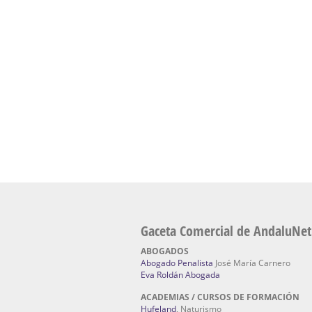
Academia En Sevilla Especializada En C
Bach
: Hufeland, escuela de naturismo.
Escuela Naturismo Sevilla | Medicina Natu
Sevilla
: Hufeland, escuela de naturismo.
Fabricación de Alta Joyería en Sevilla | Talle
reparación de joyas Sevilla:
Jocafra Joyeros.
Fabricante máquinas de lavado de coches 
coches | Instaladores boxes de lavado de co
IBERBOX 3000.
Chatarrerías | Chatarras, Metales, Residuos
El Pino
Gaceta Comercial de AndaluNet
ABOGADOS
Abogado Penalista
José María Carnero
Eva Roldán Abogada
ACADEMIAS / CURSOS DE FORMACIÓN
Hufeland
, Naturismo