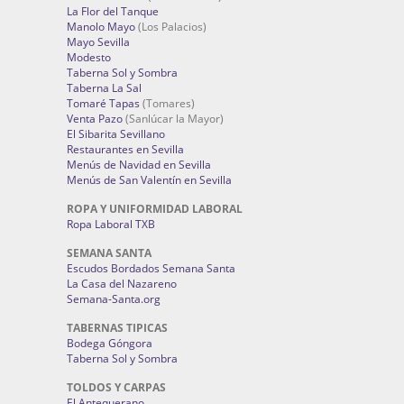
La Flor del Tanque
Manolo Mayo
(Los Palacios)
Mayo Sevilla
Modesto
Taberna Sol y Sombra
Taberna La Sal
Tomaré Tapas
(Tomares)
Venta Pazo
(Sanlúcar la Mayor)
El Sibarita Sevillano
Restaurantes en Sevilla
Menús de Navidad en Sevilla
Menús de San Valentín en Sevilla
ROPA Y UNIFORMIDAD LABORAL
Ropa Laboral TXB
SEMANA SANTA
Escudos Bordados Semana Santa
La Casa del Nazareno
Semana-Santa.org
TABERNAS TIPICAS
Bodega Góngora
Taberna Sol y Sombra
TOLDOS Y CARPAS
El Antequerano