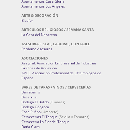
Apartamentos Casa Gloria
Apartamentos Los Angeles
ARTE & DECORACIÓN
Blasfor
ARTICULOS RELIGIOSOS / SEMANA SANTA
La Casa del Nazareno
ASESORIA FISCAL, LABORAL, CONTABLE
Perdomo Asesores
ASOCIACIONES
Aseigraf. Asociación Empresarial de Industrias
Gráficas de Andalucía
APOE. Asociación Profesional de Oftalmólogos de
España
BARES DE TAPAS / VINOS / CERVECERÍAS
Barrabar´s
Becerrita
Bodega El Bólido
(Olivares)
Bodega Góngora
Casa Rufino
(Umbrete)
Cervecerías El Tanque
(Sevilla y Tomares)
Cervecería La Flor del Tanque
Doña Clara