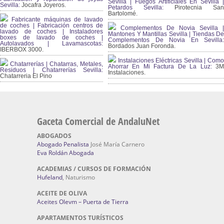
Sevilla | Fuegos Artificiales En Sevilla |
Sevilla:
Jocafra Joyeros.
Petardos Sevilla:
Pirotecnia San
Bartolomé.
Fabricante máquinas de lavado
de coches | Fabricación centros de
Complementos De Novia Sevilla |
lavado de coches | Instaladores
Mantones Y Mantillas Sevilla | Tiendas De
boxes de lavado de coches |
Complementos De Novia En Sevilla:
Autolavados | Lavamascotas:
Bordados Juan Foronda.
IBERBOX 3000.
Instalaciones Eléctricas Sevilla | Como
Chatarrerías | Chatarras, Metales,
Ahorrar En Mi Factura De La Luz:
3
Residuos | Chatarrerías Sevilla:
Instalaciones.
Chatarreria El Pino
Gaceta Comercial de AndaluNet
ABOGADOS
Abogado Penalista
José María Carnero
Eva Roldán Abogada
ACADEMIAS / CURSOS DE FORMACIÓN
Hufeland
, Naturismo
ACEITE DE OLIVA
Aceites Olevm – Puerta de Tierra
APARTAMENTOS TURÍSTICOS