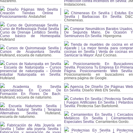
Nazareno.
Protección contra incendios en Sevilla:
3
Instalaciones.
Diseño Páginas Web Sevilla |
Creación Tiendas Online |
Chimeneas En Sevilla | Estufas En
Posicionamiento:
AndaluNet
Sevilla | Barbacoas En Sevilla:
D&
Chimeneas.
Curso de Quiromasaje Sevilla |
Curso de Reflexología Podal Sevilla |
Comprar Neumáticos Baratos Usados,
Curso de Drenaje Linfático Sevilla |
De Segunda Mano, De Ocasión Y
Curso básico de Homeopatía:
Seminuevos En Sevilla:
Hipergoma
Hufeland
Tienda de muebles de cocina en el
Cursos de Quiromasaje Sevilla |
Aljarafe | La mejor tienda para comprar
Cursos de Acupuntura Sevilla:
cocinas en Sevilla | Venta de cocinas en
Hufeland, escuela de naturismo.
Sanlúcar la Mayor:
Azul Cocinas.
Cursos de Naturopatia en Sevilla
Posicionamiento En Buscadores
– Escuela de Naturopatía – Cursos
Sevilla. Posiciona Tu Empresa En Primera
presencial de naturopatía – Dónde
Página. Posicionamiento Web Sevilla:
estudiar Naturopatía en Sevilla:
Posicionamiento en buscadores en
Hufeland.
primera página de Google.
Academia En Sevilla
Agencia De Diseño De Páginas Web
Especializada En Cursos De
En Sevilla:
Diseño Web EN Sevilla.
Formación En Flores De Bach
:
Hufeland, escuela de naturismo.
Cohetes En Sevilla | Pirotecnia Sevilla
| Fuegos Artificiales En Sevilla | Petardos
Escuela Naturismo Sevilla |
Sevilla:
Pirotecnia San Bartolomé.
Medicina Natural Sevilla | Terapias
Alternativas Sevilla
: Hufeland,
Cerramientos En Sevilla | Cercados
escuela de naturismo.
Metálicos En Sevilla | Cerramientos
Especiales Sevilla:
Cerramientos Gordo.
Fabricación de Alta Joyería en
Sevilla | Taller alta joyería Sevilla |
Pirotecnias En Sevilla | Pirotecnia
Fabricación y reparación de joyas