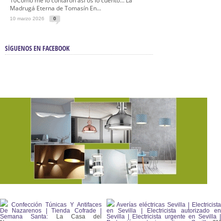
10Como me lo contaron así os lo cuento… La
Madrugá Eterna de Tomasín En...
10 marzo 2026
0
SÍGUENOS EN FACEBOOK
Confección Túnicas Y Antifaces
Averías eléctricas Sevilla | Electricista
De Nazarenos | Tienda Cofrade |
en Sevilla | Electricista autorizado en
Semana Santa:
La Casa del
Sevilla | Electricista urgente en Sevilla |