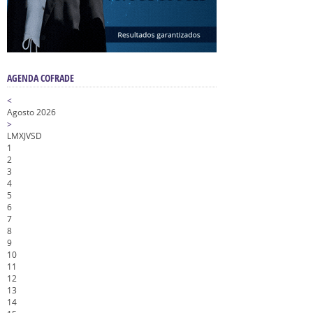
AGENDA COFRADE
<
Agosto 2026
>
L
M
X
J
V
S
D
1
2
3
4
5
6
7
8
9
10
11
12
13
14