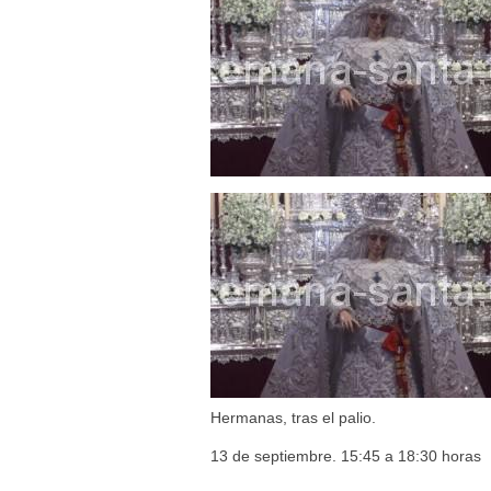
Besamanos del Señor de la Divi
Solemne y devoto Besapiés en 
Misa Solemne en honor a Nues
Hermanas, tras el palio.
13 de septiembre. 15:45 a 18:30 horas