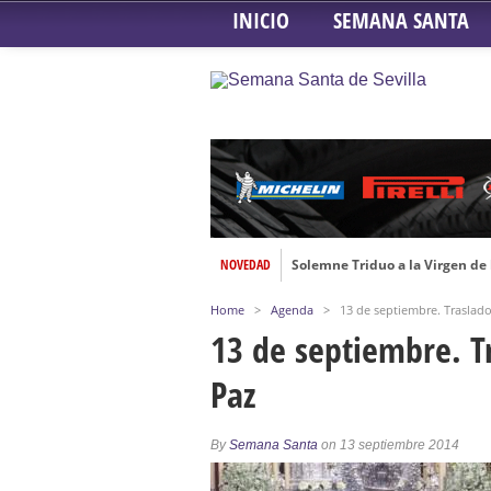
INICIO
SEMANA SANTA
NOVEDAD
Solemne Triduo a la Virgen de
Función de la Anunciación del
Home
>
Agenda
>
13 de septiembre. Traslado
Besamanos al Señor del Gran P
13 de septiembre. Tr
Solemne y devoto Besamanos e
Paz
Función Principal de Instituto 
Besapié y Besamano en la Qui
By
Semana Santa
on 13 septiembre 2014
Gitanos: Besamanos del Señor 