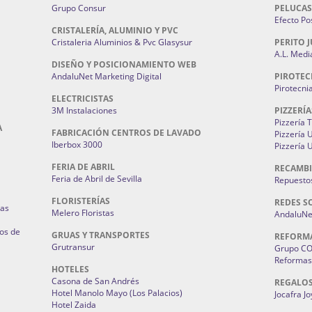
Grupo Consur
PELUCAS
Efecto Pos
CRISTALERÍA, ALUMINIO Y PVC
Cristaleria Aluminios & Pvc Glasysur
PERITO J
A.L. Medi
DISEÑO Y POSICIONAMIENTO WEB
AndaluNet Marketing Digital
PIROTEC
Pirotecni
ELECTRICISTAS
3M Instalaciones
PIZZERÍA
Pizzería 
A
FABRICACIÓN CENTROS DE LAVADO
Pizzería
Iberbox 3000
Pizzería 
FERIA DE ABRIL
RECAMBI
Feria de Abril de Sevilla
Repuestos
FLORISTERÍAS
REDES S
ias
Melero Floristas
AndaluNet
os de
GRUAS Y TRANSPORTES
REFORM
Grutransur
Grupo C
Reformas 
HOTELES
Casona de San Andrés
REGALO
Hotel Manolo Mayo (Los Palacios)
Jocafra J
Hotel Zaida