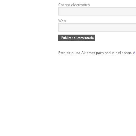
Correo electrónico
Web
Este sitio usa Akismet para reducir el spam.
A
Confección Túnicas Y Antifaces De Naza
Santa:
La Casa del Nazareno.
Diseño Páginas Web Sevilla | Creación T
AndaluNet
Curso de Quiromasaje Sevilla | Curso de Re
Drenaje Linfático Sevilla | Curso básico de Ho
Cursos de Quiromasaje Sevilla | Cursos
escuela de naturismo.
Cursos de Naturopatia en Sevilla – E
presencial de naturopatía – Dónde estudiar Nat