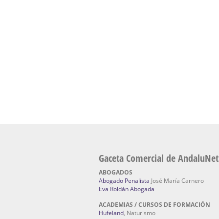
Academia En Sevilla Especializada En C
Bach
: Hufeland, escuela de naturismo.
Escuela Naturismo Sevilla | Medicina Natu
Sevilla
: Hufeland, escuela de naturismo.
Fabricación de Alta Joyería en Sevilla | Talle
reparación de joyas Sevilla:
Jocafra Joyeros.
Fabricante máquinas de lavado de coches 
coches | Instaladores boxes de lavado de co
IBERBOX 3000.
Chatarrerías | Chatarras, Metales, Residuos
El Pino
Gaceta Comercial de AndaluNet
ABOGADOS
Abogado Penalista
José María Carnero
Eva Roldán Abogada
ACADEMIAS / CURSOS DE FORMACIÓN
Hufeland
, Naturismo