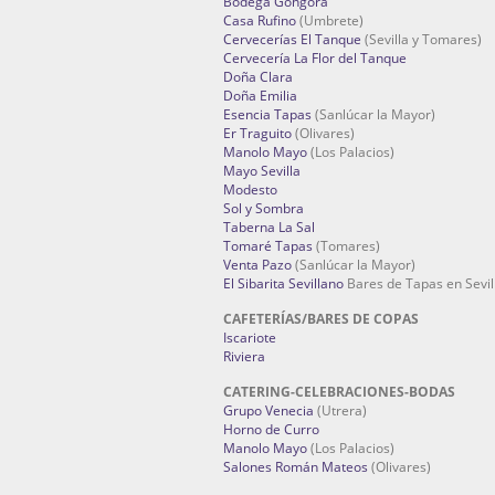
Bodega Góngora
Casa Rufino
(Umbrete)
Cervecerías El Tanque
(Sevilla y Tomares)
Cervecería La Flor del Tanque
Doña Clara
Doña Emilia
Esencia Tapas
(Sanlúcar la Mayor)
Er Traguito
(Olivares)
Manolo Mayo
(Los Palacios)
Mayo Sevilla
Modesto
Sol y Sombra
Taberna La Sal
Tomaré Tapas
(Tomares)
Venta Pazo
(Sanlúcar la Mayor)
El Sibarita Sevillano
Bares de Tapas en Sevil
CAFETERÍAS/BARES DE COPAS
Iscariote
Riviera
CATERING-CELEBRACIONES-BODAS
Grupo Venecia
(Utrera)
Horno de Curro
Manolo Mayo
(Los Palacios)
Salones Román Mateos
(Olivares)