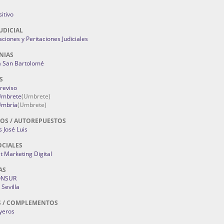
itivo
UDICIAL
aciones y Peritaciones Judiciales
NIAS
a San Bartolomé
S
Treviso
 Umbrete
(Umbrete)
Umbría
(Umbrete)
OS / AUTOREPUESTOS
 José Luis
OCIALES
 Marketing Digital
AS
ONSUR
Sevilla
S / COMPLEMENTOS
oyeros