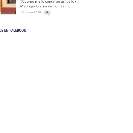
10Como me lo contaron así os lo cuento… La
Madrugá Eterna de Tomasín En...
10 marzo 2026
0
OS EN FACEBOOK
en Sevilla | Electricista autorizado en Sevilla |
ontra incendios en Sevilla:
3M Instalaciones.
a | Barbacoas En Sevilla:
D&C Chimeneas.
De Segunda Mano, De Ocasión Y Seminuevos
afe | La mejor tienda para comprar cocinas en
yor:
Azul Cocinas.
a. Posiciona Tu Empresa En Primera Página.
ento en buscadores en primera página de