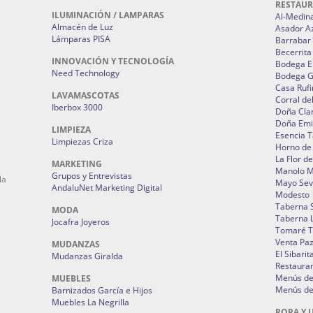
RESTAU
ILUMINACIÓN / LAMPARAS
Al-Medin
Almacén de Luz
Asador A
Lámparas PISA
Barrabar
Becerrita
INNOVACIÓN Y TECNOLOGÍA
Bodega El
Need Technology
Bodega 
Casa Rufi
LAVAMASCOTAS
Corral de
Iberbox 3000
Doña Cla
Doña Emi
LIMPIEZA
Esencia 
Limpiezas Criza
Horno de
La Flor d
MARKETING
Manolo 
Grupos y Entrevistas
la
Mayo Sevi
AndaluNet Marketing Digital
Modesto
Taberna 
MODA
Taberna L
Jocafra Joyeros
Tomaré T
Venta Pa
MUDANZAS
El Sibarit
Mudanzas Giralda
Restauran
Menús de 
MUEBLES
Menús de 
Barnizados García e Hijos
Muebles La Negrilla
ROPA Y 