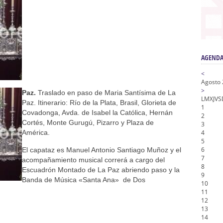
na Misericordia, Vía Crucis y Traslado – Siete Palabras
honor de Nuestro Padre Jesús de la Pasión
tra Señora de Gracia y Esperanza – San Roque
AGENDA
<
Agosto
>
Paz.
Traslado en paso de Maria Santísima de La
L
M
X
J
V
S
Paz. Itinerario: Río de la Plata, Brasil, Glorieta de
1
Covadonga, Avda. de Isabel la Católica, Hernán
2
Cortés, Monte Gurugú, Pizarro y Plaza de
3
América.
4
5
6
El capataz es Manuel Antonio Santiago Muñoz y el
7
acompañamiento musical correrá a cargo del
8
Escuadrón Montado de La Paz abriendo paso y la
9
Banda de Música «Santa Ana» de Dos
10
11
12
13
14