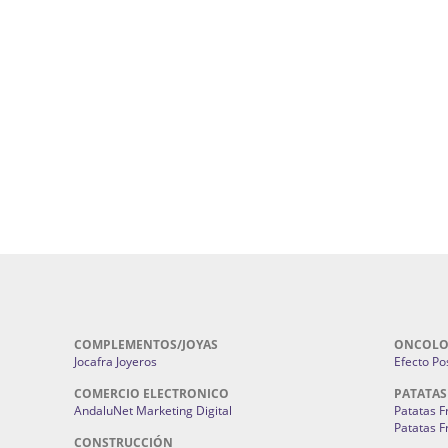
ursos De Formación En Flores De
Agencia De Diseño De Páginas Web En S
Cohetes En Sevilla | Pirotecnia Sevilla | F
ral Sevilla | Terapias Alternativas
Pirotecnia San Bartolomé.
Cerramientos En Sevilla | Cercados Met
r alta joyería Sevilla | Fabricación y
Sevilla:
Cerramientos Gordo.
Pirotecnias En Sevilla | Pirotecnia Sevi
| Fabricación centros de lavado de
Sevilla:
Pirotecnia San Bartolomé.
ches | Autolavados | Lavamascotas:
Complementos De Novia Sevilla | Ma
Complementos De Novia En Sevilla:
Bordado
 | Chatarrerías Sevilla:
Chatarreria
Instalaciones Eléctricas Sevilla | 
Instalaciones.
COMPLEMENTOS/JOYAS
ONCOLO
Jocafra Joyeros
Efecto Pos
COMERCIO ELECTRONICO
PATATAS
AndaluNet Marketing Digital
Patatas F
Patatas F
CONSTRUCCIÓN