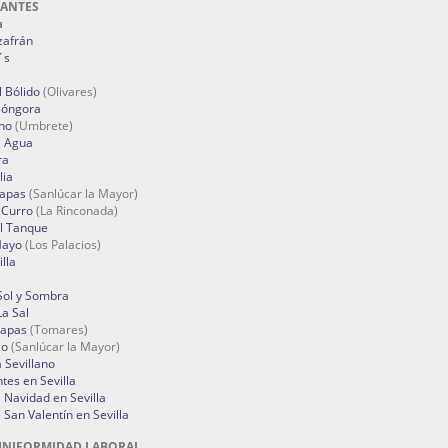
RANTES
a
zafrán
´s
 Bólido
(Olivares)
Góngora
no
(Umbrete)
l Agua
ra
lia
Tapas
(Sanlúcar la Mayor)
 Curro
(La Rinconada)
el Tanque
Mayo
(Los Palacios)
lla
Sol y Sombra
a Sal
apas
(Tomares)
zo
(Sanlúcar la Mayor)
a Sevillano
tes en Sevilla
Navidad en Sevilla
San Valentín en Sevilla
UNIFORMIDAD LABORAL