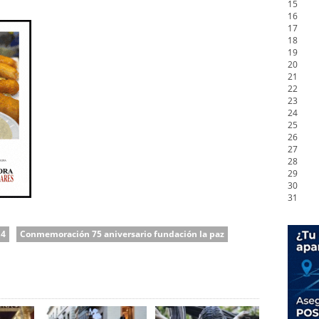
15
16
17
18
19
20
21
22
23
24
25
26
27
28
29
30
31
14
Conmemoración 75 aniversario fundación la paz