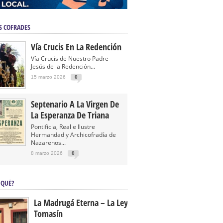
S COFRADES
Vía Crucis En La Redención
Vía Crucis de Nuestro Padre
Jesús de la Redención...
15 marzo 2026
0
Septenario A La Virgen De
La Esperanza De Triana
Pontificia, Real e Ilustre
Hermandad y Archicofradía de
Nazarenos...
8 marzo 2026
0
 QUÉ?
La Madrugá Eterna – La Leyenda De
Tomasín