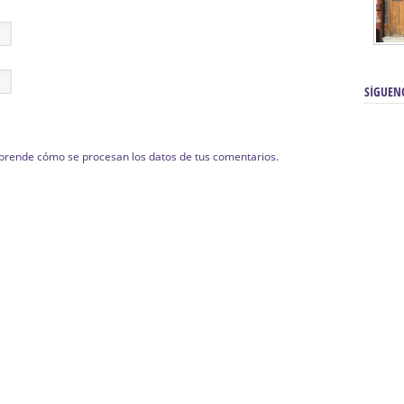
SÍGUEN
prende cómo se procesan los datos de tus comentarios.
renos | Tienda Cofrade | Semana
Averías eléctricas Sevilla | Electricista 
Electricista urgente en Sevilla | Protección c
iendas Online | Posicionamiento:
Chimeneas En Sevilla | Estufas En Sevill
Comprar Neumáticos Baratos Usados, 
flexología Podal Sevilla | Curso de
En Sevilla:
Hipergoma
meopatía:
Hufeland
Tienda de muebles de cocina en el Aljar
 de Acupuntura Sevilla:
Hufeland,
Sevilla | Venta de cocinas en Sanlúcar la Ma
Posicionamiento En Buscadores Sevill
scuela de Naturopatía – Cursos
Posicionamiento Web Sevilla:
Posicionami
uropatía en Sevilla:
Hufeland.
Google.