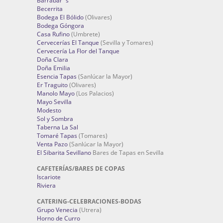
Barrabar´s
Becerrita
Bodega El Bólido
(Olivares)
Bodega Góngora
Casa Rufino
(Umbrete)
Cervecerías El Tanque
(Sevilla y Tomares)
Cervecería La Flor del Tanque
Doña Clara
Doña Emilia
Esencia Tapas
(Sanlúcar la Mayor)
Er Traguito
(Olivares)
Manolo Mayo
(Los Palacios)
Mayo Sevilla
Modesto
Sol y Sombra
Taberna La Sal
Tomaré Tapas
(Tomares)
Venta Pazo
(Sanlúcar la Mayor)
El Sibarita Sevillano
Bares de Tapas en Sevilla
CAFETERÍAS/BARES DE COPAS
Iscariote
Riviera
CATERING-CELEBRACIONES-BODAS
Grupo Venecia
(Utrera)
Horno de Curro