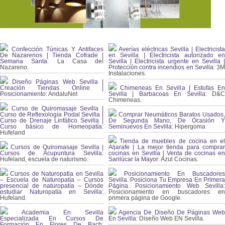
Confección Túnicas Y Antifaces
Averías eléctricas Sevilla | Electricista
De Nazarenos | Tienda Cofrade |
en Sevilla | Electricista autorizado en
Semana Santa:
La Casa del
Sevilla | Electricista urgente en Sevilla |
Nazareno.
Protección contra incendios en Sevilla:
3
Instalaciones.
Diseño Páginas Web Sevilla |
Creación Tiendas Online |
Chimeneas En Sevilla | Estufas En
Posicionamiento:
AndaluNet
Sevilla | Barbacoas En Sevilla:
D&
Chimeneas.
Curso de Quiromasaje Sevilla |
Curso de Reflexología Podal Sevilla |
Comprar Neumáticos Baratos Usados,
Curso de Drenaje Linfático Sevilla |
De Segunda Mano, De Ocasión Y
Curso básico de Homeopatía:
Seminuevos En Sevilla:
Hipergoma
Hufeland
Tienda de muebles de cocina en el
Cursos de Quiromasaje Sevilla |
Aljarafe | La mejor tienda para comprar
Cursos de Acupuntura Sevilla:
cocinas en Sevilla | Venta de cocinas en
Hufeland, escuela de naturismo.
Sanlúcar la Mayor:
Azul Cocinas.
Cursos de Naturopatia en Sevilla
Posicionamiento En Buscadores
– Escuela de Naturopatía – Cursos
Sevilla. Posiciona Tu Empresa En Primera
presencial de naturopatía – Dónde
Página. Posicionamiento Web Sevilla:
estudiar Naturopatía en Sevilla:
Posicionamiento en buscadores en
Hufeland.
primera página de Google.
Academia En Sevilla
Agencia De Diseño De Páginas Web
Especializada En Cursos De
En Sevilla:
Diseño Web EN Sevilla.
Formación En Flores De Bach
: