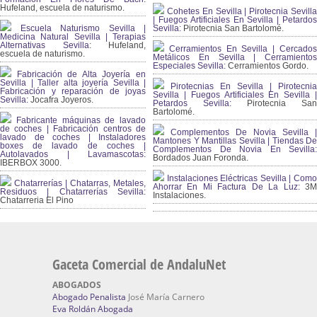
Hufeland, escuela de naturismo.
Cohetes En Sevilla | Pirotecnia Sevilla
| Fuegos Artificiales En Sevilla | Petardos
Escuela Naturismo Sevilla |
Sevilla:
Pirotecnia San Bartolomé.
Medicina Natural Sevilla | Terapias
Alternativas Sevilla
: Hufeland,
Cerramientos En Sevilla | Cercados
escuela de naturismo.
Metálicos En Sevilla | Cerramientos
Especiales Sevilla:
Cerramientos Gordo.
Fabricación de Alta Joyería en
Sevilla | Taller alta joyería Sevilla |
Pirotecnias En Sevilla | Pirotecnia
Fabricación y reparación de joyas
Sevilla | Fuegos Artificiales En Sevilla |
Sevilla:
Jocafra Joyeros.
Petardos Sevilla:
Pirotecnia San
Bartolomé.
Fabricante máquinas de lavado
de coches | Fabricación centros de
Complementos De Novia Sevilla |
lavado de coches | Instaladores
Mantones Y Mantillas Sevilla | Tiendas De
boxes de lavado de coches |
Complementos De Novia En Sevilla:
Autolavados | Lavamascotas:
Bordados Juan Foronda.
IBERBOX 3000.
Instalaciones Eléctricas Sevilla | Como
Chatarrerías | Chatarras, Metales,
Ahorrar En Mi Factura De La Luz:
3
Residuos | Chatarrerías Sevilla:
Instalaciones.
Chatarreria El Pino
Gaceta Comercial de AndaluNet
ABOGADOS
Abogado Penalista
José María Carnero
Eva Roldán Abogada