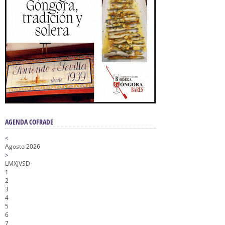
AGENDA COFRADE
<
Agosto 2026
>
L
M
X
J
V
S
D
1
2
3
4
5
6
7