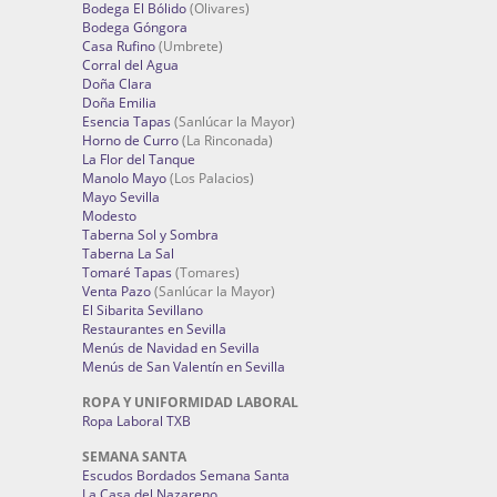
Bodega El Bólido
(Olivares)
Bodega Góngora
Casa Rufino
(Umbrete)
Corral del Agua
Doña Clara
Doña Emilia
Esencia Tapas
(Sanlúcar la Mayor)
Horno de Curro
(La Rinconada)
La Flor del Tanque
Manolo Mayo
(Los Palacios)
Mayo Sevilla
Modesto
Taberna Sol y Sombra
Taberna La Sal
Tomaré Tapas
(Tomares)
Venta Pazo
(Sanlúcar la Mayor)
El Sibarita Sevillano
Restaurantes en Sevilla
Menús de Navidad en Sevilla
Menús de San Valentín en Sevilla
ROPA Y UNIFORMIDAD LABORAL
Ropa Laboral TXB
SEMANA SANTA
Escudos Bordados Semana Santa
La Casa del Nazareno