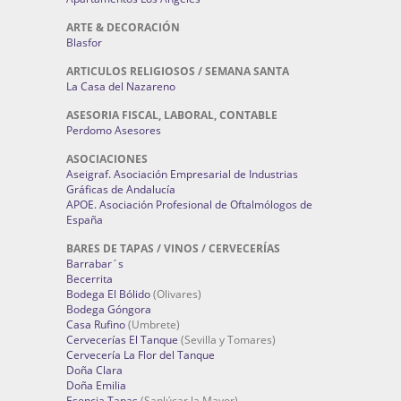
ARTE & DECORACIÓN
Blasfor
ARTICULOS RELIGIOSOS / SEMANA SANTA
La Casa del Nazareno
ASESORIA FISCAL, LABORAL, CONTABLE
Perdomo Asesores
ASOCIACIONES
Aseigraf. Asociación Empresarial de Industrias
Gráficas de Andalucía
APOE. Asociación Profesional de Oftalmólogos de
España
BARES DE TAPAS / VINOS / CERVECERÍAS
Barrabar´s
Becerrita
Bodega El Bólido
(Olivares)
Bodega Góngora
Casa Rufino
(Umbrete)
Cervecerías El Tanque
(Sevilla y Tomares)
Cervecería La Flor del Tanque
Doña Clara
Doña Emilia
Esencia Tapas
(Sanlúcar la Mayor)