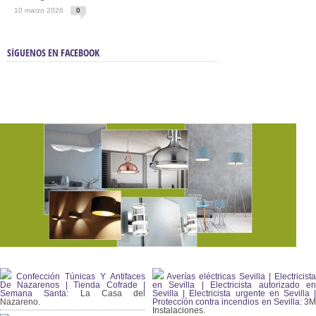
10 marzo 2026
0
SÍGUENOS EN FACEBOOK
Confección Túnicas Y Antifaces
Averías eléctricas Sevilla | Electricista
De Nazarenos | Tienda Cofrade |
en Sevilla | Electricista autorizado en
Semana Santa:
La Casa del
Sevilla | Electricista urgente en Sevilla |
Nazareno.
Protección contra incendios en Sevilla:
3
Instalaciones.