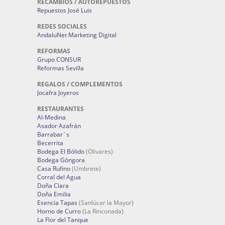
RECAMBIOS / AUTOREPUESTOS
Repuestos José Luis
REDES SOCIALES
AndaluNet Marketing Digital
REFORMAS
Grupo CONSUR
Reformas Sevilla
REGALOS / COMPLEMENTOS
Jocafra Joyeros
RESTAURANTES
Al-Medina
Asador Azafrán
Barrabar´s
Becerrita
Bodega El Bólido
(Olivares)
Bodega Góngora
Casa Rufino
(Umbrete)
Corral del Agua
Doña Clara
Doña Emilia
Esencia Tapas
(Sanlúcar la Mayor)
Horno de Curro
(La Rinconada)
La Flor del Tanque