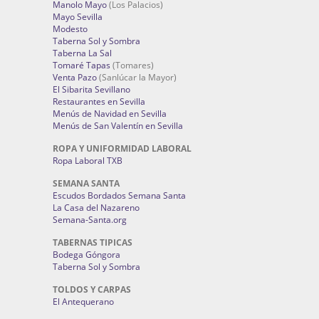
Manolo Mayo
(Los Palacios)
Mayo Sevilla
Modesto
Taberna Sol y Sombra
Taberna La Sal
Tomaré Tapas
(Tomares)
Venta Pazo
(Sanlúcar la Mayor)
El Sibarita Sevillano
Restaurantes en Sevilla
Menús de Navidad en Sevilla
Menús de San Valentín en Sevilla
ROPA Y UNIFORMIDAD LABORAL
Ropa Laboral TXB
SEMANA SANTA
Escudos Bordados Semana Santa
La Casa del Nazareno
Semana-Santa.org
TABERNAS TIPICAS
Bodega Góngora
Taberna Sol y Sombra
TOLDOS Y CARPAS
El Antequerano