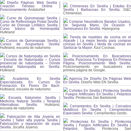
Diseño Páginas Web Sevilla |
Creación Tiendas Online |
Chimeneas En Sevilla | Estufas En
Posicionamiento:
AndaluNet
Sevilla | Barbacoas En Sevilla:
D&
Chimeneas.
Curso de Quiromasaje Sevilla |
Curso de Reflexología Podal Sevilla |
Comprar Neumáticos Baratos Usados,
Curso de Drenaje Linfático Sevilla |
De Segunda Mano, De Ocasión Y
Curso básico de Homeopatía:
Seminuevos En Sevilla:
Hipergoma
Hufeland
Tienda de muebles de cocina en el
Cursos de Quiromasaje Sevilla |
Aljarafe | La mejor tienda para comprar
Cursos de Acupuntura Sevilla:
cocinas en Sevilla | Venta de cocinas en
Hufeland, escuela de naturismo.
Sanlúcar la Mayor:
Azul Cocinas.
Cursos de Naturopatia en Sevilla
Posicionamiento En Buscadores
– Escuela de Naturopatía – Cursos
Sevilla. Posiciona Tu Empresa En Primera
presencial de naturopatía – Dónde
Página. Posicionamiento Web Sevilla:
estudiar Naturopatía en Sevilla:
Posicionamiento en buscadores en
Hufeland.
primera página de Google.
Academia En Sevilla
Agencia De Diseño De Páginas Web
Especializada En Cursos De
En Sevilla:
Diseño Web EN Sevilla.
Formación En Flores De Bach
:
Hufeland, escuela de naturismo.
Cohetes En Sevilla | Pirotecnia Sevilla
| Fuegos Artificiales En Sevilla | Petardos
Escuela Naturismo Sevilla |
Sevilla:
Pirotecnia San Bartolomé.
Medicina Natural Sevilla | Terapias
Alternativas Sevilla
: Hufeland,
Cerramientos En Sevilla | Cercados
escuela de naturismo.
Metálicos En Sevilla | Cerramientos
Especiales Sevilla:
Cerramientos Gordo.
Fabricación de Alta Joyería en
Sevilla | Taller alta joyería Sevilla |
Pirotecnias En Sevilla | Pirotecnia
Fabricación y reparación de joyas
Sevilla | Fuegos Artificiales En Sevilla |
Sevilla:
Jocafra Joyeros.
Petardos Sevilla:
Pirotecnia San