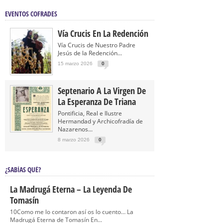
EVENTOS COFRADES
Vía Crucis En La Redención
Vía Crucis de Nuestro Padre
Jesús de la Redención...
15 marzo 2026
0
Septenario A La Virgen De
La Esperanza De Triana
Pontificia, Real e Ilustre
Hermandad y Archicofradía de
Nazarenos...
8 marzo 2026
0
¿SABÍAS QUÉ?
La Madrugá Eterna – La Leyenda De
Tomasín
10Como me lo contaron así os lo cuento… La
Madrugá Eterna de Tomasín En...