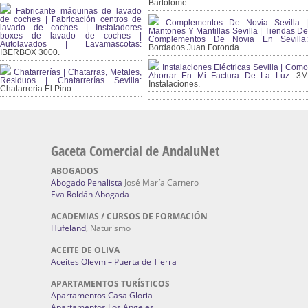
Bartolomé.
Fabricante máquinas de lavado
de coches | Fabricación centros de
Complementos De Novia Sevilla |
lavado de coches | Instaladores
Mantones Y Mantillas Sevilla | Tiendas De
boxes de lavado de coches |
Complementos De Novia En Sevilla:
Autolavados | Lavamascotas:
Bordados Juan Foronda.
IBERBOX 3000.
Instalaciones Eléctricas Sevilla | Como
Chatarrerías | Chatarras, Metales,
Ahorrar En Mi Factura De La Luz:
3
Residuos | Chatarrerías Sevilla:
Instalaciones.
Chatarreria El Pino
Gaceta Comercial de AndaluNet
ABOGADOS
Abogado Penalista
José María Carnero
Eva Roldán Abogada
ACADEMIAS / CURSOS DE FORMACIÓN
Hufeland
, Naturismo
ACEITE DE OLIVA
Aceites Olevm – Puerta de Tierra
APARTAMENTOS TURÍSTICOS
Apartamentos Casa Gloria
Apartamentos Los Angeles