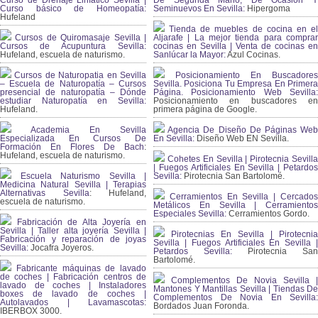
Curso de Drenaje Linfático Sevilla |
De Segunda Mano, De Ocasión Y
Curso básico de Homeopatía:
Seminuevos En Sevilla:
Hipergoma
Hufeland
Tienda de muebles de cocina en el
Cursos de Quiromasaje Sevilla |
Aljarafe | La mejor tienda para comprar
Cursos de Acupuntura Sevilla:
cocinas en Sevilla | Venta de cocinas en
Hufeland, escuela de naturismo.
Sanlúcar la Mayor:
Azul Cocinas.
Cursos de Naturopatia en Sevilla
Posicionamiento En Buscadores
– Escuela de Naturopatía – Cursos
Sevilla. Posiciona Tu Empresa En Primera
presencial de naturopatía – Dónde
Página. Posicionamiento Web Sevilla:
estudiar Naturopatía en Sevilla:
Posicionamiento en buscadores en
Hufeland.
primera página de Google.
Academia En Sevilla
Agencia De Diseño De Páginas Web
Especializada En Cursos De
En Sevilla:
Diseño Web EN Sevilla.
Formación En Flores De Bach
:
Hufeland, escuela de naturismo.
Cohetes En Sevilla | Pirotecnia Sevilla
| Fuegos Artificiales En Sevilla | Petardos
Escuela Naturismo Sevilla |
Sevilla:
Pirotecnia San Bartolomé.
Medicina Natural Sevilla | Terapias
Alternativas Sevilla
: Hufeland,
Cerramientos En Sevilla | Cercados
escuela de naturismo.
Metálicos En Sevilla | Cerramientos
Especiales Sevilla:
Cerramientos Gordo.
Fabricación de Alta Joyería en
Sevilla | Taller alta joyería Sevilla |
Pirotecnias En Sevilla | Pirotecnia
Fabricación y reparación de joyas
Sevilla | Fuegos Artificiales En Sevilla |
Sevilla:
Jocafra Joyeros.
Petardos Sevilla:
Pirotecnia San
Bartolomé.
Fabricante máquinas de lavado
de coches | Fabricación centros de
Complementos De Novia Sevilla |
lavado de coches | Instaladores
Mantones Y Mantillas Sevilla | Tiendas De
boxes de lavado de coches |
Complementos De Novia En Sevilla:
Autolavados | Lavamascotas:
Bordados Juan Foronda.
IBERBOX 3000.