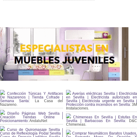
Confección Túnicas Y Antifaces
Averías eléctricas Sevilla | Electricista
De Nazarenos | Tienda Cofrade |
en Sevilla | Electricista autorizado en
Semana Santa:
La Casa del
Sevilla | Electricista urgente en Sevilla |
Nazareno.
Protección contra incendios en Sevilla:
3
Instalaciones.
Diseño Páginas Web Sevilla |
Creación Tiendas Online |
Chimeneas En Sevilla | Estufas En
Posicionamiento:
AndaluNet
Sevilla | Barbacoas En Sevilla:
D&
Chimeneas.
Curso de Quiromasaje Sevilla |
Curso de Reflexología Podal Sevilla |
Comprar Neumáticos Baratos Usados,