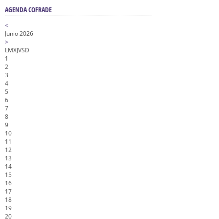
AGENDA COFRADE
<
Junio 2026
>
L
M
X
J
V
S
D
1
2
3
4
5
6
7
8
9
10
11
12
13
14
15
16
17
18
19
20