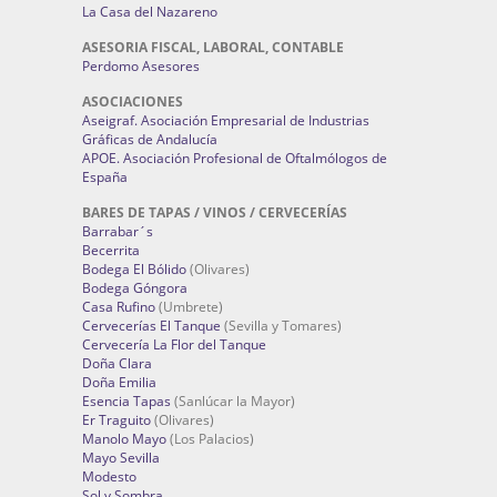
La Casa del Nazareno
ASESORIA FISCAL, LABORAL, CONTABLE
Perdomo Asesores
ASOCIACIONES
Aseigraf. Asociación Empresarial de Industrias
Gráficas de Andalucía
APOE. Asociación Profesional de Oftalmólogos de
España
BARES DE TAPAS / VINOS / CERVECERÍAS
Barrabar´s
Becerrita
Bodega El Bólido
(Olivares)
Bodega Góngora
Casa Rufino
(Umbrete)
Cervecerías El Tanque
(Sevilla y Tomares)
Cervecería La Flor del Tanque
Doña Clara
Doña Emilia
Esencia Tapas
(Sanlúcar la Mayor)
Er Traguito
(Olivares)
Manolo Mayo
(Los Palacios)
Mayo Sevilla
Modesto
Sol y Sombra