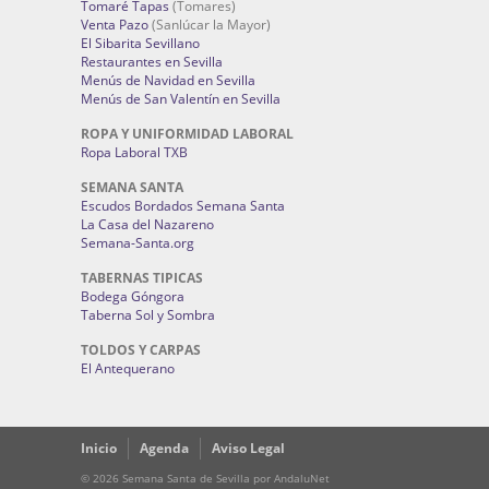
Tomaré Tapas
(Tomares)
Venta Pazo
(Sanlúcar la Mayor)
El Sibarita Sevillano
Restaurantes en Sevilla
Menús de Navidad en Sevilla
Menús de San Valentín en Sevilla
ROPA Y UNIFORMIDAD LABORAL
Ropa Laboral TXB
SEMANA SANTA
Escudos Bordados Semana Santa
La Casa del Nazareno
Semana-Santa.org
TABERNAS TIPICAS
Bodega Góngora
Taberna Sol y Sombra
TOLDOS Y CARPAS
El Antequerano
Inicio
Agenda
Aviso Legal
© 2026 Semana Santa de Sevilla por AndaluNet