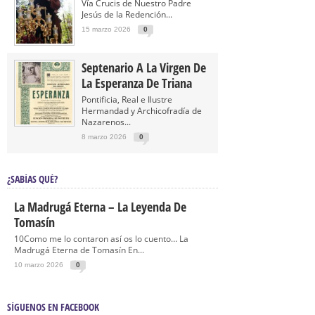
Vía Crucis de Nuestro Padre
Jesús de la Redención...
15 marzo 2026
0
Septenario A La Virgen De
La Esperanza De Triana
Pontificia, Real e Ilustre
Hermandad y Archicofradía de
Nazarenos...
8 marzo 2026
0
¿SABÍAS QUÉ?
La Madrugá Eterna – La Leyenda De
Tomasín
10Como me lo contaron así os lo cuento… La
Madrugá Eterna de Tomasín En...
10 marzo 2026
0
SÍGUENOS EN FACEBOOK