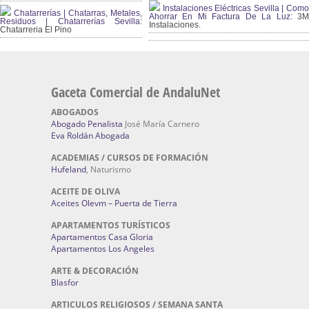
Instalaciones Eléctricas Sevilla | Como
Chatarrerías | Chatarras, Metales,
Ahorrar En Mi Factura De La Luz:
3
Residuos | Chatarrerías Sevilla:
Instalaciones.
Chatarreria El Pino
Gaceta Comercial de AndaluNet
ABOGADOS
Abogado Penalista
José María Carnero
Eva Roldán Abogada
ACADEMIAS / CURSOS DE FORMACIÓN
Hufeland
, Naturismo
ACEITE DE OLIVA
Aceites Olevm – Puerta de Tierra
APARTAMENTOS TURÍSTICOS
Apartamentos Casa Gloria
Apartamentos Los Angeles
ARTE & DECORACIÓN
Blasfor
ARTICULOS RELIGIOSOS / SEMANA SANTA