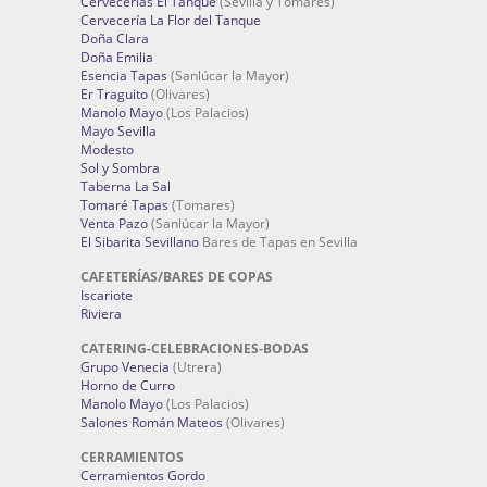
Cervecerías El Tanque
(Sevilla y Tomares)
Cervecería La Flor del Tanque
Doña Clara
Doña Emilia
Esencia Tapas
(Sanlúcar la Mayor)
Er Traguito
(Olivares)
Manolo Mayo
(Los Palacios)
Mayo Sevilla
Modesto
Sol y Sombra
Taberna La Sal
Tomaré Tapas
(Tomares)
Venta Pazo
(Sanlúcar la Mayor)
El Sibarita Sevillano
Bares de Tapas en Sevilla
CAFETERÍAS/BARES DE COPAS
Iscariote
Riviera
CATERING-CELEBRACIONES-BODAS
Grupo Venecia
(Utrera)
Horno de Curro
Manolo Mayo
(Los Palacios)
Salones Román Mateos
(Olivares)
CERRAMIENTOS
Cerramientos Gordo