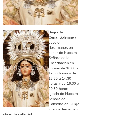
Sagrada
Cena.
Solemne y
devoto
Besamanos en
honor de Nuestra
Señora de la
Encarnación en
horario de 10:00 a
12:30 horas y de
13:30 a 14:30
horas y de 16:30 a
20:30 horas.
Iglesia de Nuestra
Señora de
Consolación, vulgo
«de los Terceros»
sita en la calle Sol.