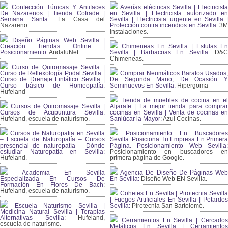
Confección Túnicas Y Antifaces
Averías eléctricas Sevilla | Electricista
De Nazarenos | Tienda Cofrade |
en Sevilla | Electricista autorizado en
Semana Santa:
La Casa del
Sevilla | Electricista urgente en Sevilla |
Nazareno.
Protección contra incendios en Sevilla:
3
Instalaciones.
Diseño Páginas Web Sevilla |
Creación Tiendas Online |
Chimeneas En Sevilla | Estufas En
Posicionamiento:
AndaluNet
Sevilla | Barbacoas En Sevilla:
D&
Chimeneas.
Curso de Quiromasaje Sevilla |
Curso de Reflexología Podal Sevilla |
Comprar Neumáticos Baratos Usados,
Curso de Drenaje Linfático Sevilla |
De Segunda Mano, De Ocasión Y
Curso básico de Homeopatía:
Seminuevos En Sevilla:
Hipergoma
Hufeland
Tienda de muebles de cocina en el
Cursos de Quiromasaje Sevilla |
Aljarafe | La mejor tienda para comprar
Cursos de Acupuntura Sevilla:
cocinas en Sevilla | Venta de cocinas en
Hufeland, escuela de naturismo.
Sanlúcar la Mayor:
Azul Cocinas.
Cursos de Naturopatia en Sevilla
Posicionamiento En Buscadores
– Escuela de Naturopatía – Cursos
Sevilla. Posiciona Tu Empresa En Primera
presencial de naturopatía – Dónde
Página. Posicionamiento Web Sevilla:
estudiar Naturopatía en Sevilla:
Posicionamiento en buscadores en
Hufeland.
primera página de Google.
Academia En Sevilla
Agencia De Diseño De Páginas Web
Especializada En Cursos De
En Sevilla:
Diseño Web EN Sevilla.
Formación En Flores De Bach
:
Hufeland, escuela de naturismo.
Cohetes En Sevilla | Pirotecnia Sevilla
| Fuegos Artificiales En Sevilla | Petardos
Escuela Naturismo Sevilla |
Sevilla:
Pirotecnia San Bartolomé.
Medicina Natural Sevilla | Terapias
Alternativas Sevilla
: Hufeland,
Cerramientos En Sevilla | Cercados
escuela de naturismo.
Metálicos En Sevilla | Cerramientos