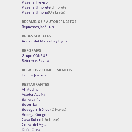
Pizzería Treviso
Pizzería Umbrete
(Umbrete)
Pizzería Umbría
(Umbrete)
RECAMBIOS / AUTOREPUESTOS
Repuestos José Luis
REDES SOCIALES
AndaluNet Marketing Digital
REFORMAS
Grupo CONSUR
Reformas Sevilla
REGALOS / COMPLEMENTOS
Jocafra Joyeros
RESTAURANTES
Al-Medina
Asador Azafrán
Barrabar´s
Becerrita
Bodega El Bólido
(Olivares)
Bodega Góngora
Casa Rufino
(Umbrete)
Corral del Agua
Doña Clara