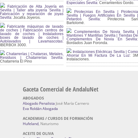
Especiales Sevilla:
Cerramientos Gordo.
Fabricación de Alta Joyería en
Sevilla | Taller alta joyería Sevilla |
Pirotecnias En Sevilla | Pirotecnia
Fabricación y reparación de joyas
Sevilla | Fuegos Artificiales En Sevilla |
Sevilla:
Jocafra Joyeros.
Petardos Sevilla:
Pirotecnia San
Bartolomé.
Fabricante máquinas de lavado
de coches | Fabricación centros de
Complementos De Novia Sevilla |
lavado de coches | Instaladores
Mantones Y Mantillas Sevilla | Tiendas De
boxes de lavado de coches |
Complementos De Novia En Sevilla:
Autolavados | Lavamascotas:
Bordados Juan Foronda.
IBERBOX 3000.
Instalaciones Eléctricas Sevilla | Como
Chatarrerías | Chatarras, Metales,
Ahorrar En Mi Factura De La Luz:
3
Residuos | Chatarrerías Sevilla:
Instalaciones.
Chatarreria El Pino
Gaceta Comercial de AndaluNet
ABOGADOS
Abogado Penalista
José María Carnero
Eva Roldán Abogada
ACADEMIAS / CURSOS DE FORMACIÓN
Hufeland
, Naturismo
ACEITE DE OLIVA