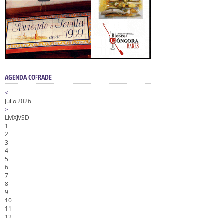
AGENDA COFRADE
<
Julio 2026
>
L
M
X
J
V
S
D
1
2
3
4
5
6
7
8
9
10
11
12