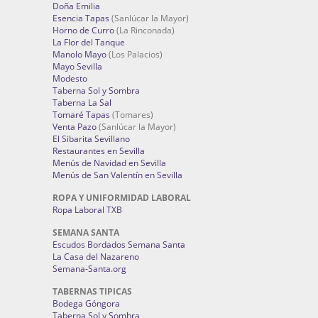
Doña Emilia
Esencia Tapas
(Sanlúcar la Mayor)
Horno de Curro
(La Rinconada)
La Flor del Tanque
Manolo Mayo
(Los Palacios)
Mayo Sevilla
Modesto
Taberna Sol y Sombra
Taberna La Sal
Tomaré Tapas
(Tomares)
Venta Pazo
(Sanlúcar la Mayor)
El Sibarita Sevillano
Restaurantes en Sevilla
Menús de Navidad en Sevilla
Menús de San Valentín en Sevilla
ROPA Y UNIFORMIDAD LABORAL
Ropa Laboral TXB
SEMANA SANTA
Escudos Bordados Semana Santa
La Casa del Nazareno
Semana-Santa.org
TABERNAS TIPICAS
Bodega Góngora
Taberna Sol y Sombra