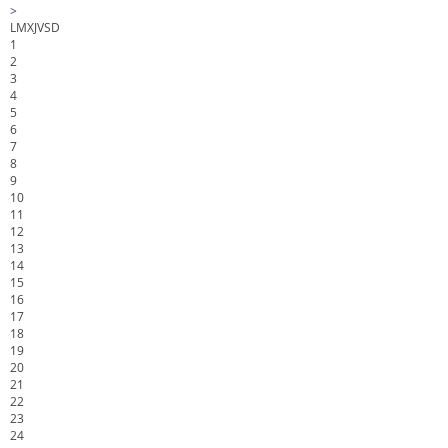
>
L
M
X
J
V
S
D
1
2
3
4
5
6
7
8
9
10
11
12
13
14
15
16
17
18
19
20
21
22
23
24