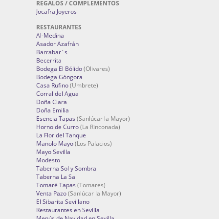
REGALOS / COMPLEMENTOS
Jocafra Joyeros
RESTAURANTES
Al-Medina
Asador Azafrán
Barrabar´s
Becerrita
Bodega El Bólido
(Olivares)
Bodega Góngora
Casa Rufino
(Umbrete)
Corral del Agua
Doña Clara
Doña Emilia
Esencia Tapas
(Sanlúcar la Mayor)
Horno de Curro
(La Rinconada)
La Flor del Tanque
Manolo Mayo
(Los Palacios)
Mayo Sevilla
Modesto
Taberna Sol y Sombra
Taberna La Sal
Tomaré Tapas
(Tomares)
Venta Pazo
(Sanlúcar la Mayor)
El Sibarita Sevillano
Restaurantes en Sevilla
Menús de Navidad en Sevilla