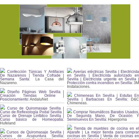
Confección Túnicas Y Antifaces
Averías eléctricas Sevilla | Electricista
De Nazarenos | Tienda Cofrade |
en Sevilla | Electricista autorizado en
Semana Santa:
La Casa del
Sevilla | Electricista urgente en Sevilla |
Nazareno.
Protección contra incendios en Sevilla:
3
Instalaciones.
Diseño Páginas Web Sevilla |
Creación Tiendas Online |
Chimeneas En Sevilla | Estufas En
Posicionamiento:
AndaluNet
Sevilla | Barbacoas En Sevilla:
D&
Chimeneas.
Curso de Quiromasaje Sevilla |
Curso de Reflexología Podal Sevilla |
Comprar Neumáticos Baratos Usados,
Curso de Drenaje Linfático Sevilla |
De Segunda Mano, De Ocasión Y
Curso básico de Homeopatía:
Seminuevos En Sevilla:
Hipergoma
Hufeland
Tienda de muebles de cocina en el
Cursos de Quiromasaje Sevilla |
Aljarafe | La mejor tienda para comprar
Cursos de Acupuntura Sevilla:
cocinas en Sevilla | Venta de cocinas en