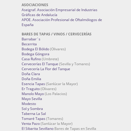
ASOCIACIONES
Aseigraf. Asociación Empresarial de Industrias
Gráficas de Andalucía
APOE. Asociación Profesional de Oftalmólogos de
España
BARES DE TAPAS / VINOS / CERVECERÍAS
Barrabar´s
Becerrita
Bodega El Bólido
(Olivares)
Bodega Góngora
Casa Rufino
(Umbrete)
Cervecerías El Tanque
(Sevilla y Tomares)
Cervecería La Flor del Tanque
Doña Clara
Doña Emilia
Esencia Tapas
(Sanlúcar la Mayor)
Er Traguito
(Olivares)
Manolo Mayo
(Los Palacios)
Mayo Sevilla
Modesto
Sol y Sombra
Taberna La Sal
Tomaré Tapas
(Tomares)
Venta Pazo
(Sanlúcar la Mayor)
El Sibarita Sevillano
Bares de Tapas en Sevilla