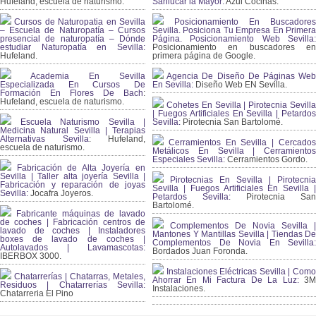
Hufeland, escuela de naturismo.
Sanlúcar la Mayor:
Azul Cocinas.
Cursos de Naturopatia en Sevilla
Posicionamiento En Buscadores
– Escuela de Naturopatía – Cursos
Sevilla. Posiciona Tu Empresa En Primera
presencial de naturopatía – Dónde
Página. Posicionamiento Web Sevilla:
estudiar Naturopatía en Sevilla:
Posicionamiento en buscadores en
Hufeland.
primera página de Google.
Academia En Sevilla
Agencia De Diseño De Páginas Web
Especializada En Cursos De
En Sevilla:
Diseño Web EN Sevilla.
Formación En Flores De Bach
:
Hufeland, escuela de naturismo.
Cohetes En Sevilla | Pirotecnia Sevilla
| Fuegos Artificiales En Sevilla | Petardos
Escuela Naturismo Sevilla |
Sevilla:
Pirotecnia San Bartolomé.
Medicina Natural Sevilla | Terapias
Alternativas Sevilla
: Hufeland,
Cerramientos En Sevilla | Cercados
escuela de naturismo.
Metálicos En Sevilla | Cerramientos
Especiales Sevilla:
Cerramientos Gordo.
Fabricación de Alta Joyería en
Sevilla | Taller alta joyería Sevilla |
Pirotecnias En Sevilla | Pirotecnia
Fabricación y reparación de joyas
Sevilla | Fuegos Artificiales En Sevilla |
Sevilla:
Jocafra Joyeros.
Petardos Sevilla:
Pirotecnia San
Bartolomé.
Fabricante máquinas de lavado
de coches | Fabricación centros de
Complementos De Novia Sevilla |
lavado de coches | Instaladores
Mantones Y Mantillas Sevilla | Tiendas De
boxes de lavado de coches |
Complementos De Novia En Sevilla:
Autolavados | Lavamascotas:
Bordados Juan Foronda.
IBERBOX 3000.
Instalaciones Eléctricas Sevilla | Como
Chatarrerías | Chatarras, Metales,
Ahorrar En Mi Factura De La Luz:
3
Residuos | Chatarrerías Sevilla:
Instalaciones.
Chatarreria El Pino