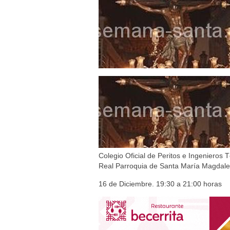
Besapié y Besamano en la Qui
Gitanos: Besamanos del Señor 
Besamanos del Señor de la Divi
Solemne y devoto Besapiés en 
Colegio Oficial de Peritos e Ingenieros T
Real Parroquia de Santa María Magdalen
16 de Diciembre. 19:30 a 21:00 horas