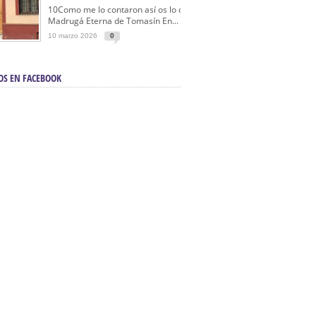
10Como me lo contaron así os lo cuento… La
Madrugá Eterna de Tomasín En...
10 marzo 2026
0
OS EN FACEBOOK
en Sevilla | Electricista autorizado en Sevilla |
ontra incendios en Sevilla:
3M Instalaciones.
a | Barbacoas En Sevilla:
D&C Chimeneas.
De Segunda Mano, De Ocasión Y Seminuevos
afe | La mejor tienda para comprar cocinas en
yor:
Azul Cocinas.
a. Posiciona Tu Empresa En Primera Página.
ento en buscadores en primera página de
evilla:
Diseño Web EN Sevilla.