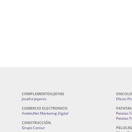
Cohetes En Sevilla | Pirotecnia Sevilla | F
ral Sevilla | Terapias Alternativas
Pirotecnia San Bartolomé.
Cerramientos En Sevilla | Cercados Met
r alta joyería Sevilla | Fabricación y
Sevilla:
Cerramientos Gordo.
Pirotecnias En Sevilla | Pirotecnia Sevi
| Fabricación centros de lavado de
Sevilla:
Pirotecnia San Bartolomé.
ches | Autolavados | Lavamascotas:
Complementos De Novia Sevilla | Ma
Complementos De Novia En Sevilla:
Bordado
 | Chatarrerías Sevilla:
Chatarreria
Instalaciones Eléctricas Sevilla | 
Instalaciones.
COMPLEMENTOS/JOYAS
ONCOLO
Jocafra Joyeros
Efecto Pos
COMERCIO ELECTRONICO
PATATAS
AndaluNet Marketing Digital
Patatas F
Patatas F
CONSTRUCCIÓN
Grupo Consur
PELUCAS