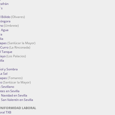
zafrán
´s
 Bólido
(Olivares)
Góngora
no
(Umbrete)
l Agua
ra
lia
Tapas
(Sanlúcar la Mayor)
 Curro
(La Rinconada)
el Tanque
Mayo
(Los Palacios)
lla
Sol y Sombra
a Sal
apas
(Tomares)
zo
(Sanlúcar la Mayor)
a Sevillano
tes en Sevilla
Navidad en Sevilla
San Valentín en Sevilla
UNIFORMIDAD LABORAL
oral TXB