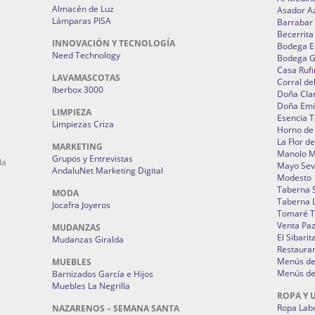
Almacén de Luz
Asador A
Lámparas PISA
Barrabar
Becerrita
INNOVACIÓN Y TECNOLOGÍA
Bodega El
Need Technology
Bodega 
Casa Rufi
LAVAMASCOTAS
Corral de
Iberbox 3000
Doña Cla
Doña Emi
LIMPIEZA
Esencia 
Limpiezas Criza
Horno de
La Flor d
MARKETING
Manolo 
Grupos y Entrevistas
la
Mayo Sevi
AndaluNet Marketing Digital
Modesto
Taberna 
MODA
Taberna L
Jocafra Joyeros
Tomaré T
Venta Pa
MUDANZAS
El Sibarit
Mudanzas Giralda
Restauran
Menús de 
MUEBLES
Menús de 
Barnizados García e Hijos
Muebles La Negrilla
ROPA Y 
Ropa Lab
NAZARENOS – SEMANA SANTA