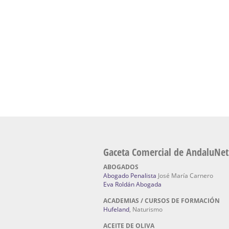
Escuela Naturismo Sevilla | Medicina Natu
Sevilla
: Hufeland, escuela de naturismo.
Fabricación de Alta Joyería en Sevilla | Talle
reparación de joyas Sevilla:
Jocafra Joyeros.
Fabricante máquinas de lavado de coches 
coches | Instaladores boxes de lavado de co
IBERBOX 3000.
Chatarrerías | Chatarras, Metales, Residuos
El Pino
Gaceta Comercial de AndaluNet
ABOGADOS
Abogado Penalista
José María Carnero
Eva Roldán Abogada
ACADEMIAS / CURSOS DE FORMACIÓN
Hufeland
, Naturismo
ACEITE DE OLIVA