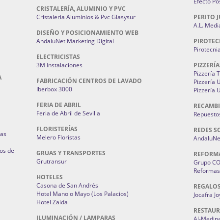
Efecto Pos
CRISTALERÍA, ALUMINIO Y PVC
Cristaleria Aluminios & Pvc Glasysur
PERITO J
A.L. Medi
DISEÑO Y POSICIONAMIENTO WEB
AndaluNet Marketing Digital
PIROTEC
Pirotecni
ELECTRICISTAS
3M Instalaciones
PIZZERÍA
Pizzería 
A
FABRICACIÓN CENTROS DE LAVADO
Pizzería
Iberbox 3000
Pizzería 
FERIA DE ABRIL
RECAMBI
Feria de Abril de Sevilla
Repuestos
FLORISTERÍAS
REDES S
ias
Melero Floristas
AndaluNet
os de
GRUAS Y TRANSPORTES
REFORM
Grutransur
Grupo C
Reformas 
HOTELES
Casona de San Andrés
REGALO
Hotel Manolo Mayo (Los Palacios)
Jocafra J
Hotel Zaida
RESTAU
ILUMINACIÓN / LAMPARAS
Al-Medin