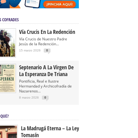
S COFRADES
Vía Crucis En La Redención
Vía Crucis de Nuestro Padre
Jesús de la Redención...
15 marzo 2026
0
Septenario A La Virgen De
La Esperanza De Triana
Pontificia, Real e Ilustre
Hermandad y Archicofradía de
Nazarenos...
8 marzo 2026
0
 QUÉ?
La Madrugá Eterna – La Leyenda De
Tomasín