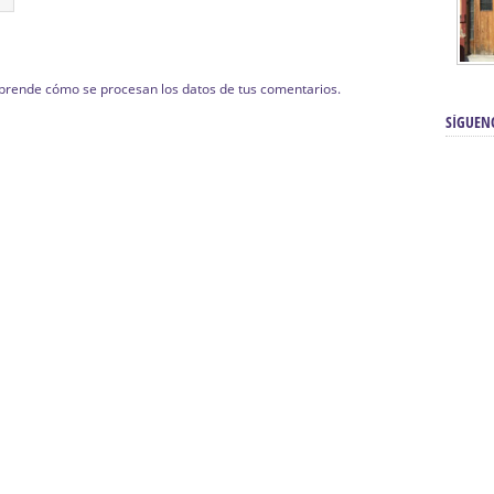
prende cómo se procesan los datos de tus comentarios.
SÍGUEN
renos | Tienda Cofrade | Semana
Averías eléctricas Sevilla | Electricista 
Electricista urgente en Sevilla | Protección c
iendas Online | Posicionamiento:
Chimeneas En Sevilla | Estufas En Sevill
Comprar Neumáticos Baratos Usados, 
flexología Podal Sevilla | Curso de
En Sevilla:
Hipergoma
meopatía:
Hufeland
Tienda de muebles de cocina en el Aljar
 de Acupuntura Sevilla:
Hufeland,
Sevilla | Venta de cocinas en Sanlúcar la Ma
Posicionamiento En Buscadores Sevill
scuela de Naturopatía – Cursos
Posicionamiento Web Sevilla:
Posicionami
uropatía en Sevilla:
Hufeland.
Google.
ursos De Formación En Flores De
Agencia De Diseño De Páginas Web En S