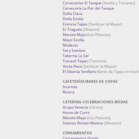
Cervecerías El Tanque
(Sevilla y Tomares)
Cervecería La Flor del Tanque
Doña Clara
Doña Emilia
Esencia Tapas
(Sanlúcar la Mayor)
Er Traguito
(Olivares)
Manolo Mayo
(Los Palacios)
Mayo Sevilla
Modesto
Sol y Sombra
Taberna La Sal
Tomaré Tapas
(Tomares)
Venta Pazo
(Sanlúcar la Mayor)
El Sibarita Sevillano
Bares de Tapas en Sevil
CAFETERÍAS/BARES DE COPAS
Iscariote
Riviera
CATERING-CELEBRACIONES-BODAS
Grupo Venecia
(Utrera)
Horno de Curro
Manolo Mayo
(Los Palacios)
Salones Román Mateos
(Olivares)
CERRAMIENTOS
Cerramientos Gordo