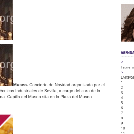
nta Angustia
de la Salud
na Misericordia, Vía Crucis y Traslado – Siete Palabras
honor de Nuestro Padre Jesús de la Pasión
AGENDA
<
Febrero
>
L
M
X
J
V
S
1
Museo.
Concierto de Navidad organizado por el
2
écnicos Industriales de Sevilla, a cargo del coro de la
3
a. Capilla del Museo sita en la Plaza del Museo.
4
5
6
7
8
9
10
11