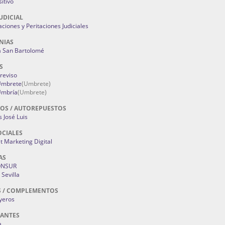
itivo
UDICIAL
aciones y Peritaciones Judiciales
NIAS
a San Bartolomé
S
Treviso
 Umbrete
(Umbrete)
Umbría
(Umbrete)
OS / AUTOREPUESTOS
 José Luis
OCIALES
 Marketing Digital
AS
ONSUR
Sevilla
S / COMPLEMENTOS
oyeros
RANTES
a