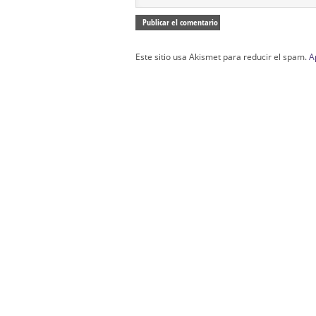
Este sitio usa Akismet para reducir el spam.
A
Confección Túnicas Y Antifaces De Naza
Santa:
La Casa del Nazareno.
Diseño Páginas Web Sevilla | Creación T
AndaluNet
Curso de Quiromasaje Sevilla | Curso de Re
Drenaje Linfático Sevilla | Curso básico de Ho
Cursos de Quiromasaje Sevilla | Cursos
escuela de naturismo.
Cursos de Naturopatia en Sevilla – E
presencial de naturopatía – Dónde estudiar Nat
Academia En Sevilla Especializada En C
Bach
: Hufeland, escuela de naturismo.