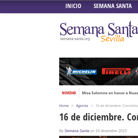
INICIO
SEMANA SANTA
Misa Solemne en honor a Nues
NOVEDAD
Solemne Triduo a la Virgen de
Función de la Anunciación del
Home
>
Agenda
>
16 de diciembre. Conciert
16 de diciembre. Co
Besamanos al Señor del Gran P
Solemne y devoto Besamanos e
By
Semana Santa
on 16 diciembre 2015
Función Principal de Instituto 