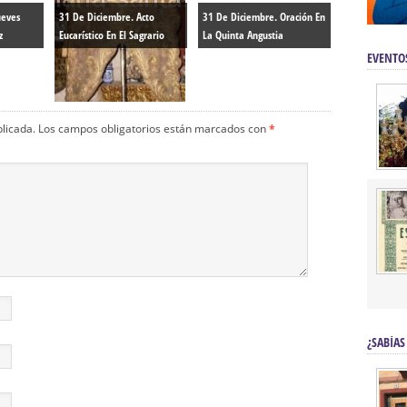
ueves
31 De Diciembre. Acto
31 De Diciembre. Oración En
z
Eucarístico En El Sagrario
La Quinta Angustia
EVENTO
blicada.
Los campos obligatorios están marcados con
*
¿SABÍAS