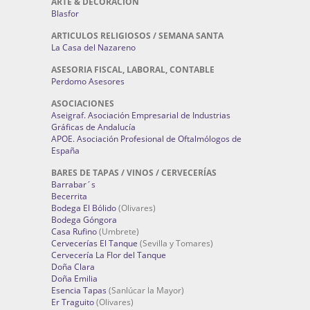
ARTE & DECORACIÓN
Blasfor
ARTICULOS RELIGIOSOS / SEMANA SANTA
La Casa del Nazareno
ASESORIA FISCAL, LABORAL, CONTABLE
Perdomo Asesores
ASOCIACIONES
Aseigraf. Asociación Empresarial de Industrias
Gráficas de Andalucía
APOE. Asociación Profesional de Oftalmólogos de
España
BARES DE TAPAS / VINOS / CERVECERÍAS
Barrabar´s
Becerrita
Bodega El Bólido
(Olivares)
Bodega Góngora
Casa Rufino
(Umbrete)
Cervecerías El Tanque
(Sevilla y Tomares)
Cervecería La Flor del Tanque
Doña Clara
Doña Emilia
Esencia Tapas
(Sanlúcar la Mayor)
Er Traguito
(Olivares)