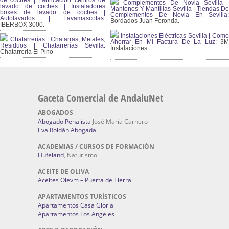
de coches | Fabricación centros de
Complementos De Novia Sevilla |
lavado de coches | Instaladores
Mantones Y Mantillas Sevilla | Tiendas De
boxes de lavado de coches |
Complementos De Novia En Sevilla:
Autolavados | Lavamascotas:
Bordados Juan Foronda.
IBERBOX 3000.
Instalaciones Eléctricas Sevilla | Como
Chatarrerías | Chatarras, Metales,
Ahorrar En Mi Factura De La Luz:
3
Residuos | Chatarrerías Sevilla:
Instalaciones.
Chatarreria El Pino
Gaceta Comercial de AndaluNet
ABOGADOS
Abogado Penalista
José María Carnero
Eva Roldán Abogada
ACADEMIAS / CURSOS DE FORMACIÓN
Hufeland
, Naturismo
ACEITE DE OLIVA
Aceites Olevm – Puerta de Tierra
APARTAMENTOS TURÍSTICOS
Apartamentos Casa Gloria
Apartamentos Los Angeles