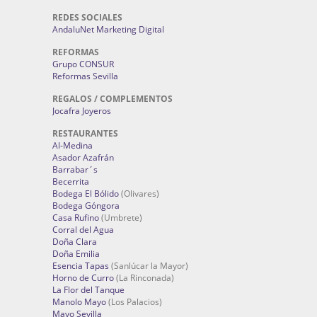
REDES SOCIALES
AndaluNet Marketing Digital
REFORMAS
Grupo CONSUR
Reformas Sevilla
REGALOS / COMPLEMENTOS
Jocafra Joyeros
RESTAURANTES
Al-Medina
Asador Azafrán
Barrabar´s
Becerrita
Bodega El Bólido
(Olivares)
Bodega Góngora
Casa Rufino
(Umbrete)
Corral del Agua
Doña Clara
Doña Emilia
Esencia Tapas
(Sanlúcar la Mayor)
Horno de Curro
(La Rinconada)
La Flor del Tanque
Manolo Mayo
(Los Palacios)
Mayo Sevilla