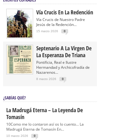
Vía Crucis En La Redención
Vía Crucis de Nuestro Padre
Jesús de la Redención...
15 marzo 2026
0
Septenario A La Virgen De
La Esperanza De Triana
Pontificia, Real e Ilustre
Hermandad y Archicofradía de
Nazarenos...
8 marzo 2026
0
¿SABÍAS QUÉ?
La Madrugá Eterna – La Leyenda De
Tomasín
10Como me lo contaron así os lo cuento… La
Madrugá Eterna de Tomasín En...
10 marzo 2026
0