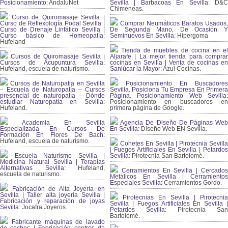
Posicionamiento:
AndaluNet
Sevilla | Barbacoas En Sevilla:
D&
Chimeneas.
Curso de Quiromasaje Sevilla |
Curso de Reflexología Podal Sevilla |
Comprar Neumáticos Baratos Usados,
Curso de Drenaje Linfático Sevilla |
De Segunda Mano, De Ocasión Y
Curso básico de Homeopatía:
Seminuevos En Sevilla:
Hipergoma
Hufeland
Tienda de muebles de cocina en el
Cursos de Quiromasaje Sevilla |
Aljarafe | La mejor tienda para comprar
Cursos de Acupuntura Sevilla:
cocinas en Sevilla | Venta de cocinas en
Hufeland, escuela de naturismo.
Sanlúcar la Mayor:
Azul Cocinas.
Cursos de Naturopatia en Sevilla
Posicionamiento En Buscadores
– Escuela de Naturopatía – Cursos
Sevilla. Posiciona Tu Empresa En Primera
presencial de naturopatía – Dónde
Página. Posicionamiento Web Sevilla:
estudiar Naturopatía en Sevilla:
Posicionamiento en buscadores en
Hufeland.
primera página de Google.
Academia En Sevilla
Agencia De Diseño De Páginas Web
Especializada En Cursos De
En Sevilla:
Diseño Web EN Sevilla.
Formación En Flores De Bach
:
Hufeland, escuela de naturismo.
Cohetes En Sevilla | Pirotecnia Sevilla
| Fuegos Artificiales En Sevilla | Petardos
Escuela Naturismo Sevilla |
Sevilla:
Pirotecnia San Bartolomé.
Medicina Natural Sevilla | Terapias
Alternativas Sevilla
: Hufeland,
Cerramientos En Sevilla | Cercados
escuela de naturismo.
Metálicos En Sevilla | Cerramientos
Especiales Sevilla:
Cerramientos Gordo.
Fabricación de Alta Joyería en
Sevilla | Taller alta joyería Sevilla |
Pirotecnias En Sevilla | Pirotecnia
Fabricación y reparación de joyas
Sevilla | Fuegos Artificiales En Sevilla |
Sevilla:
Jocafra Joyeros.
Petardos Sevilla:
Pirotecnia San
Bartolomé.
Fabricante máquinas de lavado