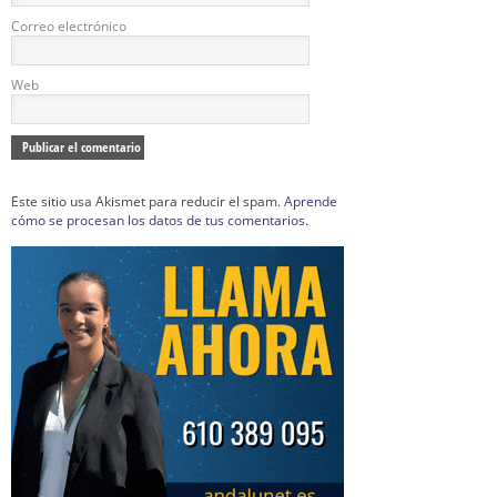
Correo electrónico
Web
Este sitio usa Akismet para reducir el spam.
Aprende
cómo se procesan los datos de tus comentarios.