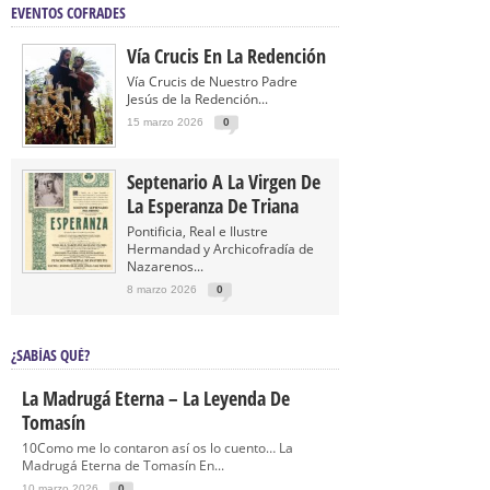
EVENTOS COFRADES
Vía Crucis En La Redención
Vía Crucis de Nuestro Padre
Jesús de la Redención...
15 marzo 2026
0
Septenario A La Virgen De
La Esperanza De Triana
Pontificia, Real e Ilustre
Hermandad y Archicofradía de
Nazarenos...
8 marzo 2026
0
¿SABÍAS QUÉ?
La Madrugá Eterna – La Leyenda De
Tomasín
10Como me lo contaron así os lo cuento… La
Madrugá Eterna de Tomasín En...
10 marzo 2026
0