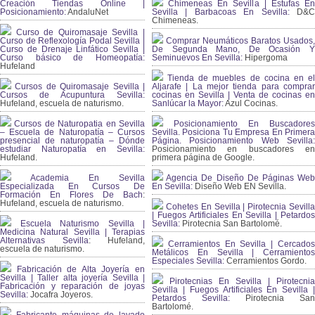
Creación Tiendas Online |
Chimeneas En Sevilla | Estufas En
Posicionamiento:
AndaluNet
Sevilla | Barbacoas En Sevilla:
D&
Chimeneas.
Curso de Quiromasaje Sevilla |
Curso de Reflexología Podal Sevilla |
Comprar Neumáticos Baratos Usados,
Curso de Drenaje Linfático Sevilla |
De Segunda Mano, De Ocasión Y
Curso básico de Homeopatía:
Seminuevos En Sevilla:
Hipergoma
Hufeland
Tienda de muebles de cocina en el
Cursos de Quiromasaje Sevilla |
Aljarafe | La mejor tienda para comprar
Cursos de Acupuntura Sevilla:
cocinas en Sevilla | Venta de cocinas en
Hufeland, escuela de naturismo.
Sanlúcar la Mayor:
Azul Cocinas.
Cursos de Naturopatia en Sevilla
Posicionamiento En Buscadores
– Escuela de Naturopatía – Cursos
Sevilla. Posiciona Tu Empresa En Primera
presencial de naturopatía – Dónde
Página. Posicionamiento Web Sevilla:
estudiar Naturopatía en Sevilla:
Posicionamiento en buscadores en
Hufeland.
primera página de Google.
Academia En Sevilla
Agencia De Diseño De Páginas Web
Especializada En Cursos De
En Sevilla:
Diseño Web EN Sevilla.
Formación En Flores De Bach
:
Hufeland, escuela de naturismo.
Cohetes En Sevilla | Pirotecnia Sevilla
| Fuegos Artificiales En Sevilla | Petardos
Escuela Naturismo Sevilla |
Sevilla:
Pirotecnia San Bartolomé.
Medicina Natural Sevilla | Terapias
Alternativas Sevilla
: Hufeland,
Cerramientos En Sevilla | Cercados
escuela de naturismo.
Metálicos En Sevilla | Cerramientos
Especiales Sevilla:
Cerramientos Gordo.
Fabricación de Alta Joyería en
Sevilla | Taller alta joyería Sevilla |
Pirotecnias En Sevilla | Pirotecnia
Fabricación y reparación de joyas
Sevilla | Fuegos Artificiales En Sevilla |
Sevilla:
Jocafra Joyeros.
Petardos Sevilla:
Pirotecnia San
Bartolomé.