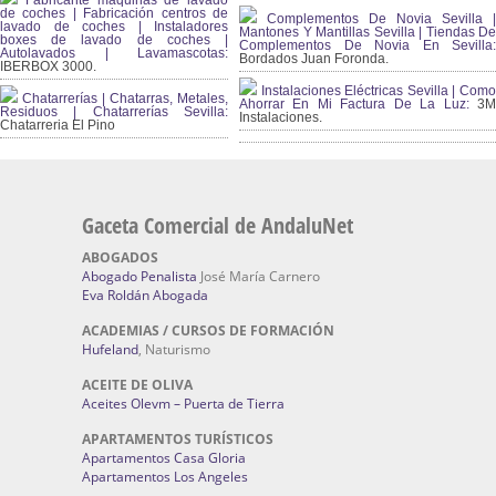
Fabricante máquinas de lavado
de coches | Fabricación centros de
Complementos De Novia Sevilla |
lavado de coches | Instaladores
Mantones Y Mantillas Sevilla | Tiendas De
boxes de lavado de coches |
Complementos De Novia En Sevilla:
Autolavados | Lavamascotas:
Bordados Juan Foronda.
IBERBOX 3000.
Instalaciones Eléctricas Sevilla | Como
Chatarrerías | Chatarras, Metales,
Ahorrar En Mi Factura De La Luz:
3
Residuos | Chatarrerías Sevilla:
Instalaciones.
Chatarreria El Pino
Gaceta Comercial de AndaluNet
ABOGADOS
Abogado Penalista
José María Carnero
Eva Roldán Abogada
ACADEMIAS / CURSOS DE FORMACIÓN
Hufeland
, Naturismo
ACEITE DE OLIVA
Aceites Olevm – Puerta de Tierra
APARTAMENTOS TURÍSTICOS
Apartamentos Casa Gloria
Apartamentos Los Angeles