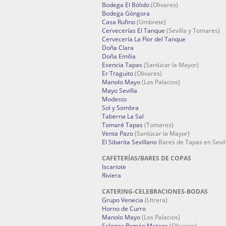
Bodega El Bólido
(Olivares)
Bodega Góngora
Casa Rufino
(Umbrete)
Cervecerías El Tanque
(Sevilla y Tomares)
Cervecería La Flor del Tanque
Doña Clara
Doña Emilia
Esencia Tapas
(Sanlúcar la Mayor)
Er Traguito
(Olivares)
Manolo Mayo
(Los Palacios)
Mayo Sevilla
Modesto
Sol y Sombra
Taberna La Sal
Tomaré Tapas
(Tomares)
Venta Pazo
(Sanlúcar la Mayor)
El Sibarita Sevillano
Bares de Tapas en Sevil
CAFETERÍAS/BARES DE COPAS
Iscariote
Riviera
CATERING-CELEBRACIONES-BODAS
Grupo Venecia
(Utrera)
Horno de Curro
Manolo Mayo
(Los Palacios)
Salones Román Mateos
(Olivares)