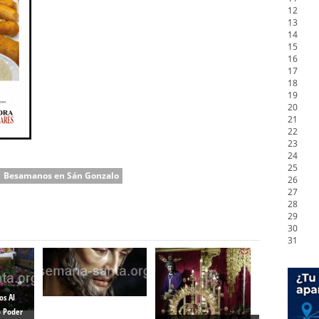
12
13
14
15
16
17
18
19
20
21
22
23
24
25
Besamanos en Sán Gonzalo
26
27
28
29
30
31
s Al
o Poder