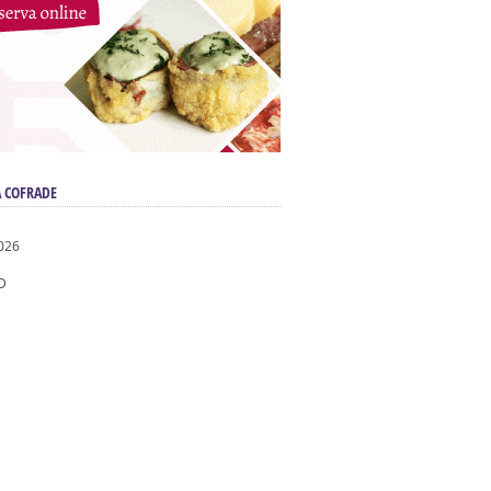
 COFRADE
026
D