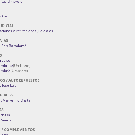
ritas Umbrete
itivo
UDICIAL
aciones y Peritaciones Judiciales
NIAS
a San Bartolomé
S
Treviso
 Umbrete
(Umbrete)
Umbría
(Umbrete)
OS / AUTOREPUESTOS
 José Luis
OCIALES
 Marketing Digital
AS
ONSUR
Sevilla
S / COMPLEMENTOS
oyeros