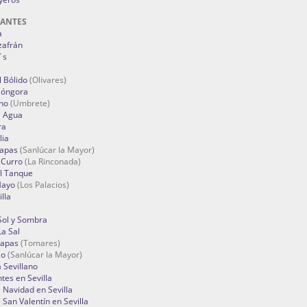
RANTES
a
zafrán
´s
 Bólido
(Olivares)
Góngora
no
(Umbrete)
l Agua
ra
lia
Tapas
(Sanlúcar la Mayor)
 Curro
(La Rinconada)
el Tanque
Mayo
(Los Palacios)
lla
Sol y Sombra
a Sal
apas
(Tomares)
zo
(Sanlúcar la Mayor)
a Sevillano
tes en Sevilla
Navidad en Sevilla
San Valentín en Sevilla