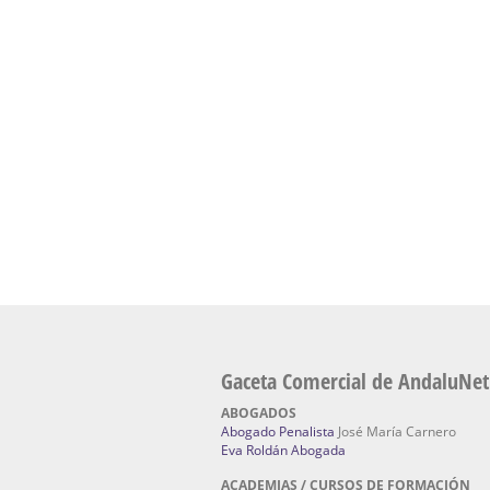
presencial de naturopatía – Dónde estudiar Nat
Academia En Sevilla Especializada En C
Bach
: Hufeland, escuela de naturismo.
Escuela Naturismo Sevilla | Medicina Natu
Sevilla
: Hufeland, escuela de naturismo.
Fabricación de Alta Joyería en Sevilla | Talle
reparación de joyas Sevilla:
Jocafra Joyeros.
Fabricante máquinas de lavado de coches 
coches | Instaladores boxes de lavado de co
IBERBOX 3000.
Chatarrerías | Chatarras, Metales, Residuos
El Pino
Gaceta Comercial de AndaluNet
ABOGADOS
Abogado Penalista
José María Carnero
Eva Roldán Abogada
ACADEMIAS / CURSOS DE FORMACIÓN