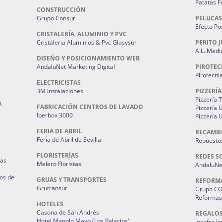
Patatas F
CONSTRUCCIÓN
Grupo Consur
PELUCAS
Efecto Pos
CRISTALERÍA, ALUMINIO Y PVC
Cristaleria Aluminios & Pvc Glasysur
PERITO J
A.L. Medi
DISEÑO Y POSICIONAMIENTO WEB
AndaluNet Marketing Digital
PIROTEC
Pirotecni
ELECTRICISTAS
3M Instalaciones
PIZZERÍA
Pizzería 
A
FABRICACIÓN CENTROS DE LAVADO
Pizzería
Iberbox 3000
Pizzería 
FERIA DE ABRIL
RECAMBI
Feria de Abril de Sevilla
Repuestos
FLORISTERÍAS
REDES S
ias
Melero Floristas
AndaluNet
os de
GRUAS Y TRANSPORTES
REFORM
Grutransur
Grupo C
Reformas 
HOTELES
Casona de San Andrés
REGALO
Hotel Manolo Mayo (Los Palacios)
Jocafra J