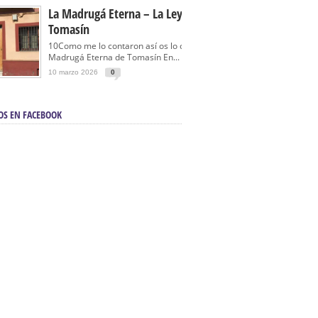
La Madrugá Eterna – La Leyenda De
Tomasín
10Como me lo contaron así os lo cuento… La
Madrugá Eterna de Tomasín En...
10 marzo 2026
0
OS EN FACEBOOK
en Sevilla | Electricista autorizado en Sevilla |
ontra incendios en Sevilla:
3M Instalaciones.
a | Barbacoas En Sevilla:
D&C Chimeneas.
De Segunda Mano, De Ocasión Y Seminuevos
afe | La mejor tienda para comprar cocinas en
yor:
Azul Cocinas.
a. Posiciona Tu Empresa En Primera Página.
ento en buscadores en primera página de