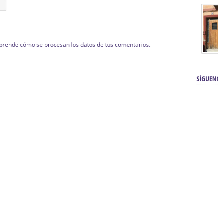
prende cómo se procesan los datos de tus comentarios.
SÍGUEN
renos | Tienda Cofrade | Semana
Averías eléctricas Sevilla | Electricista 
Electricista urgente en Sevilla | Protección c
iendas Online | Posicionamiento:
Chimeneas En Sevilla | Estufas En Sevill
Comprar Neumáticos Baratos Usados, 
flexología Podal Sevilla | Curso de
En Sevilla:
Hipergoma
meopatía:
Hufeland
Tienda de muebles de cocina en el Aljar
 de Acupuntura Sevilla:
Hufeland,
Sevilla | Venta de cocinas en Sanlúcar la Ma
Posicionamiento En Buscadores Sevill
scuela de Naturopatía – Cursos
Posicionamiento Web Sevilla:
Posicionami