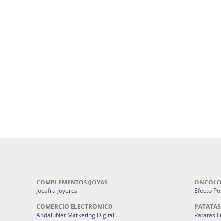
uropatía en Sevilla:
Hufeland.
Google.
ursos De Formación En Flores De
Agencia De Diseño De Páginas Web En S
Cohetes En Sevilla | Pirotecnia Sevilla | F
ral Sevilla | Terapias Alternativas
Pirotecnia San Bartolomé.
Cerramientos En Sevilla | Cercados Met
r alta joyería Sevilla | Fabricación y
Sevilla:
Cerramientos Gordo.
Pirotecnias En Sevilla | Pirotecnia Sevi
| Fabricación centros de lavado de
Sevilla:
Pirotecnia San Bartolomé.
ches | Autolavados | Lavamascotas:
Complementos De Novia Sevilla | Ma
Complementos De Novia En Sevilla:
Bordado
 | Chatarrerías Sevilla:
Chatarreria
Instalaciones Eléctricas Sevilla | 
Instalaciones.
COMPLEMENTOS/JOYAS
ONCOLO
Jocafra Joyeros
Efecto Pos
COMERCIO ELECTRONICO
PATATAS
AndaluNet Marketing Digital
Patatas F