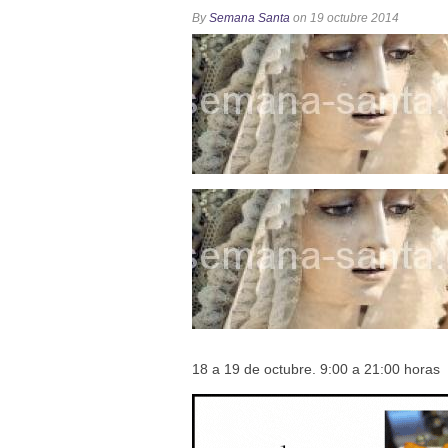
Solemne y devoto Besamanos e
By
Semana Santa
on 19 octubre 2014
Función Principal de Instituto 
Besapié y Besamano en la Qui
Gitanos: Besamanos del Señor 
Besamanos del Señor de la Divi
18 a 19 de octubre. 9:00 a 21:00 horas