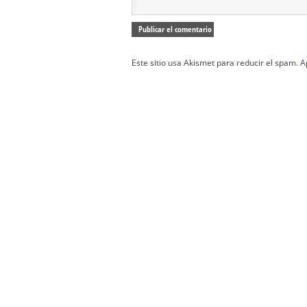
Este sitio usa Akismet para reducir el spam.
A
Confección Túnicas Y Antifaces De Naza
Santa:
La Casa del Nazareno.
Diseño Páginas Web Sevilla | Creación T
AndaluNet
Curso de Quiromasaje Sevilla | Curso de Re
Drenaje Linfático Sevilla | Curso básico de Ho
Cursos de Quiromasaje Sevilla | Cursos
escuela de naturismo.
Cursos de Naturopatia en Sevilla – E