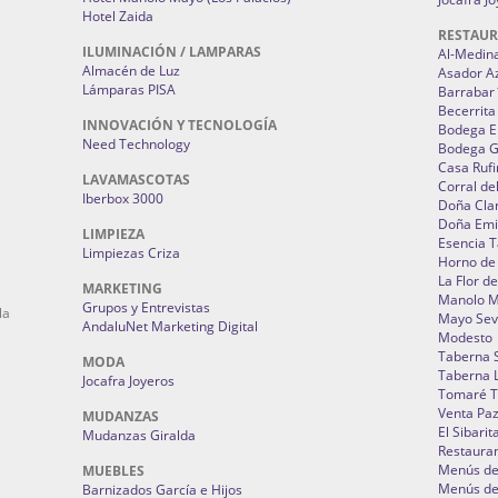
Hotel Zaida
RESTAU
ILUMINACIÓN / LAMPARAS
Al-Medin
Almacén de Luz
Asador A
Lámparas PISA
Barrabar
Becerrita
INNOVACIÓN Y TECNOLOGÍA
Bodega El
Need Technology
Bodega 
Casa Rufi
LAVAMASCOTAS
Corral de
Iberbox 3000
Doña Cla
Doña Emi
LIMPIEZA
Esencia 
Limpiezas Criza
Horno de
La Flor d
MARKETING
Manolo 
Grupos y Entrevistas
la
Mayo Sevi
AndaluNet Marketing Digital
Modesto
Taberna 
MODA
Taberna L
Jocafra Joyeros
Tomaré T
Venta Pa
MUDANZAS
El Sibarit
Mudanzas Giralda
Restauran
Menús de 
MUEBLES
Menús de 
Barnizados García e Hijos