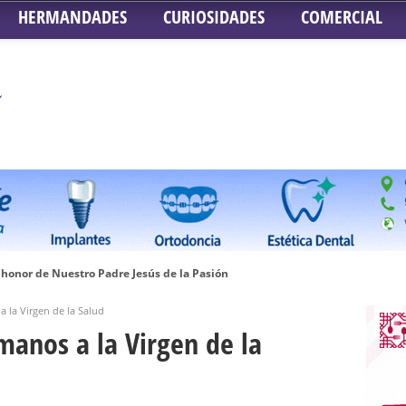
HERMANDADES
CURIOSIDADES
COMERCIAL
honor de Nuestro Padre Jesús de la Pasión
tra Señora de Gracia y Esperanza – San Roque
 la Virgen de la Salud
 la Concepción – Hermandad del Silencio
manos a la Virgen de la
 Señor ante el paso de Nuestra Señora de la Encarnación Coronada – Herma
oder de Sevilla