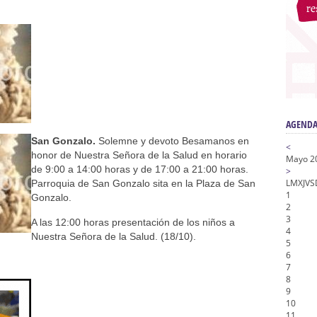
n honor de María Santísima en su Soledad – San Lorenzo
a la Virgen del Valle
nta Angustia
de la Salud
na Misericordia, Vía Crucis y Traslado – Siete Palabras
AGENDA
San Gonzalo.
Solemne y devoto Besamanos en
<
honor de Nuestra Señora de la Salud en horario
Mayo 2
de 9:00 a 14:00 horas y de 17:00 a 21:00 horas.
>
L
M
X
J
V
S
Parroquia de San Gonzalo sita en la Plaza de San
1
Gonzalo.
2
3
A las 12:00 horas presentación de los niños a
4
Nuestra Señora de la Salud. (18/10).
5
6
7
8
9
10
11