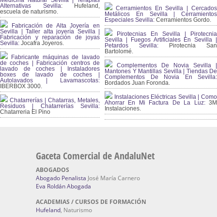
Medicina Natural Sevilla | Terapias
Alternativas Sevilla
: Hufeland,
Cerramientos En Sevilla | Cercados
escuela de naturismo.
Metálicos En Sevilla | Cerramientos
Especiales Sevilla:
Cerramientos Gordo.
Fabricación de Alta Joyería en
Sevilla | Taller alta joyería Sevilla |
Pirotecnias En Sevilla | Pirotecnia
Fabricación y reparación de joyas
Sevilla | Fuegos Artificiales En Sevilla |
Sevilla:
Jocafra Joyeros.
Petardos Sevilla:
Pirotecnia San
Bartolomé.
Fabricante máquinas de lavado
de coches | Fabricación centros de
Complementos De Novia Sevilla |
lavado de coches | Instaladores
Mantones Y Mantillas Sevilla | Tiendas De
boxes de lavado de coches |
Complementos De Novia En Sevilla:
Autolavados | Lavamascotas:
Bordados Juan Foronda.
IBERBOX 3000.
Instalaciones Eléctricas Sevilla | Como
Chatarrerías | Chatarras, Metales,
Ahorrar En Mi Factura De La Luz:
3
Residuos | Chatarrerías Sevilla:
Instalaciones.
Chatarreria El Pino
Gaceta Comercial de AndaluNet
ABOGADOS
Abogado Penalista
José María Carnero
Eva Roldán Abogada
ACADEMIAS / CURSOS DE FORMACIÓN
Hufeland
, Naturismo