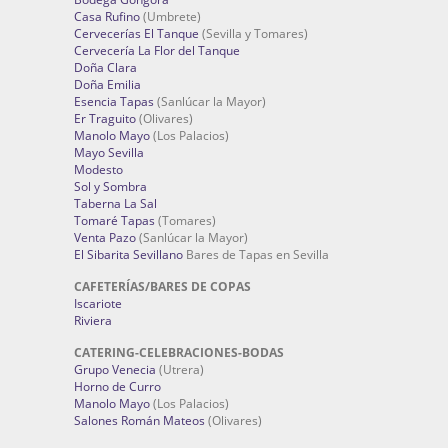
Casa Rufino
(Umbrete)
Cervecerías El Tanque
(Sevilla y Tomares)
Cervecería La Flor del Tanque
Doña Clara
Doña Emilia
Esencia Tapas
(Sanlúcar la Mayor)
Er Traguito
(Olivares)
Manolo Mayo
(Los Palacios)
Mayo Sevilla
Modesto
Sol y Sombra
Taberna La Sal
Tomaré Tapas
(Tomares)
Venta Pazo
(Sanlúcar la Mayor)
El Sibarita Sevillano
Bares de Tapas en Sevilla
CAFETERÍAS/BARES DE COPAS
Iscariote
Riviera
CATERING-CELEBRACIONES-BODAS
Grupo Venecia
(Utrera)
Horno de Curro
Manolo Mayo
(Los Palacios)
Salones Román Mateos
(Olivares)