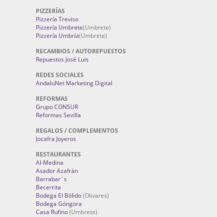
PIZZERÍAS
Pizzería Treviso
Pizzería Umbrete
(Umbrete)
Pizzería Umbría
(Umbrete)
RECAMBIOS / AUTOREPUESTOS
Repuestos José Luis
REDES SOCIALES
AndaluNet Marketing Digital
REFORMAS
Grupo CONSUR
Reformas Sevilla
REGALOS / COMPLEMENTOS
Jocafra Joyeros
RESTAURANTES
Al-Medina
Asador Azafrán
Barrabar´s
Becerrita
Bodega El Bólido
(Olivares)
Bodega Góngora
Casa Rufino
(Umbrete)