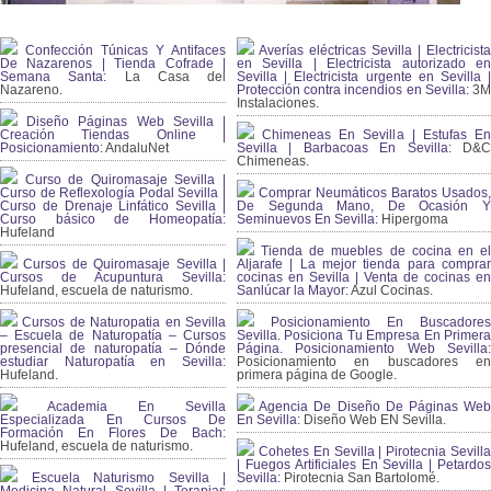
Confección Túnicas Y Antifaces
Averías eléctricas Sevilla | Electricista
De Nazarenos | Tienda Cofrade |
en Sevilla | Electricista autorizado en
Semana Santa:
La Casa del
Sevilla | Electricista urgente en Sevilla |
Nazareno.
Protección contra incendios en Sevilla:
3
Instalaciones.
Diseño Páginas Web Sevilla |
Creación Tiendas Online |
Chimeneas En Sevilla | Estufas En
Posicionamiento:
AndaluNet
Sevilla | Barbacoas En Sevilla:
D&
Chimeneas.
Curso de Quiromasaje Sevilla |
Curso de Reflexología Podal Sevilla |
Comprar Neumáticos Baratos Usados,
Curso de Drenaje Linfático Sevilla |
De Segunda Mano, De Ocasión Y
Curso básico de Homeopatía:
Seminuevos En Sevilla:
Hipergoma
Hufeland
Tienda de muebles de cocina en el
Cursos de Quiromasaje Sevilla |
Aljarafe | La mejor tienda para comprar
Cursos de Acupuntura Sevilla:
cocinas en Sevilla | Venta de cocinas en
Hufeland, escuela de naturismo.
Sanlúcar la Mayor:
Azul Cocinas.
Cursos de Naturopatia en Sevilla
Posicionamiento En Buscadores
– Escuela de Naturopatía – Cursos
Sevilla. Posiciona Tu Empresa En Primera
presencial de naturopatía – Dónde
Página. Posicionamiento Web Sevilla:
estudiar Naturopatía en Sevilla:
Posicionamiento en buscadores en
Hufeland.
primera página de Google.
Academia En Sevilla
Agencia De Diseño De Páginas Web
Especializada En Cursos De
En Sevilla:
Diseño Web EN Sevilla.
Formación En Flores De Bach
:
Hufeland, escuela de naturismo.
Cohetes En Sevilla | Pirotecnia Sevilla
| Fuegos Artificiales En Sevilla | Petardos
Escuela Naturismo Sevilla |
Sevilla:
Pirotecnia San Bartolomé.