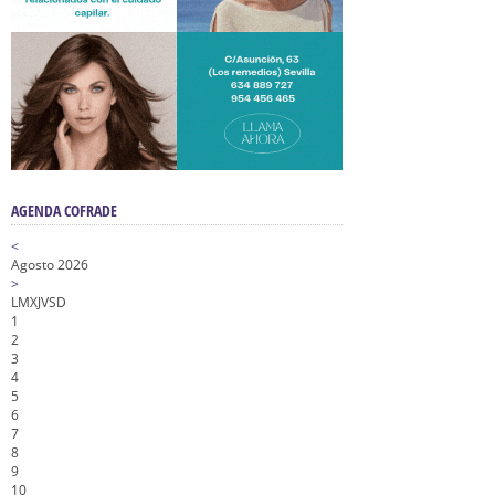
AGENDA COFRADE
<
Agosto 2026
>
L
M
X
J
V
S
D
1
2
3
4
5
6
7
8
9
10