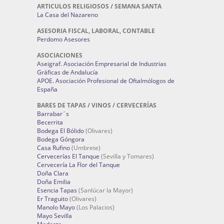
ARTICULOS RELIGIOSOS / SEMANA SANTA
La Casa del Nazareno
ASESORIA FISCAL, LABORAL, CONTABLE
Perdomo Asesores
ASOCIACIONES
Aseigraf. Asociación Empresarial de Industrias
Gráficas de Andalucía
APOE. Asociación Profesional de Oftalmólogos de
España
BARES DE TAPAS / VINOS / CERVECERÍAS
Barrabar´s
Becerrita
Bodega El Bólido
(Olivares)
Bodega Góngora
Casa Rufino
(Umbrete)
Cervecerías El Tanque
(Sevilla y Tomares)
Cervecería La Flor del Tanque
Doña Clara
Doña Emilia
Esencia Tapas
(Sanlúcar la Mayor)
Er Traguito
(Olivares)
Manolo Mayo
(Los Palacios)
Mayo Sevilla