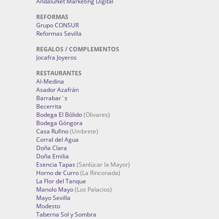
AndaluNet Marketing Digital
REFORMAS
Grupo CONSUR
Reformas Sevilla
REGALOS / COMPLEMENTOS
Jocafra Joyeros
RESTAURANTES
Al-Medina
Asador Azafrán
Barrabar´s
Becerrita
Bodega El Bólido
(Olivares)
Bodega Góngora
Casa Rufino
(Umbrete)
Corral del Agua
Doña Clara
Doña Emilia
Esencia Tapas
(Sanlúcar la Mayor)
Horno de Curro
(La Rinconada)
La Flor del Tanque
Manolo Mayo
(Los Palacios)
Mayo Sevilla
Modesto
Taberna Sol y Sombra