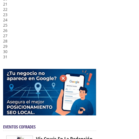
21
22
23
24
25
26
27
28
29
30
31
EVENTOS COFRADES