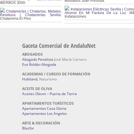
Bordados Juan Foronda.
IBERBOX 3000.
Instalaciones Eléctricas Sevilla | Como
Chatarrerías | Chatarras, Metales,
Ahorrar En Mi Factura De La Luz:
3
Residuos | Chatarrerías Sevilla:
Instalaciones.
Chatarreria El Pino
Gaceta Comercial de AndaluNet
ABOGADOS
Abogado Penalista
José María Carnero
Eva Roldán Abogada
ACADEMIAS / CURSOS DE FORMACIÓN
Hufeland
, Naturismo
ACEITE DE OLIVA
Aceites Olevm – Puerta de Tierra
APARTAMENTOS TURÍSTICOS
Apartamentos Casa Gloria
Apartamentos Los Angeles
ARTE & DECORACIÓN
Blasfor