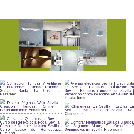
Confección Túnicas Y Antifaces
Averías eléctricas Sevilla | Electricista
De Nazarenos | Tienda Cofrade |
en Sevilla | Electricista autorizado en
Semana Santa:
La Casa del
Sevilla | Electricista urgente en Sevilla |
Nazareno.
Protección contra incendios en Sevilla:
3
Instalaciones.
Diseño Páginas Web Sevilla |
Creación Tiendas Online |
Chimeneas En Sevilla | Estufas En
Posicionamiento:
AndaluNet
Sevilla | Barbacoas En Sevilla:
D&
Chimeneas.
Curso de Quiromasaje Sevilla |
Curso de Reflexología Podal Sevilla |
Comprar Neumáticos Baratos Usados,
Curso de Drenaje Linfático Sevilla |
De Segunda Mano, De Ocasión Y
Curso básico de Homeopatía:
Seminuevos En Sevilla:
Hipergoma
Hufeland