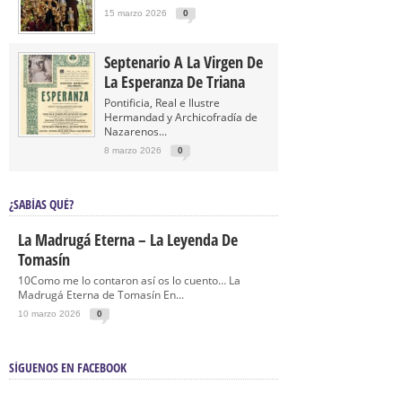
15 marzo 2026
0
Septenario A La Virgen De
La Esperanza De Triana
Pontificia, Real e Ilustre
Hermandad y Archicofradía de
Nazarenos...
8 marzo 2026
0
¿SABÍAS QUÉ?
La Madrugá Eterna – La Leyenda De
Tomasín
10Como me lo contaron así os lo cuento… La
Madrugá Eterna de Tomasín En...
10 marzo 2026
0
SÍGUENOS EN FACEBOOK