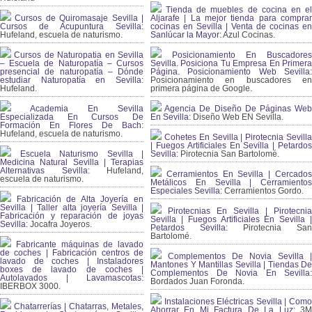
Tienda de muebles de cocina en el
Cursos de Quiromasaje Sevilla |
Aljarafe | La mejor tienda para comprar
Cursos de Acupuntura Sevilla:
cocinas en Sevilla | Venta de cocinas en
Hufeland, escuela de naturismo.
Sanlúcar la Mayor:
Azul Cocinas.
Cursos de Naturopatia en Sevilla
Posicionamiento En Buscadores
– Escuela de Naturopatía – Cursos
Sevilla. Posiciona Tu Empresa En Primera
presencial de naturopatía – Dónde
Página. Posicionamiento Web Sevilla:
estudiar Naturopatía en Sevilla:
Posicionamiento en buscadores en
Hufeland.
primera página de Google.
Academia En Sevilla
Agencia De Diseño De Páginas Web
Especializada En Cursos De
En Sevilla:
Diseño Web EN Sevilla.
Formación En Flores De Bach
:
Hufeland, escuela de naturismo.
Cohetes En Sevilla | Pirotecnia Sevilla
| Fuegos Artificiales En Sevilla | Petardos
Escuela Naturismo Sevilla |
Sevilla:
Pirotecnia San Bartolomé.
Medicina Natural Sevilla | Terapias
Alternativas Sevilla
: Hufeland,
Cerramientos En Sevilla | Cercados
escuela de naturismo.
Metálicos En Sevilla | Cerramientos
Especiales Sevilla:
Cerramientos Gordo.
Fabricación de Alta Joyería en
Sevilla | Taller alta joyería Sevilla |
Pirotecnias En Sevilla | Pirotecnia
Fabricación y reparación de joyas
Sevilla | Fuegos Artificiales En Sevilla |
Sevilla:
Jocafra Joyeros.
Petardos Sevilla:
Pirotecnia San
Bartolomé.
Fabricante máquinas de lavado
de coches | Fabricación centros de
Complementos De Novia Sevilla |
lavado de coches | Instaladores
Mantones Y Mantillas Sevilla | Tiendas De
boxes de lavado de coches |
Complementos De Novia En Sevilla:
Autolavados | Lavamascotas:
Bordados Juan Foronda.
IBERBOX 3000.
Instalaciones Eléctricas Sevilla | Como
Chatarrerías | Chatarras, Metales,
Ahorrar En Mi Factura De La Luz:
3