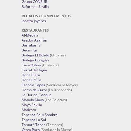
Grupo CONSUR
Reformas Sevilla
REGALOS / COMPLEMENTOS
Jocafra Joyeros
RESTAURANTES
Al-Medina
Asador Azafrán
Barrabar´s
Becerrita
Bodega El Bólido
(Olivares)
Bodega Góngora
Casa Rufino
(Umbrete)
Corral del Agua
Doña Clara
Doña Emilia
Esencia Tapas
(Sanlúcar la Mayor)
Horno de Curro
(La Rinconada)
La Flor del Tanque
Manolo Mayo
(Los Palacios)
Mayo Sevilla
Modesto
Taberna Sol y Sombra
Taberna La Sal
Tomaré Tapas
(Tomares)
Venta Pazo
(Sanlúcar la Mayor)