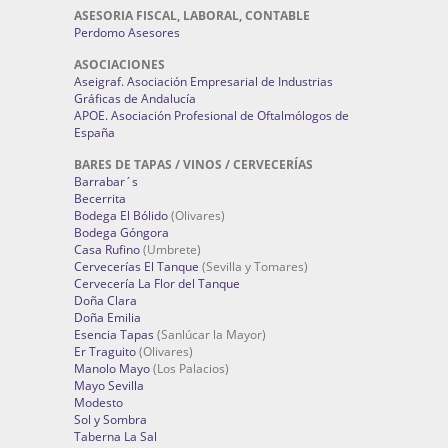
ASESORIA FISCAL, LABORAL, CONTABLE
Perdomo Asesores
ASOCIACIONES
Aseigraf. Asociación Empresarial de Industrias
Gráficas de Andalucía
APOE. Asociación Profesional de Oftalmólogos de
España
BARES DE TAPAS / VINOS / CERVECERÍAS
Barrabar´s
Becerrita
Bodega El Bólido
(Olivares)
Bodega Góngora
Casa Rufino
(Umbrete)
Cervecerías El Tanque
(Sevilla y Tomares)
Cervecería La Flor del Tanque
Doña Clara
Doña Emilia
Esencia Tapas
(Sanlúcar la Mayor)
Er Traguito
(Olivares)
Manolo Mayo
(Los Palacios)
Mayo Sevilla
Modesto
Sol y Sombra
Taberna La Sal