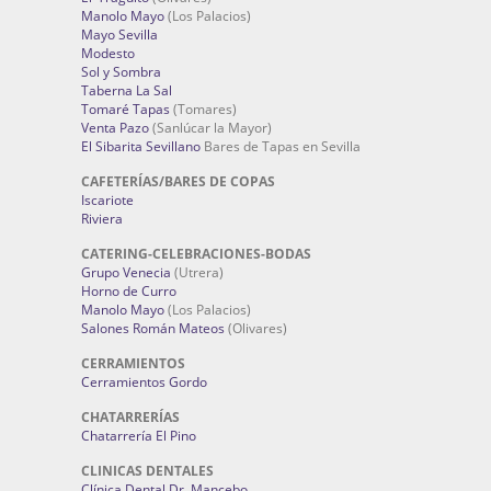
Manolo Mayo
(Los Palacios)
Mayo Sevilla
Modesto
Sol y Sombra
Taberna La Sal
Tomaré Tapas
(Tomares)
Venta Pazo
(Sanlúcar la Mayor)
El Sibarita Sevillano
Bares de Tapas en Sevilla
CAFETERÍAS/BARES DE COPAS
Iscariote
Riviera
CATERING-CELEBRACIONES-BODAS
Grupo Venecia
(Utrera)
Horno de Curro
Manolo Mayo
(Los Palacios)
Salones Román Mateos
(Olivares)
CERRAMIENTOS
Cerramientos Gordo
CHATARRERÍAS
Chatarrería El Pino
CLINICAS DENTALES
Clínica Dental Dr. Mancebo