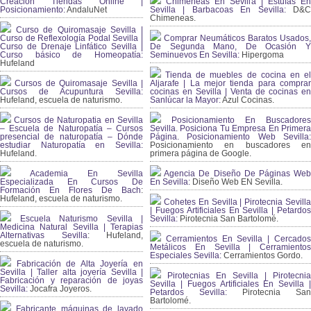
Creación Tiendas Online |
Chimeneas En Sevilla | Estufas En
Posicionamiento:
AndaluNet
Sevilla | Barbacoas En Sevilla:
D&
Chimeneas.
Curso de Quiromasaje Sevilla |
Curso de Reflexología Podal Sevilla |
Comprar Neumáticos Baratos Usados,
Curso de Drenaje Linfático Sevilla |
De Segunda Mano, De Ocasión Y
Curso básico de Homeopatía:
Seminuevos En Sevilla:
Hipergoma
Hufeland
Tienda de muebles de cocina en el
Cursos de Quiromasaje Sevilla |
Aljarafe | La mejor tienda para comprar
Cursos de Acupuntura Sevilla:
cocinas en Sevilla | Venta de cocinas en
Hufeland, escuela de naturismo.
Sanlúcar la Mayor:
Azul Cocinas.
Cursos de Naturopatia en Sevilla
Posicionamiento En Buscadores
– Escuela de Naturopatía – Cursos
Sevilla. Posiciona Tu Empresa En Primera
presencial de naturopatía – Dónde
Página. Posicionamiento Web Sevilla:
estudiar Naturopatía en Sevilla:
Posicionamiento en buscadores en
Hufeland.
primera página de Google.
Academia En Sevilla
Agencia De Diseño De Páginas Web
Especializada En Cursos De
En Sevilla:
Diseño Web EN Sevilla.
Formación En Flores De Bach
:
Hufeland, escuela de naturismo.
Cohetes En Sevilla | Pirotecnia Sevilla
| Fuegos Artificiales En Sevilla | Petardos
Escuela Naturismo Sevilla |
Sevilla:
Pirotecnia San Bartolomé.
Medicina Natural Sevilla | Terapias
Alternativas Sevilla
: Hufeland,
Cerramientos En Sevilla | Cercados
escuela de naturismo.
Metálicos En Sevilla | Cerramientos
Especiales Sevilla:
Cerramientos Gordo.
Fabricación de Alta Joyería en
Sevilla | Taller alta joyería Sevilla |
Pirotecnias En Sevilla | Pirotecnia
Fabricación y reparación de joyas
Sevilla | Fuegos Artificiales En Sevilla |
Sevilla:
Jocafra Joyeros.
Petardos Sevilla:
Pirotecnia San
Bartolomé.
Fabricante máquinas de lavado