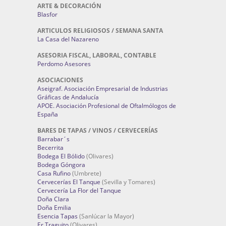
ARTE & DECORACIÓN
Blasfor
ARTICULOS RELIGIOSOS / SEMANA SANTA
La Casa del Nazareno
ASESORIA FISCAL, LABORAL, CONTABLE
Perdomo Asesores
ASOCIACIONES
Aseigraf. Asociación Empresarial de Industrias
Gráficas de Andalucía
APOE. Asociación Profesional de Oftalmólogos de
España
BARES DE TAPAS / VINOS / CERVECERÍAS
Barrabar´s
Becerrita
Bodega El Bólido
(Olivares)
Bodega Góngora
Casa Rufino
(Umbrete)
Cervecerías El Tanque
(Sevilla y Tomares)
Cervecería La Flor del Tanque
Doña Clara
Doña Emilia
Esencia Tapas
(Sanlúcar la Mayor)
Er Traguito
(Olivares)