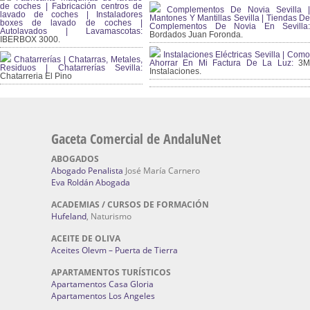
de coches | Fabricación centros de
Complementos De Novia Sevilla |
lavado de coches | Instaladores
Mantones Y Mantillas Sevilla | Tiendas De
boxes de lavado de coches |
Complementos De Novia En Sevilla:
Autolavados | Lavamascotas:
Bordados Juan Foronda.
IBERBOX 3000.
Instalaciones Eléctricas Sevilla | Como
Chatarrerías | Chatarras, Metales,
Ahorrar En Mi Factura De La Luz:
3
Residuos | Chatarrerías Sevilla:
Instalaciones.
Chatarreria El Pino
Gaceta Comercial de AndaluNet
ABOGADOS
Abogado Penalista
José María Carnero
Eva Roldán Abogada
ACADEMIAS / CURSOS DE FORMACIÓN
Hufeland
, Naturismo
ACEITE DE OLIVA
Aceites Olevm – Puerta de Tierra
APARTAMENTOS TURÍSTICOS
Apartamentos Casa Gloria
Apartamentos Los Angeles