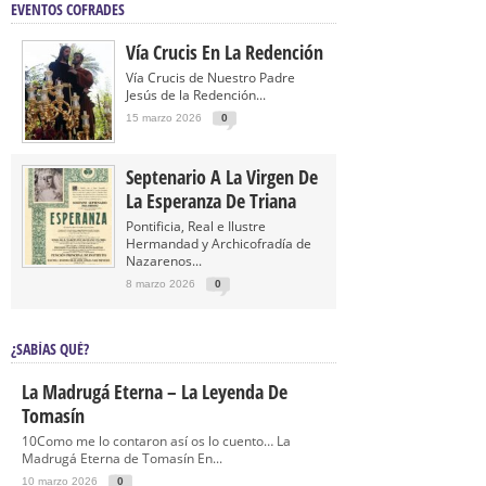
EVENTOS COFRADES
Vía Crucis En La Redención
Vía Crucis de Nuestro Padre
Jesús de la Redención...
15 marzo 2026
0
Septenario A La Virgen De
La Esperanza De Triana
Pontificia, Real e Ilustre
Hermandad y Archicofradía de
Nazarenos...
8 marzo 2026
0
¿SABÍAS QUÉ?
La Madrugá Eterna – La Leyenda De
Tomasín
10Como me lo contaron así os lo cuento… La
Madrugá Eterna de Tomasín En...
10 marzo 2026
0