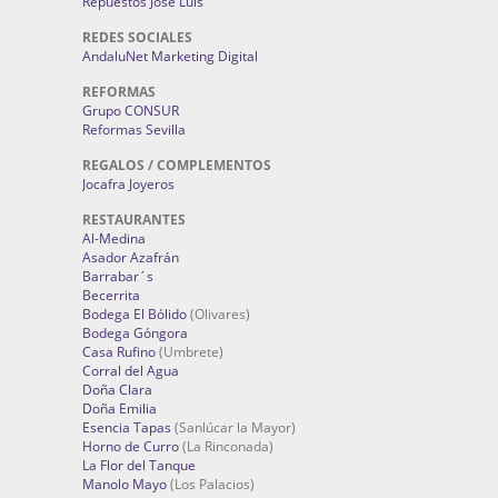
Repuestos José Luis
REDES SOCIALES
AndaluNet Marketing Digital
REFORMAS
Grupo CONSUR
Reformas Sevilla
REGALOS / COMPLEMENTOS
Jocafra Joyeros
RESTAURANTES
Al-Medina
Asador Azafrán
Barrabar´s
Becerrita
Bodega El Bólido
(Olivares)
Bodega Góngora
Casa Rufino
(Umbrete)
Corral del Agua
Doña Clara
Doña Emilia
Esencia Tapas
(Sanlúcar la Mayor)
Horno de Curro
(La Rinconada)
La Flor del Tanque
Manolo Mayo
(Los Palacios)